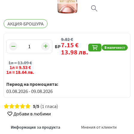
АКЦИЯ-БРОШУРА
9.82
€
7.15
€
БР
В наличност
13.98
лв.
1л =
13.09
€
1л =
9.53
€
1л =
18.64
лв.
Период на промоцията:
03.08.2026 - 09.08.2026
5/5
(1 гласа)
Добави в любими
Информация за продукта
Мнения от клиенти