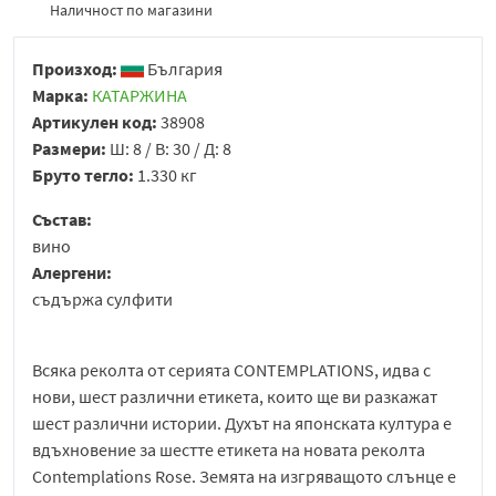
Наличност по магазини
Произход:
България
Марка:
КАТАРЖИНА
Артикулен код:
38908
Размери:
Ш: 8 / В: 30 / Д: 8
Бруто тегло:
1.330 кг
Състав:
вино
Алергени:
съдържа сулфити
Всяка реколта от серията CONTEMPLATIONS, идва с
нови, шест различни етикета, които ще ви разкажат
шест различни истории. Духът на японската култура е
вдъхновение за шестте етикета на новата реколта
Contemplations Rose. Земята на изгряващото слънце е