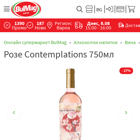
1390
187
Регион:
Днес, 8.08
Доста
Промо
Нови
Варна
15:00 - 16:00
Онлайн супермаркет BulMag
Алкохолни напитки
Вина
Розе Contemplations 750мл
- 27%