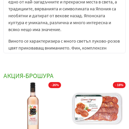
eднo от най-загадъчните и прекрасни места в света, а
традициите, вярванията и символиката на Япония са
необятни и датират от векове назад. Японската
култура е уникална, различна и много интересна и
всяко нещо има значение.
Виното се характеризира с много светъл луково-розов
цвят приковаващ вниманието. Фин, комплексен
аромат, съчетаващ нюанси на грейпфрут, мъх от
зелена праскова и плетеница от цитрусови аромати.
Елегантен и балансиран вкус, вплитащ в себе си
АКЦИЯ-БРОШУРА
мекота, ефирност, свежест и силно изразен вкусов
аромат.
%
- 20%
- 34%
Много добре се съчетава със
скариди
,
миди
, салати с
цитрусови плодове или свежи десерти. Подходящата
температура за консумация е 14⁰-16⁰C
Contemplations Rosé
е елегантно и съвременно розе,
създадено с идея за баланс между свежест, финес и