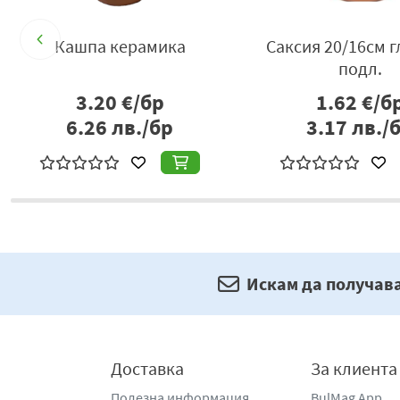
Кашпа керамика
Саксия 20/16см г
подл.
3.20
€/бр
1.62
€/б
6.26
лв./бр
3.17
лв./
Искам да получав
Доставка
За клиента
Полезна информация
BulMag App