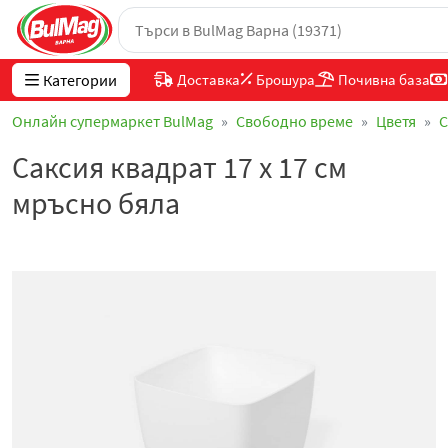
Категории
Доставка
Брошура
Почивна база
Онлайн супермаркет BulMag
Свободно време
Цветя
С
Саксия квадрат 17 х 17 см
мръсно бяла