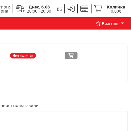
гион:
Днес, 6.08
Количка
арна
20:00 - 20:30
0.00€
Виж още
Не е наличен
чност по магазини