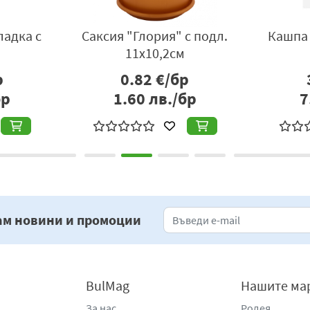
ладка с
Саксия "Глория" с подл.
Кашпа 
11x10,2см
р
0.82
€/бр
бр
1.60
лв./бр
7
ам новини и промоции
BulMag
Нашите ма
За нас
Родея