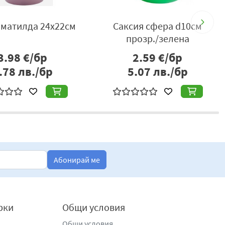
матилда 24х22см
Саксия сфера d10см
С
прозр./зелена
3.98
€/бр
2.59
€/бр
.78
лв./бр
5.07
лв./бр
Абонирай ме
рки
Общи условия
Общи условия