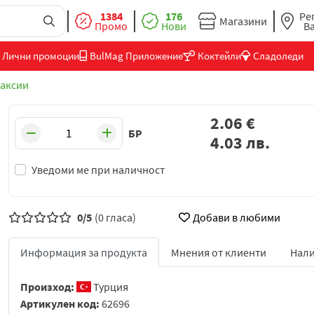
1384
176
Ре
Магазини
Промо
Нови
В
Лични промоции
BulMag Приложение
Коктейли
Сладоледи
аксии
2.06
€
БР
4.03
лв.
Уведоми ме при наличност
0/5
(0 гласа)
Добави в любими
Информация за продукта
Мнения от клиенти
Нали
Произход:
Турция
Артикулен код:
62696