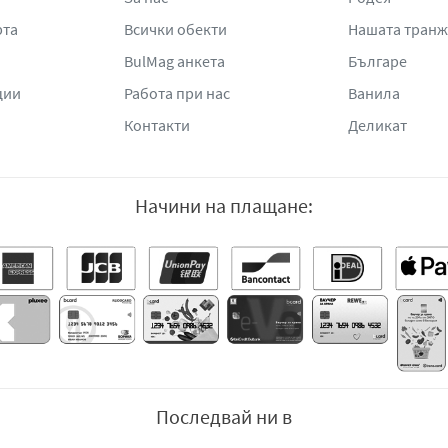
рта
Всички обекти
Нашата тран
BulMag анкета
Българе
ции
Работа при нас
Ванила
Контакти
Деликат
Начини на плащане:
Последвай ни в