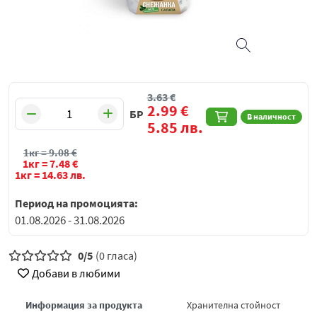
3.63
€
2.99
€
БР
В наличност
5.85
лв.
1кг =
9.08
€
1кг =
7.48
€
1кг =
14.63
лв.
Период на промоцията:
01.08.2026 - 31.08.2026
0/5
(0 гласа)
Добави в любими
Информация за продукта
Хранителна стойност