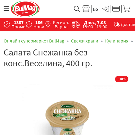
1387
186
Регион:
Днес, 7.08
Доста
Промо
Нови
Варна
18:00 - 19:00
Онлайн супермаркет BulMag
Свежи храни
Кулинария
Салата Снежанка без
конс.Веселина, 400 гр.
- 18%