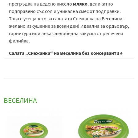
прегръдка на цедено кисело
мляко
, деликатно
подправено със сол и уникална смес от подправки.
Това е усещането за салатата Снежанка на Веселина –
желано изкушение за всеки ден! Идеална за ордьовър,
гарнитура или лека следобедна закуска с препечена
филийка.
Салата „Снежанка“ на
Веселина
без консерванти
е
традиционен български продукт, който съчетава
автентичен вкус, свежест и внимание към натуралния
състав. Тя е вдъхновена от класическата рецепта,
добре позната в българската кухня, и предлага онова
характерно усещане за домашно приготвена храна, но
в удобен и готов за консумация вариант.
ВЕСЕЛИНА
Основната отличителна черта на този продукт е
неговият чист състав, без добавени консерванти,
което позволява на естествените вкусове да изпъкнат
напълно. Това създава усещане за свежест и лекота,