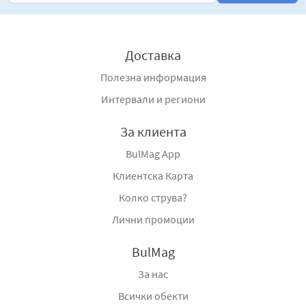
динамичното ежедневие, като същевременно запазва
усещането за домашен вкус и качество.
Снежанка Веселина без консерванти е продукт, който
Доставка
съчетава традиция, свежест и натуралност. Тя
Полезна информация
предлага добре балансиран и лек вкус, удобство при
употреба и усещане за автентичност, което я прави
Интервали и региони
отличен избор за всеки, който цени качествената и
естествена храна.
За клиента
BulMag App
Производител
: „Веселина Трейд” ЕООД, гр. Добрич,
ул. „А. Стоянов” №6, тел / факс : 058/60 26 11,
Клиентска Карта
www.salati-veselina.com
Колко струва?
Лични промоции
BulMag
За нас
Всички обекти