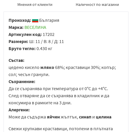
Мнения от клиенти
Наличност по магазини
Произход:
България
Марка:
ВЕСЕЛИНА
Артикулен код:
17202
Размери:
Ш: 11 / В: 8 / Д: 11
Бруто тегло:
0.430 кг
Състав:
цедено кисело
мляко
68%; краставици 30%; копър;
сол; чесън гранули.
Съхранение:
Да се съхранява при температура от 0°C до +4°C.
След отваряне да се съхранява в хладилник и да
консумира в рамките на 3 дни.
Алергени:
Може да съдържа
яйчен
жълтък,
синап
и
целина
Свежи хрупкави краставици, потопени в плътната