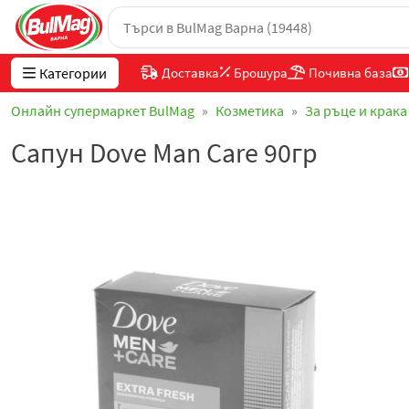
Категории
Доставка
Брошура
Почивна база
Онлайн супермаркет BulMag
Козметика
За ръце и крака
Сапун Dove Man Care 90гр