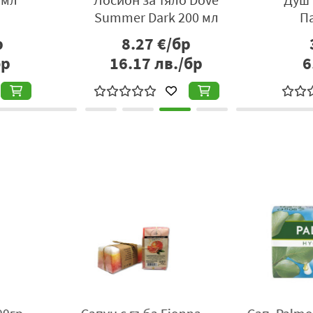
Summer Dark 200 мл
П
р
8.27
€/бр
бр
16.17
лв./бр
6