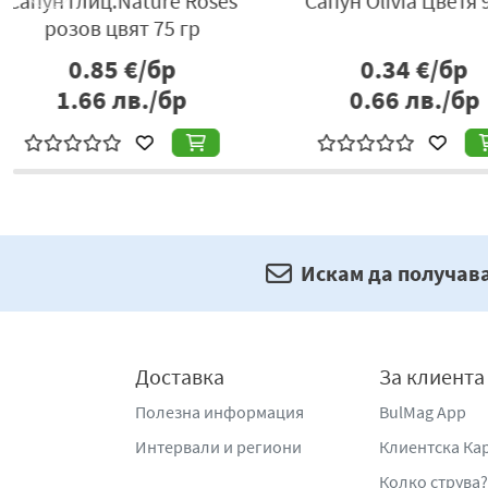
s
Сапун Тео Milk Rich Ultra
Сапун Olivia Лай
Hygiene 90гр
0.70
€/бр
0.34
€/б
1.37
лв./бр
0.66
лв./
Искам да получав
Доставка
За клиента
Полезна информация
BulMag App
Интервали и региони
Клиентска Ка
Колко струва?