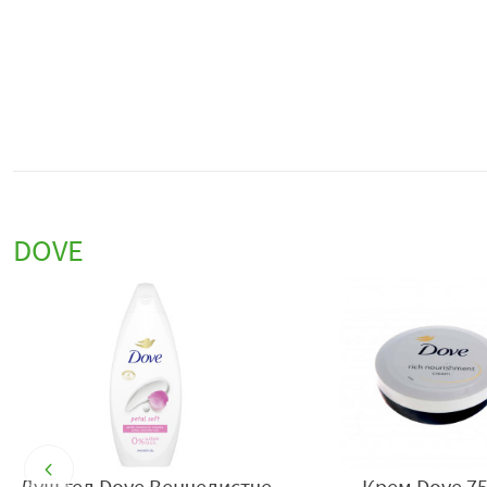
DOVE
Душ гел Dove Венчелистче
Крем Dove 7