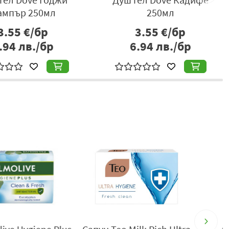
ампър 250мл
250мл
3.55
€/бр
3.55
€/бр
.94
лв./бр
6.94
лв./бр