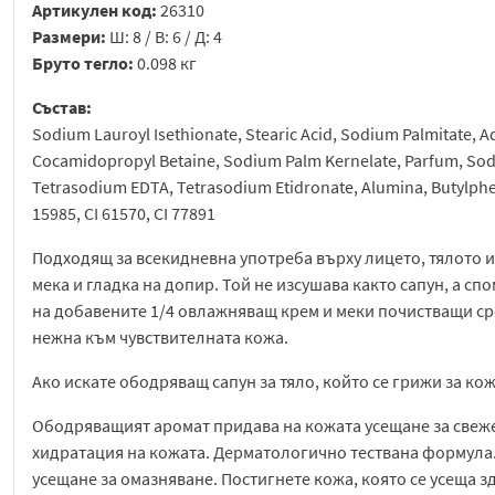
Артикулен код:
26310
Размери:
Ш: 8 / В: 6 / Д: 4
Бруто тегло:
0.098 кг
Състав:
Sodium Lauroyl Isethionate, Stearic Acid, Sodium Palmitate, A
Cocamidopropyl Betaine, Sodium Palm Kernelate, Parfum, Sodiu
Tetrasodium EDTA, Tetrasodium Etidronate, Alumina, Butylphen
15985, CI 61570, CI 77891
Подходящ за всекидневна употреба върху лицето, тялото и
мека и гладка на допир. Той не изсушава както сапун, а сп
на добавените 1/4 овлажняващ крем и меки почистващи ср
нежна към чувствителната кожа.
Ако искате ободряващ сапун за тяло, който се грижи за ко
Ободряващият аромат придава на кожата усещане за свеже
хидратация на кожата. Дерматологично тествана формул
усещане за омазняване. Постигнете кожа, която се усеща з