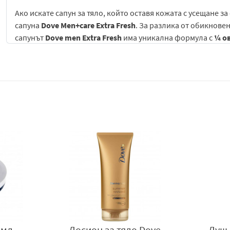
Ако искате сапун за тяло, който оставя кожата с усещане з
сапуна
Dove Men+care Extra Fresh
. За разлика от обикновен
сапунът
Dove men Extra Fresh
има уникална формула с
¼ о
на кожата. Този сапун за лице и тяло придава на кожата о
Подходящ за употреба както за тяло, така и за лице, сапун
кожа. Освен че спомага за предпазване на кожата от сухот
кожата ви усещане за мекота и гладкост. За допълнителна 
ръцете си, за да формирате лека пяна. Нанесете върху ко
старателно. Леката пяна, която не омазнява, се отмива ле
Начин на употреба:
Нанесете върху влажна кожа, с ръка и
пяна. Изплакнете обилно с вода.
5мл
Лосион за тяло Dove
Душ 