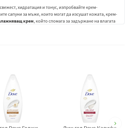
а свежест, хидратация и тонус, изпробвайте крем-
ите сапуни за мъже, които могат да изсушат кожата, крем-
влажняващ крем
, който спомага за задържане на влагата
бодряващ аромат и осигурява свежест и комфорт на кожата.
ът
Dove Men+Care
се отмива лесно и ви дава здрава и силна
а, той също така е дерматологично тестван и ще придаде на
свежест намокрете сапуна с вода и го разтрийте между
жата с масажни движения, след което изплакнете
сно и придава на кожата ободряващ аромат.
ли гъба за баня, и масажирайте до получаването на нежна
гел Dove Годжи
Душ гел Dove Кадифе