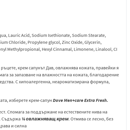
qua, Lauric Acid, Sodium Isethionate, Sodium Stearate,
m Chloride, Propylene glycol, Zinc Oxide, Glycerin,
yl Methylpropional, Hexyl Cinnamal, Limonene, Linalool, CI
 ръцете, крем сапунът Дав, овлажнява кожата, правейки я
омага за запазване на влажността на кожата, благодарение
едства. С хипоалергенна, неароматизирана формула,
жата, изберете крем-сапун
Dove Men+care Extra Fresh.
ст. Спомага за поддържане на естествените нива на
а. Съдържа
¼ овлажняващ крем
. Отмива се лесно, без
драва и силна