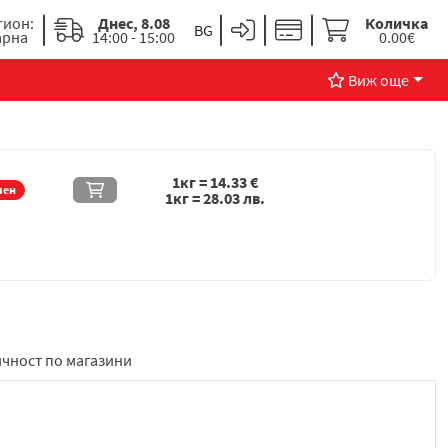
гион:
Днес, 8.08
Количка
арна
14:00 - 15:00
0.00€
Виж още
1кг =
14.33
€
чен
1кг =
28.03
лв.
чност по магазини