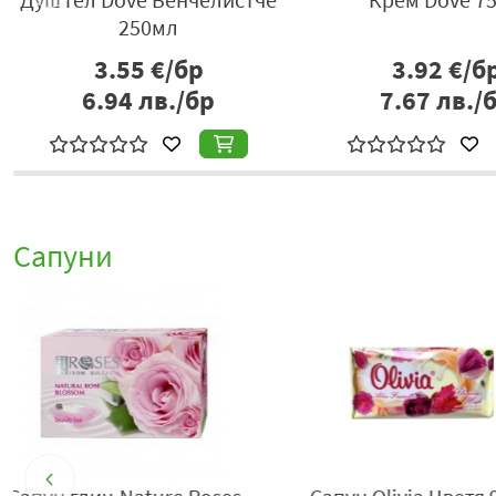
250мл
3.55
€/бр
3.92
€/б
6.94
лв./бр
7.67
лв./
Сапуни