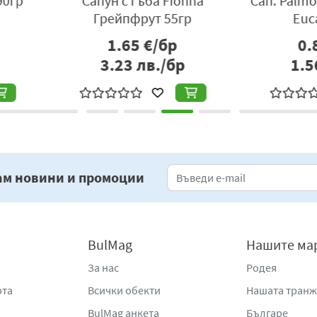
ка 90гр
Сапун Krispa Докторски с
Сапун 
Уреа 100 гр
р
1.40
€/бр
бр
2.74
лв./бр
2
ам новини и промоции
BulMag
Нашите ма
За нас
Родея
рта
Всички обекти
Нашата тран
BulMag анкета
Българе