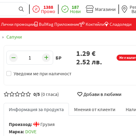
1388
187
Ре
Магазини
Промо
Нови
В
Лични промоции
BulMag Приложение
Коктейли
Сладоледи
Сапуни
1.29
€
БР
Не е нали
2.52
лв.
Уведоми ме при наличност
0/5
(0 гласа)
Добави в любими
Информация за продукта
Мнения от клиенти
Нали
Произход:
Грузия
Марка:
DOVE