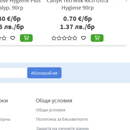
Krispa Body 150гр
Сапун Aroma Fresh Орхидея
75гр
1.23
€/бр
0.60
€/бр
.41
лв./бр
1.17
лв./бр
Абонирай ме
рки
Общи условия
Общи условия
жорна
Политика за бисквитките
Защита на личните данни