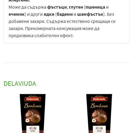
Може да съдържа
фъстъци
,
глутен
(
пшеница
и
ечемик
) и други
ядки
(
бадеми
и
шамфъстък
). Без
добавени захари. Съдържа естествено срещащи се
захари. Прекомерната консумация може да
предизвика слабителен ефект.
Шоколадовите бонбони
Delaviuda с тъмен шоколад
без добавена захар
са изключително изискан продукт,
създаден за хора, които ценят богатия вкус на
истинския шоколад, но искат да ограничат приема на
захар. Те съчетават интензивния аромат и
DELAVIUDA
характерната горчивина на висококачествения тъмен
шоколад с модерния подход към здравословното
хранене, като осигуряват удоволствие без
компромиси.
Всяка бонбона е обвита в плътен слой тъмен шоколад,
който се разтапя плавно в устата, разкривайки
интензивен какаов вкус с фин, леко горчив оттенък,