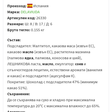
Произход:
Испания
Марка:
DELAVIUDA
Артикулен код:
26330
Размери:
Ш: 8 / В: 17 / Д: 6
Бруто тегло:
0.155 кг
Състав:
Подсладител: Малтитол, какаова маса (извън ЕС),
какаово
масло
(извън ЕС), растителна мазнина
(палмова
ядка
, палмова, кокосова и ший),
ЛЕШНИКОВА паста,
масло
, емулгатор:
соев
и
слънчогледов лецитин, естествени аромати (ванилия
и какао) и подсладител (ацесулфам К).
Покритие: Шоколад с подсладители 47% (минимум
какао 51%).
Съхранение:
Да се съхранява на сухо и хладно при максимална
температура до 20°C с максимална влажност до 65%.
Алергени: