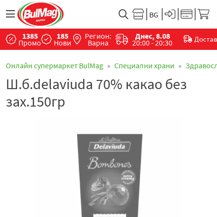
1385
185
Регион:
Днес, 8.08
Доста
Промо
Нови
Варна
20:00 - 20:30
Онлайн супермаркет BulMag
Специални храни
Здравос
Ш.б.delaviuda 70% какао без
зах.150гр