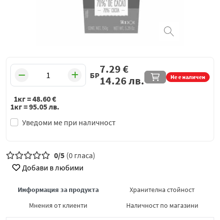
7.29
€
БР
Не е наличен
14.26
лв.
1кг =
48.60
€
1кг =
95.05
лв.
Уведоми ме при наличност
0/5
(0 гласа)
Добави в любими
Информация за продукта
Хранителна стойност
Мнения от клиенти
Наличност по магазини