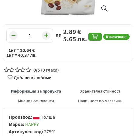
2.89
€
БР
В наличност
5.65
лв.
1кг =
20.64
€
1кг =
40.37
лв.
0/5
(0 гласа)
Добави в любими
Информация за продукта
Хранителна стойност
Мнения от клиенти
Наличност по магазини
Произход:
Полша
Марка:
HAPPY
Артикулен код:
27591