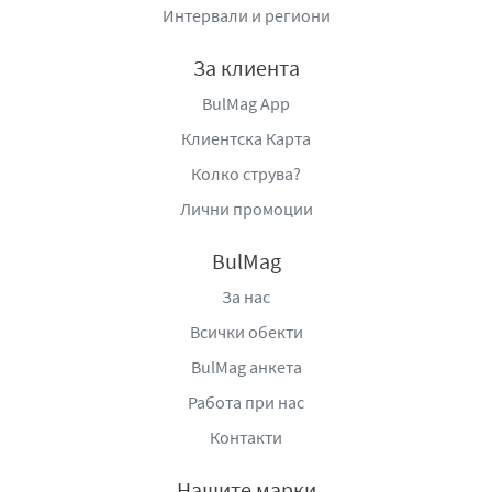
поднесени самостоятелно или като част от сладкарски
Интервали и региони
плато, където допринасят за разнообразие и
елегантност.
За клиента
Шоколадовите бонбони Happy Moka с кафе съчетават
BulMag App
класически шоколадов вкус, ароматни кафеени нотки
Клиентска Карта
и приятна текстура в едно изискано сладко изкушение.
Колко струва?
Те предлагат балансирано и наситено вкусово
преживяване, което ги прави подходящ избор за
Лични промоции
всеки, който цени традиционните и хармонични
вкусови комбинации.
BulMag
За нас
Производител:
ZPC FLIS Sp.j., Полша, тел: +48 46 857-
10-03, e-mail:
zpcflis@flis.pl
,
www.flis.pl
Всички обекти
BulMag анкета
Вносител:
Про Брандс ЕООД, гр. Пловдив,
ул. Георги
Бенев № 15, тел: +359 89 798 9794, e-mail:
Работа при нас
office@probrands-bg.com
,
www.probrands-bg.com
Контакти
Нашите марки