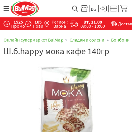
1525
165
Регион:
Вт, 11.08
Доста
Промо
Нови
Варна
09:00 - 10:00
Онлайн супермаркет BulMag
Сладки и солени
Бонбони
Ш.б.happy мока кафе 140гр