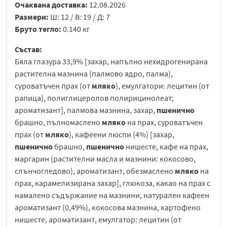
Очаквана доставка:
12.08.2026
Размери:
Ш: 12 / В: 19 / Д: 7
Бруто тегло:
0.140 кг
Състав:
Бяла глазура 33,9% [захар, напълно нехидрогенирана
растителна мазнина (палмово ядро, палма),
суроватъчен прах (от
мляко
), емулгатори: лецитин (от
рапица), полиглицеролов полирицинолеат;
ароматизант], палмова мазнина, захар,
пшенично
брашно, пълномаслено
мляко
на прах, суроватъчен
прах (от
мляко
), кафеени люспи (4%) [захар,
пшенично
брашно,
пшенично
нишесте, кафе на прах,
маргарин (растителни масла и мазнини: кокосово,
слънчогледово), ароматизант, обезмаслено
мляко
на
прах, карамелизирана захар], глюкоза, какао на прах с
намалено съдържание на мазнини, натурален кафеен
ароматизант (0,49%), кокосова мазнина, картофено
нишесте, ароматизант, емулгатор: лецитин (от