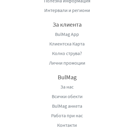
Полезна информация
предлага не само вкус, но и стил.
Интервали и региони
Идеално за наслада с приятели и семейство:
Бонбоните могат да се сервират по всяко време,
За клиента
когато имате нужда от нещо сладко или желаете
BulMag App
да поднесете сладък подарък на любим човек.
Благодарение на тяхната вкусова изтънченост и
Клиентска Карта
изключителност, те създават уникален момент на
Колко струва?
наслада.
Лични промоции
Шоколадови бонбони Merci Petits в млечна колекция
125гр
са чудесен избор за всеки, който търси луксозен
BulMag
и изискан начин да се наслади на шоколадовите
За нас
удоволствия. С техния
млечен
шоколад, разнообразие
Всички обекти
от пълнежи и елегантна опаковка, тези бонбони
предлагат едно прекрасно изживяване, което е
BulMag анкета
подходящо за всякакви поводи. Те са идеални за
Работа при нас
подарък, както и за моменти на лична наслада.
Контакти
Производител:
АУГУСТ ЩОРК КГ, ул. Валд 27, Д-13403