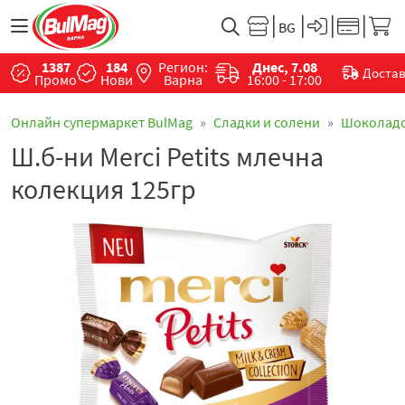
1387
184
Регион:
Днес, 7.08
Доста
Промо
Нови
Варна
16:00 - 17:00
Онлайн супермаркет BulMag
Сладки и солени
Шоколад
Ш.б-ни Merci Petits млечна
колекция 125гр