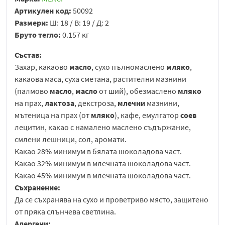
Артикулен код:
50092
Размери:
Ш: 18 / В: 19 / Д: 2
Бруто тегло:
0.157 кг
Състав:
Захар, какаово
масло
, сухо пълномаслено
мляко
,
какаова маса, суха сметана, растителни мазнини
(палмово
масло
,
масло
от ший), обезмаслено
мляко
на прах,
лактоза
, декстроза,
млечни
мазнини,
мътеница на прах (от
мляко
), кафе, емулгатор
соев
лецитин, какао с намалено маслено съдържание,
смлени лешници, сол, аромати.
Какао 28% минимум в бялата шоколадова част.
Какао 32% минимум в млечната шоколадова част.
Какао 45% минимум в млечната шоколадова част.
Съхранение:
Да се съхранява на сухо и проветриво място, защитено
от пряка слънчева светлина.
Алергени: