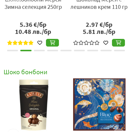
Зимна селекция 250гр
лешников крем 110 гр
само вкусен, но и гладък, богат и кремообразен.
Вкусът на този шоколад е перфектно балансиран,
като предлага нежност и сладост, които
5.36
€/бр
2.97
€/бр
задоволяват всяко шоколадово желание.
10.48
лв./бр
5.81
лв./бр
Пълнежи с различни вкусове:
В
Merci Petits
млечната колекция
ще откриете бонбони с
разнообразие от пълнежи, които се съчетават с
млечния шоколад. Всеки бонбон предлага
уникално изживяване – от кремообразни и
Шоко бонбони
плодови пълнежи до по-плътни и орехови
текстури, които ще задоволят всички вкусови
предпочитания.
Идеален избор за подарък:
Опаковката на тези
бонбони е елегантна и стилна, което ги прави
идеален подарък за различни поводи, като
празници, рождени дни, годишнини или
специални моменти с любимите хора. Красива и