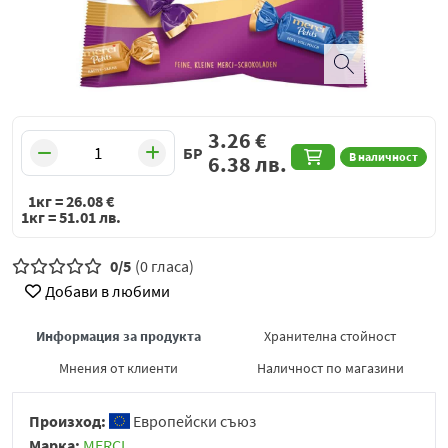
3.26
€
БР
В наличност
6.38
лв.
1кг =
26.08
€
1кг =
51.01
лв.
0/5
(0 гласа)
Добави в любими
Информация за продукта
Хранителна стойност
Мнения от клиенти
Наличност по магазини
Произход:
Европейски съюз
Марка:
MERCI