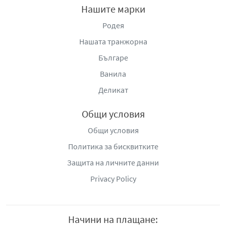
Берлин,
www.storck.com
Нашите марки
Родея
Дистрибутор
: ФОРТУНА КОМ ООД, гр. София, бул.
Ботевградско шосе 247, тел: +359 2 9424 400, e-
Нашата транжорна
mail:
fortuna@fortuna.bg
,
www.fortuna.bg
,
www.merci.bg
Българе
Ванила
Деликат
Общи условия
Общи условия
Политика за бисквитките
Защита на личните данни
Privacy Policy
Начини на плащане: