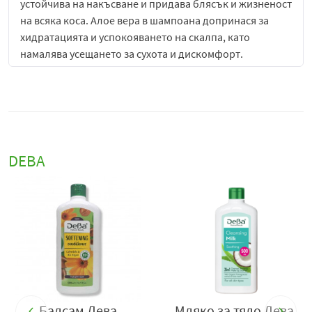
устойчива на накъсване и придава блясък и жизненост
на всяка коса. Алое вера в шампоана допринася за
хидратацията и успокояването на скалпа, като
намалява усещането за сухота и дискомфорт.
Комбинацията от тези два натурални компонента
осигурява баланс между почистване и подхранване,
което прави косата здрава и еластична от корените до
краищата.
Шампоанът има лека текстура, която се разнася лесно
DEBA
и образува приятна пяна, улеснявайки измиването.
Той премахва нежеланите замърсявания и излишния
себум, без да нарушава естествения баланс на скалпа.
Редовната употреба оставя косата мека, гладка и
лесна за разресване, като същевременно стимулира
усещането за свежест и чистота.
Балансиращият шампоан Дева с
орех
и алое вера
е
подходящ за всички типове коса, включително за
Балсам Дева
Мляко за тяло Дева
склонна към омазняване и сухота. Той е изключително