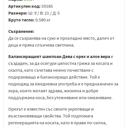
Артикулен код:
59185
Размери:
Ш: 9 / В: 21 / Д: 5
Бруто тегло:
0.580 кг
Съхранение:
Да се съхранява на сухо и прохладно място, далеч от
деца и пряка слънчева светлина.
Балансиращият шампоан Дева с
орех
и алое вера
е
създаден, за да осигури цялостна грижа за косата и
скалпа, като съчетава нежно почистване с
подхранващо и балансиращо действие. Той е
подходящ за ежедневна употреба и е предназначен за
хора, които желаят здрава, жизнена и добре
поддържана коса, без утежняване или омазняване.
Орехът е известен със своите укрепващи и
възстановяващи свойства. Той подпомага
регенерацията на косата, като я прави по-силна,