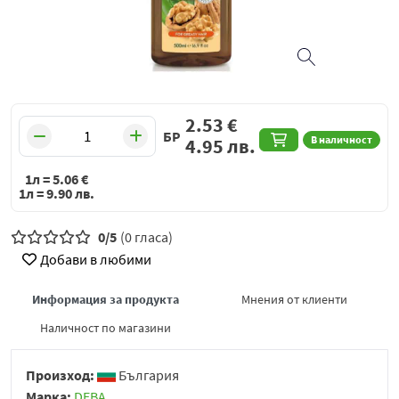
2.53
€
БР
В наличност
4.95
лв.
1л =
5.06
€
1л =
9.90
лв.
0/5
(0 гласа)
Добави в любими
Информация за продукта
Мнения от клиенти
Наличност по магазини
Произход:
България
Марка:
DEBA