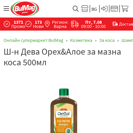
1371
173
Регион:
Пт, 7.08
Доста
Промо
Нови
Варна
09:00 - 10:00
Онлайн супермаркет BulMag
Козметика
За коса
Шамп
Ш-н Дева Орех&Алое за мазна
коса 500мл