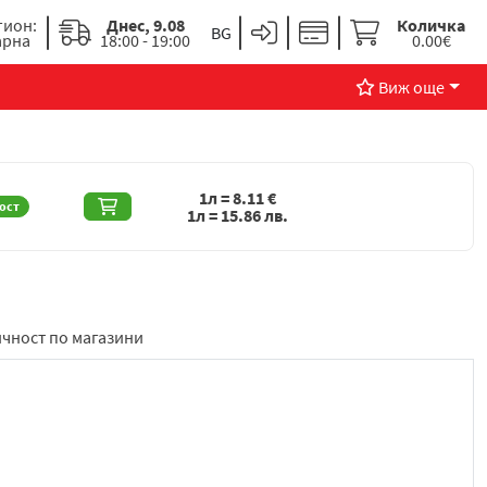
гион:
Днес, 9.08
Количка
арна
18:00 - 19:00
0.00€
Виж още
1л =
8.11
€
ост
1л =
15.86
лв.
чност по магазини