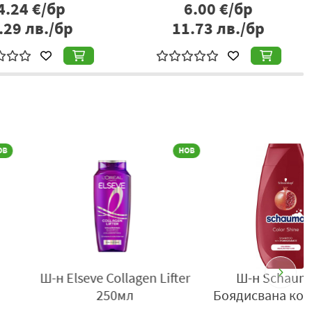
4.24
€/бр
6.00
€/бр
.29
лв./бр
11.73
лв./бр
eo Nature 2in1 за
Шампоан Head&Shoulders
еки тип 350мл
Класик 330мл