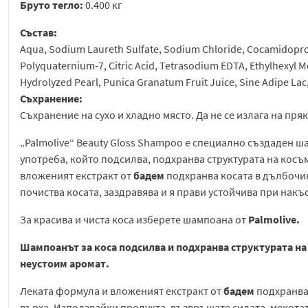
Бруто тегло:
0.400 кг
Състав:
Aqua, Sodium Laureth Sulfate, Sodium Chloride, Cocamidoprop
Polyquaternium-7, Citric Acid, Tetrasodium EDTA, Ethylhexyl 
Hydrolyzed Pearl, Punica Granatum Fruit Juice, Sine Adipe Lac,
Съхранение:
Съхранение на сухо и хладно място. Да не се излага на пря
„Palmolive“ Beauty Gloss Shampoo е специално създаден ш
употреба, който подсилва, подхранва структурата на косъ
вложеният екстракт от
бадем
подхранва косата в дълбочи
почиства косата, заздравява и я прави устойчива при накъ
За красива и чиста коса изберете шампоана от
Palmolive.
Шампоанът за коса подсилва и подхранва структурата на
неустоим аромат.
Леката формула и вложеният екстракт от
бадем
подхранват
върха. Използвайки продукта, възвръщате силата, мекотат