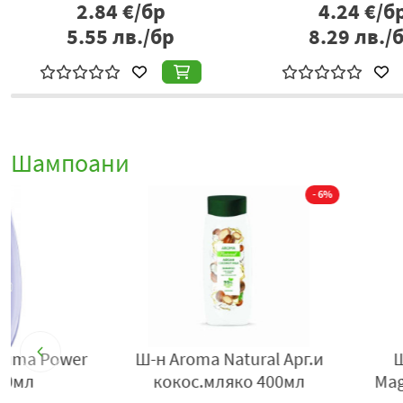
2.84
€/бр
4.24
€/б
5.55
лв./бр
8.29
лв./
Шампоани
В
Ш-н Schauma за
Ш-н Pantene Rep
Боядисвана коса 250мл
300мл