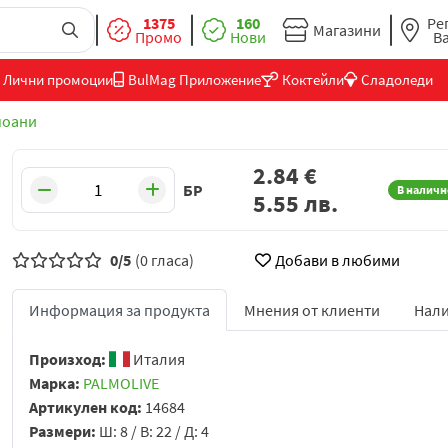
1375
160
Ре
Магазини
Промо
Нови
В
Лични промоции
BulMag Приложение
Коктейли
Сладоледи
оани
2.84
€
БР
В наличн
5.55
лв.
0/5
(0 гласа)
Добави в любими
Информация за продукта
Мнения от клиенти
Нали
Произход:
Италия
Марка:
PALMOLIVE
Артикулен код:
14684
Размери:
Ш: 8 / В: 22 / Д: 4