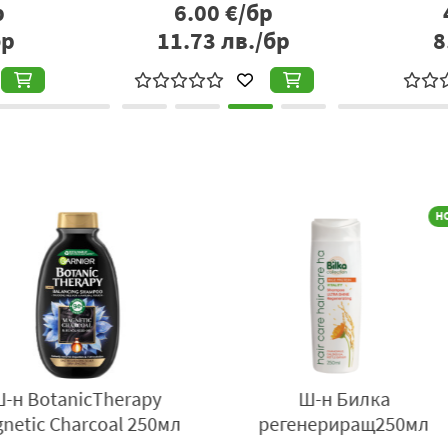
р
6.00
€/бр
бр
11.73
лв./бр
8
air Pro
Ш-н Stilena за Боядисана
Ш-н T
коса 400мл
вс