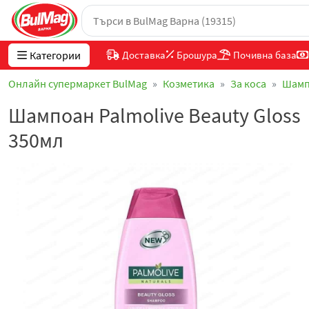
Категории
Доставка
Брошура
Почивна база
Онлайн супермаркет BulMag
Козметика
За коса
Шамп
Шампоан Palmolive Beauty Gloss
350мл