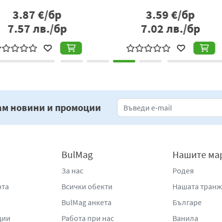
р
2.06
€/бр
бр
4.03
лв./бр
2
ам новини и промоции
BulMag
Нашите ма
За нас
Родея
рта
Всички обекти
Нашата тран
BulMag анкета
Българе
ции
Работа при нас
Ванила