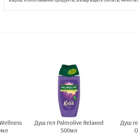
Шампоанът осигурява
истинско подхранване и помага з
всеки тип коса без блясък.
Начин на употреба:
Нанасяйте малко количество от шампоа
пяна, след което изплакнете.
Wellness
Душ гел Palmolive Relaxed
Душ ге
0мл
500мл
O