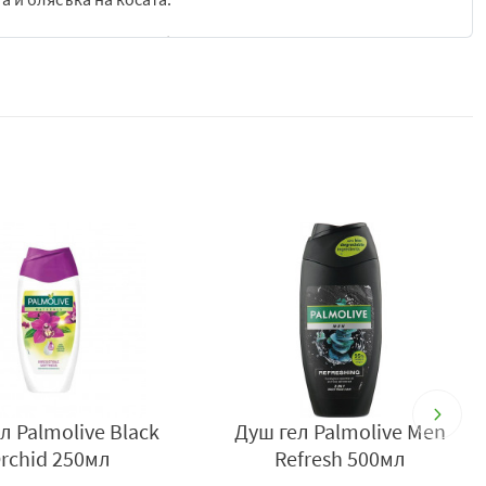
а предотвратяване на бъдещи увреждания. Подходящ е за
на върху косата и скалпа, масажирайте до образуване на
л Palmolive Black
Душ гел Palmolive Men
rchid 250мл
Refresh 500мл