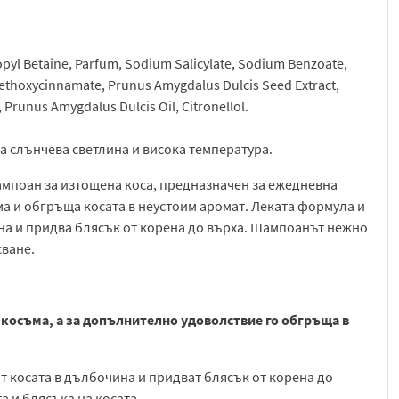
yl Betaine, Parfum, Sodium Salicylate, Sodium Benzoate,
Methoxycinnamate, Prunus Amygdalus Dulcis Seed Extract,
 Prunus Amygdalus Dulcis Oil, Citronellol.
ка слънчева светлина и висока температура.
ампоан за изтощена коса, предназначен за ежедневна
ма и обгръща косата в неустоим аромат. Леката формула и
на и придва блясък от корена до върха. Шампоанът нежно
сване.
 косъма, а за допълнително удоволствие го обгръща в
 косата в дълбочина и придват блясък от корена до
а и блясъка на косата.