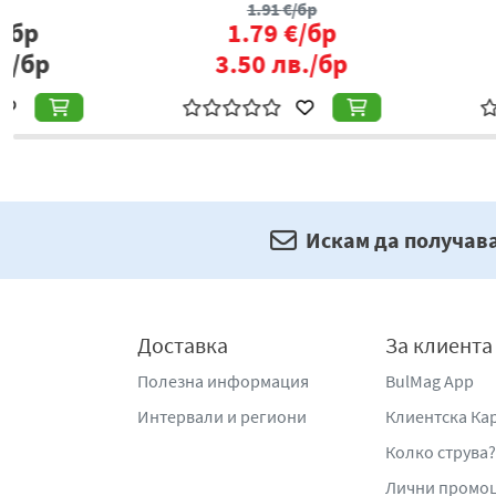
2.38
€/бр
5.17
€/б
4.65
лв./бр
10.11
лв./
Искам да получав
Доставка
За клиента
Полезна информация
BulMag App
Интервали и региони
Клиентска Ка
Колко струва?
Лични промо