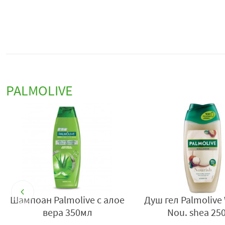
PALMOLIVE
а
Шампоан Palmolive с алое
Душ гел Palmolive 
вера 350мл
Nou. shea 25