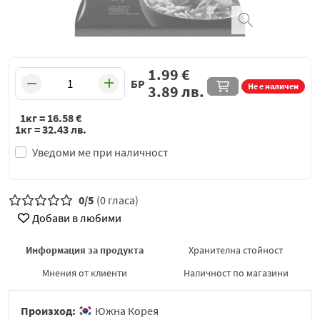
1.99
€
БР
Не е наличен
3.89
лв.
1кг =
16.58
€
1кг =
32.43
лв.
Уведоми ме при наличност
0/5
(0 гласа)
Добави в любими
Информация за продукта
Хранителна стойност
Мнения от клиенти
Наличност по магазини
Произход:
Южна Корея