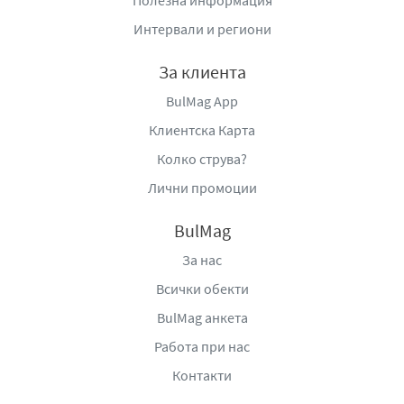
Полезна информация
азиатската кухня.
Интервали и региони
Шин рамен Nongshim се отличава и със своята
За клиента
емблематична рецепта, която съчетава традиционни
корейски вкусове с модерна инстантна технология.
BulMag App
Резултатът е продукт, който предлага автентично
Клиентска Карта
кулинарно изживяване, достъпно за приготвяне само
Колко струва?
за няколко минути.
Лични промоции
Като цяло Шин рамен е повече от обикновена
инстантна супа – той е пълноценно вкусово
BulMag
преживяване, което съчетава пикантност, аромат и
За нас
удобство в едно. Подходящ е за всички, които търсят
наситен, затоплящ и запомнящ се вкус, характерен за
Всички обекти
корейската кухня.
BulMag анкета
В
носител:
Берьозка Трейдинг ЕООД, село Бенковски,
Работа при нас
област Варна, България, тел:
Контакти
+359877666296,
www.berezka.bg