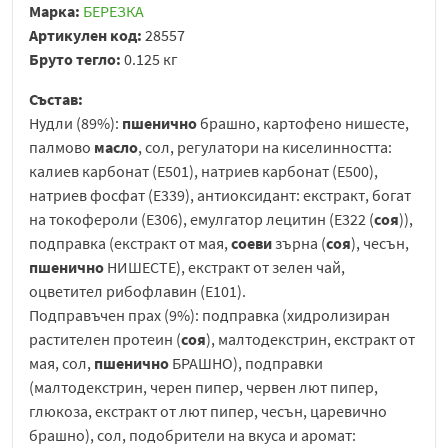
Марка:
БЕРЕЗКА
Артикулен код:
28557
Бруто тегло:
0.125 кг
Състав:
Нудли (89%):
пшенично
брашно, картофено нишесте,
палмово
масло
, сол, регулатори на киселинността:
калиев карбонат (E501), натриев карбонат (E500),
натриев фосфат (E339), антиоксидант: екстракт, богат
на токофероли (E306), емулгатор лецитин (E322 (
соя
)),
подправка (екстракт от мая,
соеви
зърна (
соя
), чесън,
пшенично
НИШЕСТЕ), екстракт от зелен чай,
оцветител рибофлавин (E101).
Подправъчен прах (9%): подправка (хидролизиран
растителен протеин (
соя
), малтодекстрин, екстракт от
мая, сол,
пшенично
БРАШНО), подправки
(малтодекстрин, черен пипер, червен лют пипер,
глюкоза, екстракт от лют пипер, чесън, царевично
брашно), сол, подобрители на вкуса и аромат: