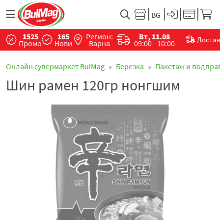
1525
165
Регион:
Вт, 11.08
Доста
Промо
Нови
Варна
09:00 - 10:00
Онлайн супермаркет BulMag
Березка
Пакетаж и подпра
Шин рамен 120гр нонгшим