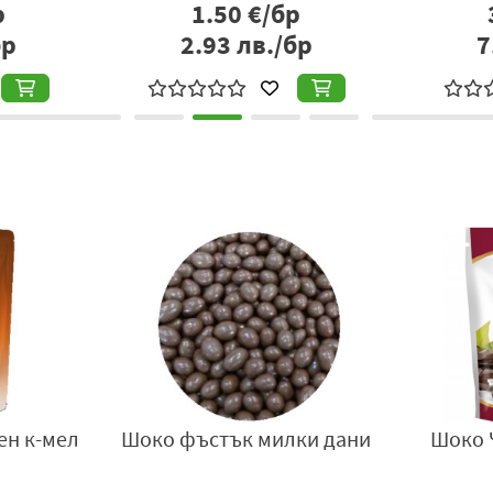
р
1.50
€/бр
бр
2.93
лв./бр
7
ен к-мел
Шоко фъстък милки дани
Шоко 