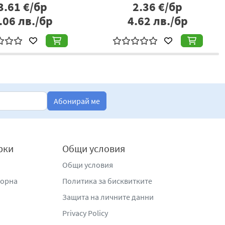
3.61
€/бр
2.36
€/бр
.06
лв./бр
4.62
лв./бр
Абонирай ме
рки
Общи условия
Общи условия
жорна
Политика за бисквитките
Защита на личните данни
Privacy Policy