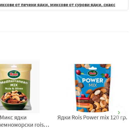
иксове от печени
ядки
, миксове от сурови
ядки
, снакс
 глазура. Стратегията да налага мода в ядките,
тите, превърна „Виктория Нутс“ ЕООД в най-големия
а ROIS задава тенденциите на иновациите в бранша.
абрика ROIS
Микс ядки
Ядки Rois Power mix 120 гр.
земноморски rois
150гр