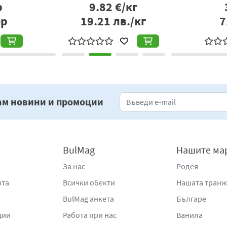
р
9.82
€/кг
бр
19.21
лв./кг
7
ам новини и промоции
BulMag
Нашите ма
За нас
Родея
рта
Всички обекти
Нашата тран
BulMag анкета
Българе
ции
Работа при нас
Ванила