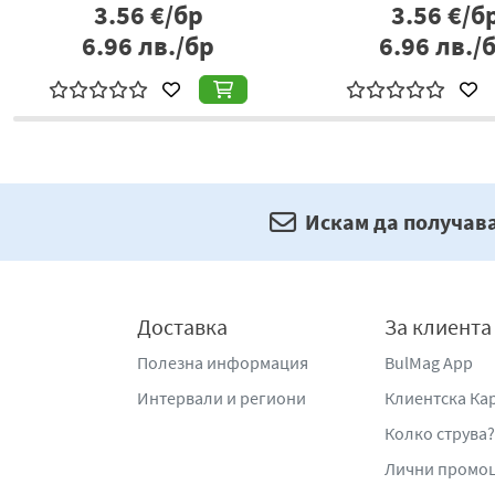
3.56
€/бр
3.56
€/б
6.96
лв./бр
6.96
лв./
Искам да получав
Доставка
За клиента
Полезна информация
BulMag App
Интервали и региони
Клиентска Ка
Колко струва?
Лични промо