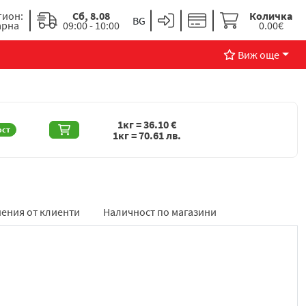
гион:
Сб, 8.08
Количка
арна
09:00 - 10:00
0.00€
Виж още
1кг =
36.10
€
ост
1кг =
70.61
лв.
ения от клиенти
Наличност по магазини