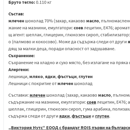
Бруто тегло:
0.110 кг
Състав:
млечен
шоколад 70% (захар, какаово
масло
, пълномасле
жание на мазнини, емулгатори:
соев
лецитин, E476; аромат
щ агент: шеллак, глицерин, глюкозен сироп, стабилизатор
о (палмово и кокосово). Може да съдържа следи от други
дящ за малки деца, поради опасност от задушаване.
Съхранение:
Съхранение на хладно и сухо място, без излагане на пряка
Алергени:
лешници,
мляко
,
ядки
,
фъстъци
,
глутен
Лешници с покритие от
млечен
шоколад
Съставки:
млечен
шоколад (захар, какаово
масло
, пълно
съдържание на мазнини, емулгатори:
соев
лецитин, E476; 
шеллак, глицерин, глюкозен сироп, гума арабика, полиза
съдържа следи от други
ядки
,
фъстъци
и
глутен
.
„Виктория Нутс“ ЕООД с брандът ROIS първи на българс