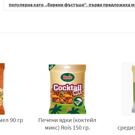
популярна като „бирени
фъстъци
“, първи предложиха м
продукти от
ядки
и семена, сушени плодове в шоколадова
изненадвайки потребителите и изпреварвайки конкурен
производител на гарнирани
ядки
и шоколадови дражета, 
1151 с. Лозен, гр. София,ул. Проф. Никола Маринов 47Ф
мел 90 гр
Печени ядки (коктейл
микс) Rois 150 гр.
среди