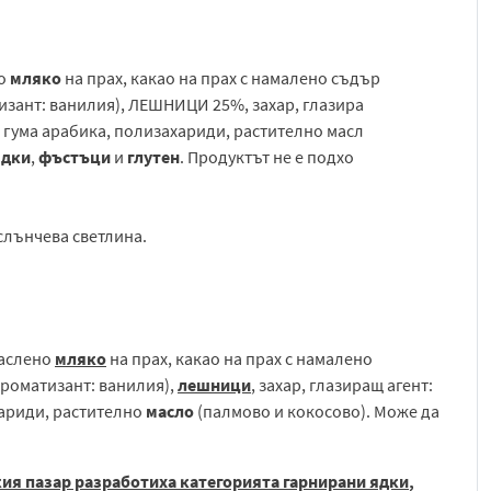
но
мляко
на прах, какао на прах с намалено съдър
изант: ванилия), ЛЕШНИЦИ 25%, захар, глазира
: гума арабика, полизахариди, растително масл
ядки
,
фъстъци
и
глутен
. Продуктът не е подхо
 слънчева светлина.
маслено
мляко
на прах, какао на прах с намалено
ароматизант: ванилия),
лешници
, захар, глазиращ агент:
хариди, растително
масло
(палмово и кокосово). Може да
кия пазар разработиха категорията гарнирани
ядки
,