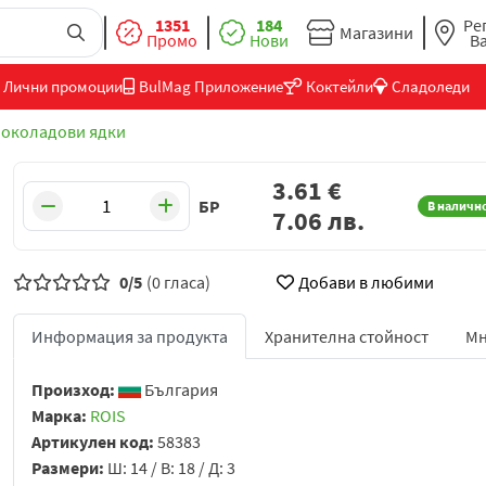
1351
184
Ре
Магазини
Промо
Нови
В
Лични промоции
BulMag Приложение
Коктейли
Сладоледи
околадови ядки
3.61
€
БР
В наличн
7.06
лв.
0/5
(0 гласа)
Добави в любими
Информация за продукта
Хранителна стойност
Мн
Произход:
България
Марка:
ROIS
Артикулен код:
58383
Размери:
Ш: 14 / В: 18 / Д: 3