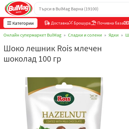
Категории
Доставка
Брошура
Почивна база
Онлайн супермаркет BulMag
Сладки и солени
Ядки
Ш
Шоко лешник Rois млечен
шоколад 100 гр