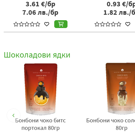
3.61
€/бр
0.93
€/б
7.06
лв./бр
1.82
лв./
Шоколадови ядки
Бонбони чоко битс
Бонбони чоко сол
портокал 80гр
80гр