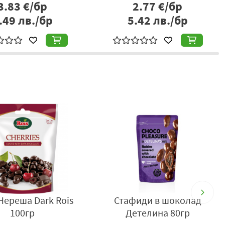
3.83
€/бр
2.77
€/бр
.49
лв./бр
5.42
лв./бр
Череша Dark Rois
Стафиди в шоколад
100гр
Детелина 80гр