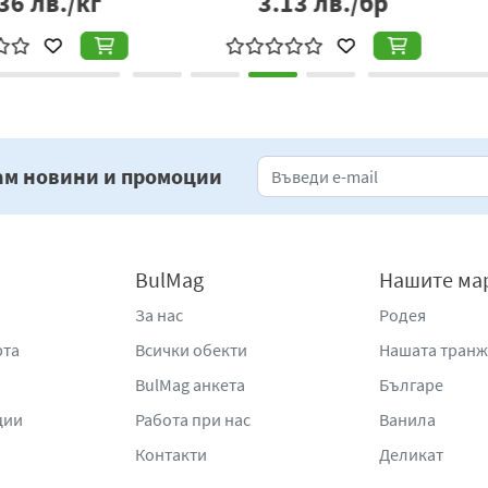
бр
6.96
лв./бр
4
ам новини и промоции
BulMag
Нашите ма
За нас
Родея
рта
Всички обекти
Нашата тран
BulMag анкета
Българе
ции
Работа при нас
Ванила
Контакти
Деликат