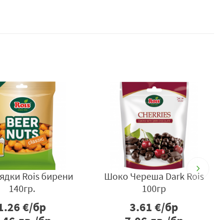
ядки Rois бирени
Шоко Череша Dark Rois
С
140гр.
100гр
1.26
€/бр
3.61
€/бр