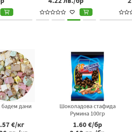
бр
4.22
лв./бр
2
афида
Бонбони чоко битс
Фурми 
гр
портокал 80гр
р
3.56
€/бр