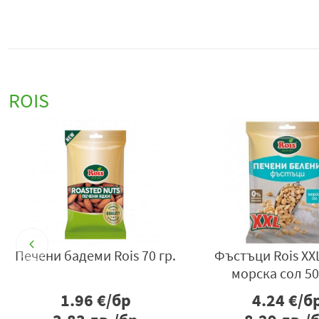
ROIS
L
Печени бадеми Rois 70 гр.
Фъстъци Rois XXL
морска сол 50
1.96
€/бр
4.24
€/б