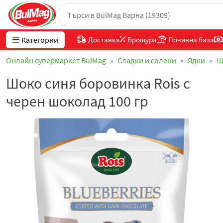
Категории
Доставка
Брошура
Почивна база
Онлайн супермаркет BulMag
Сладки и солени
Ядки
Ш
Шоко синя боровинка Rois с
черен шоколад 100 гр