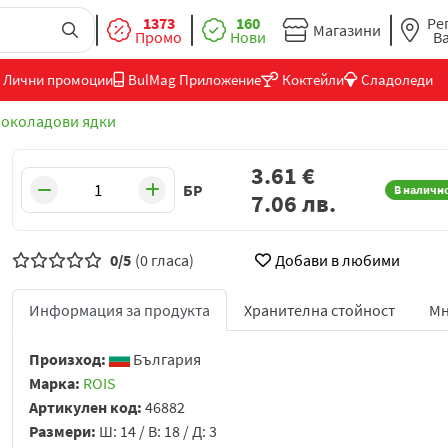
1373
160
Ре
Магазини
Промо
Нови
В
Лични промоции
BulMag Приложение
Коктейли
Сладоледи
околадови ядки
3.61
€
БР
В наличн
7.06
лв.
0/5
(0 гласа)
Добави в любими
Информация за продукта
Хранителна стойност
Мн
Произход:
България
Марка:
ROIS
Артикулен код:
46882
Размери:
Ш: 14 / В: 18 / Д: 3