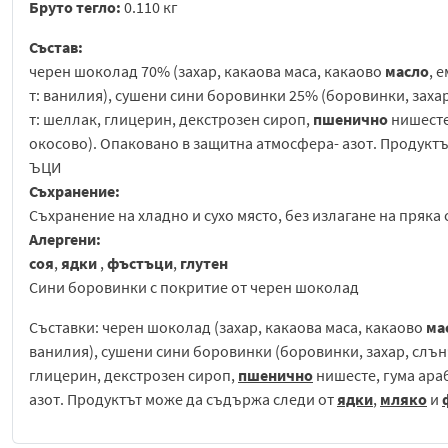
Бруто тегло:
0.110 кг
Състав:
черен шоколад 70% (захар, какаова маса, какаово
масло
, 
т: ванилия), сушени сини боровинки 25% (боровинки, зах
т: шеллак, глицерин, декстрозен сироп,
пшенично
нишесте
окосово). Опаковано в защитна атмосфера- азот. Продукт
ЪЦИ
Съхранение:
Съхранение на хладно и сухо място, без излагане на пряка
Алергени:
соя
,
ядки
,
фъстъци
,
глутен
Сини боровинки с покритие от черен шоколад
Съставки: черен шоколад (захар, какаова маса, какаово
ма
ванилия), сушени сини боровинки (боровинки, захар, слъ
глицерин, декстрозен сироп,
пшенично
нишесте, гума ара
азот. Продуктът може да съдържа следи от
ядки
,
мляко
и