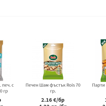
 печ. с
Печен Шам фъстък Rois 70
Парти 
0 гр
гр.
р
2.16
€/бр