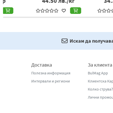
34.36
лв./кг
3.13
лв./
Искам да получав
Доставка
За клиента
Полезна информация
BulMag App
Интервали и региони
Клиентска Ка
Колко струва?
Лични промо