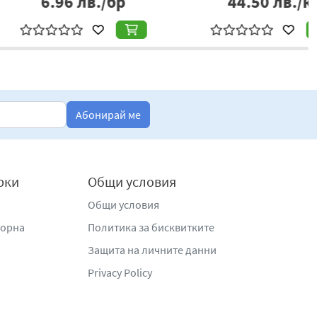
4.50
лв./кг
7.06
лв./бр
Абонирай ме
рки
Общи условия
Общи условия
жорна
Политика за бисквитките
Защита на личните данни
Privacy Policy