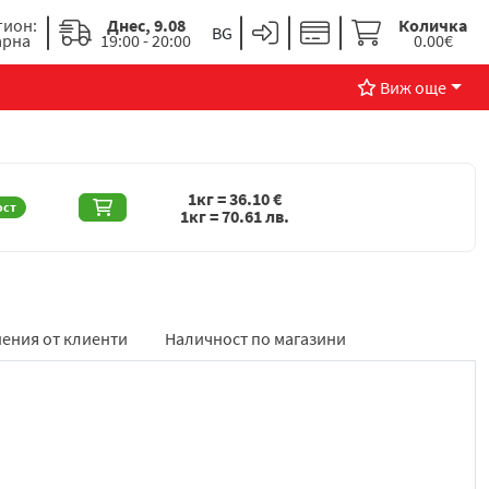
гион:
Днес, 9.08
Количка
арна
19:00 - 20:00
0.00€
Виж още
1кг =
36.10
€
ост
1кг =
70.61
лв.
ения от клиенти
Наличност по магазини