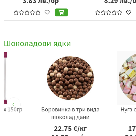
3.83
лв./бр
8.29
лв./
Шоколадови ядки
Нуга с бадем дани
Шоколадова ст
Румина 100
17.57
€/кг
1.60
€/б