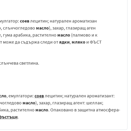
емулгатор:
соев
лецитин; натурален ароматизан
ар, слънчогледово
масло
), захар, глазиращ аген
, гума арабика, растително
масло
(палмово и к
ът може да съдържа следи от
ядки
,
мляко
и ФЪСТ
 слънчева светлина.
сло
, емулгатори:
соев
лецитин; натурален ароматизант:
нчогледово
масло
), захар, глазиращ агент: шеллак;
бика, растително
масло
. Опаковано в защитна атмосфера-
фъстъци
.