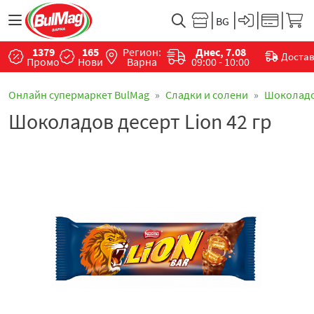
1379
165
Регион:
Днес, 7.08
Доста
Промо
Нови
Варна
09:00 - 10:00
Онлайн супермаркет BulMag
Сладки и солени
Шоколад
Шоколадов десерт Lion 42 гр