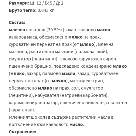
Размери:
Ш: 12 / В: 5 / Д: 2
Бруто тегло:
0.043 кг
Състав:
млечен
шоколад (39.5%) [захар, какаово
масло
,
какаова маса, обезмаслено
мляко
на прах,
суроватъчен пермеат на прах (от
мляко
), млечна
мазнина, растителни мазнини (палмова, ший),
емулгатор (лецитини)], глюкозо-фруктозен сироп,
пшеничено брашно, подсладено кондензирано
мляко
(
мляко
, захар), палмово
масло
, захар, суроватъчен
пермеат на прах (от
мляко
), малтодекстрин,
обезмаслено
мляко
на прах, сол, емулгатор
(лецитини), набухвател (натриеви карбонати),
карамелизирана захар, пшеничено нишесте, сгъстител
(карагенан).
Млечният шоколад съдържа растителни масла в
допълнение към какаовото
масло
.
Съхранение: