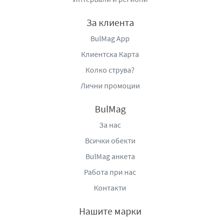
За клиента
BulMag App
Клиентска Карта
Колко струва?
Лични промоции
BulMag
За нас
Всички обекти
BulMag анкета
Работа при нас
Контакти
Нашите марки