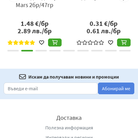
балансирания си състав, Lion бързо ще утоли глада за
Mars 2бр/47гр
нещо сладко и ще ви зареди с настроение и енергия.
Шоколадовият десерт
Lion
е подходящ за малки и
1.48
€/бр
0.31
€/бр
големи, за всички, които обичат комбинацията от
2.89
лв./бр
0.61
лв./бр
карамел, шоколад и хрупкави вафли. Това е десерт,
който събужда детското в нас, връща към безгрижни
моменти и създава нови спомени на наслада.
Изберете
Lion
— защото животът е по-вкусен, когато
във всяка хапка се крие нещо хрупкаво, неочаквано и
невероятно сладко!
Искам да получавам новини и промоции
Абонирай ме
Дистрибутор
: „Нестле България“ АД, гр. София 1360,
България, бул. „Европа“ 128, тел.: 080016666
(безплатен от цялата страна), e-
mail:
Nestle.Bulgaria@bg.nestle.com
;
www.nestle.bg
.
Доставка
Полезна информация
Интервали и региони