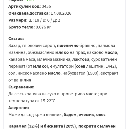
Артикулен код:
3455
Очаквана доставка:
17.08.2026
Размери:
Ш: 18 / В: 6 / Д: 2
Бруто тегло:
0.076 кг
Състав:
Захар, глюкозен сироп,
пшенично
брашно, палмова
мазнина, обезмаслено
мляко
на прах, какаово
масло
,
какаова маса, млечна мазнина,
лактоза
, суроватъчен
пермеат (от
мляко
), емулгатори (
соев
лецитин, E442),
сол, нискомаслено
масло
, набухвател (E500), екстракт
от ванилия
Съхранение:
Да се съхранява на сухо и проветриво място; при
температура от 15-22°C
Алергени:
Може да съдържа лешник,
бадем
,
ечемик
,
овес
.
Карамел (32%) и бисквита (26%), покрити с
млечен