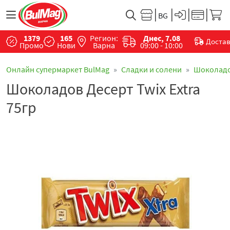
1379
165
Регион:
Днес, 7.08
Доста
Промо
Нови
Варна
09:00 - 10:00
Онлайн супермаркет BulMag
Сладки и солени
Шоколад
Шоколадов Десерт Twix Extra
75гр