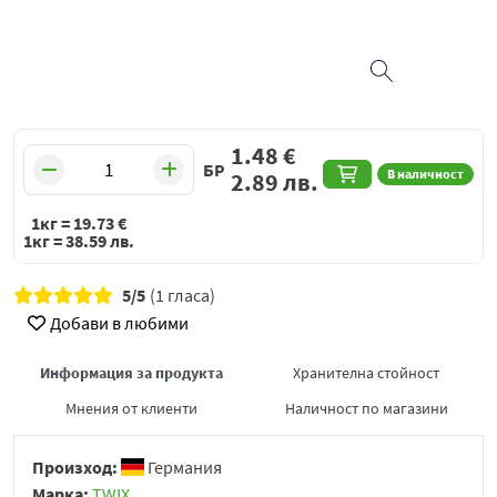
1.48
€
БР
В наличност
2.89
лв.
1кг =
19.73
€
1кг =
38.59
лв.
5/5
(1 гласа)
Добави в любими
Информация за продукта
Хранителна стойност
Мнения от клиенти
Наличност по магазини
Произход:
Германия
Марка:
TWIX