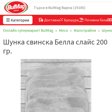
Категории
Доставка
Брошура
Почивна база
Онлайн супермаркет BulMag
Месo
Малотрайни
Шунки
Шунка свинска Белла слайс 200
гр.