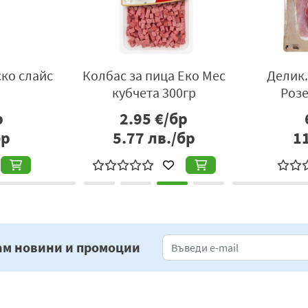
ко слайс
Колбас за пица Еко Мес
Делик.
кубчета 300гр
Розе
р
2.95
€/бр
бр
5.77
лв./бр
1
ам новини и промоции