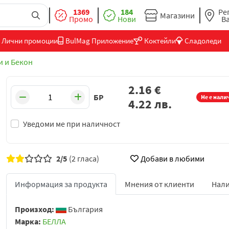
1369
184
Ре
Магазини
Промо
Нови
В
Лични промоции
BulMag Приложение
Коктейли
Сладоледи
 и Бекон
2.16
€
БР
Не е нали
4.22
лв.
Уведоми ме при наличност
2/5
(2 гласа)
Добави в любими
Информация за продукта
Мнения от клиенти
Нали
Произход:
България
Марка:
БЕЛЛА