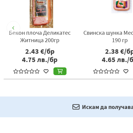
р
Бекон плоча Деликатес
Свинска шунка Мес
Житница 200гр
190 гр
2.43
€/бр
2.38
€/б
4.75
лв./бр
4.65
лв./
Искам да получав