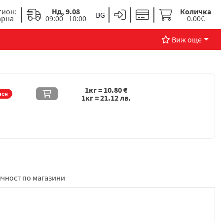
гион:
Нд, 9.08
Количка
арна
09:00 - 10:00
0.00€
Виж още
1кг =
10.80
€
чен
1кг =
21.12
лв.
чност по магазини