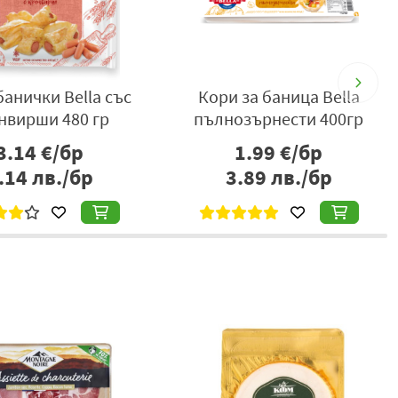
анички Bella със
Кори за баница Bella
нвирши 480 гр
пълнозърнести 400гр
3.14
€/бр
1.99
€/бр
.14
лв./бр
3.89
лв./бр