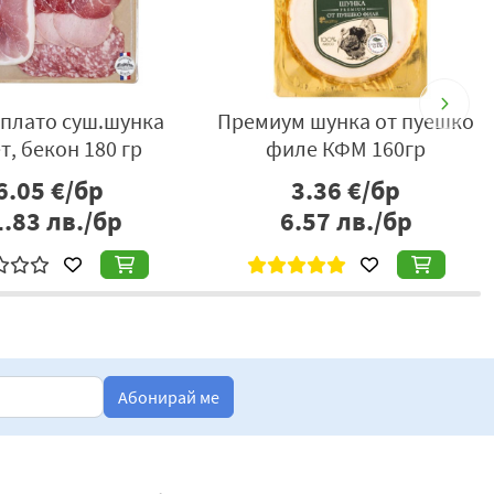
плато суш.шунка
Премиум шунка от пуешко
т, бекон 180 гр
филе КФМ 160гр
6.05
€/бр
3.36
€/бр
1.83
лв./бр
6.57
лв./бр
Абонирай ме