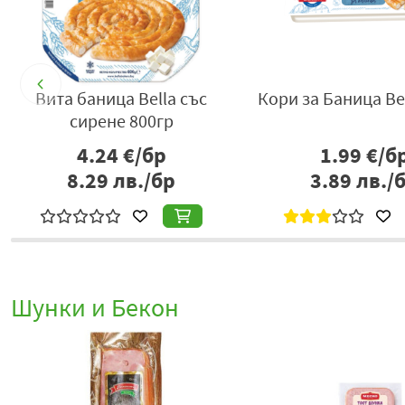
Вита баница Bella със
Кори за Баница Be
сирене 800гр
4.24
€/бр
1.99
€/б
8.29
лв./бр
3.89
лв./
Шунки и Бекон