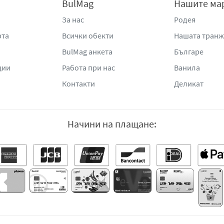
BulMag
Нашите ма
За нас
Родея
рта
Всички обекти
Нашата тран
BulMag анкета
Българе
ции
Работа при нас
Ванила
Контакти
Деликат
Начини на плащане: