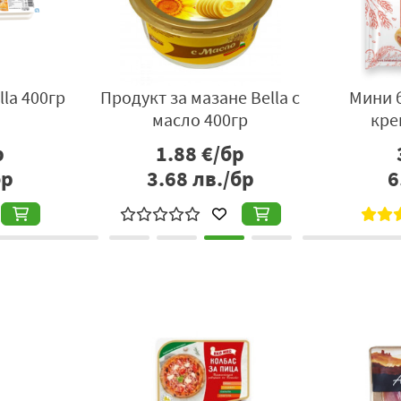
lla 400гр
Продукт за мазане Bella с
Мини б
масло 400гр
кре
р
1.88
€/бр
бр
3.68
лв./бр
6