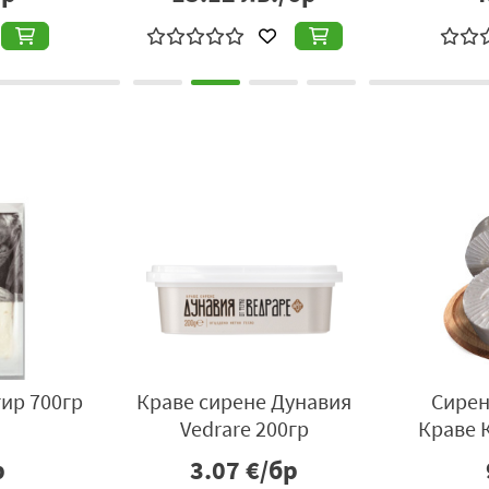
ир 700гр
Краве сирене Дунавия
Сирен
Vedrare 200гр
Краве 
р
3.07
€/бр