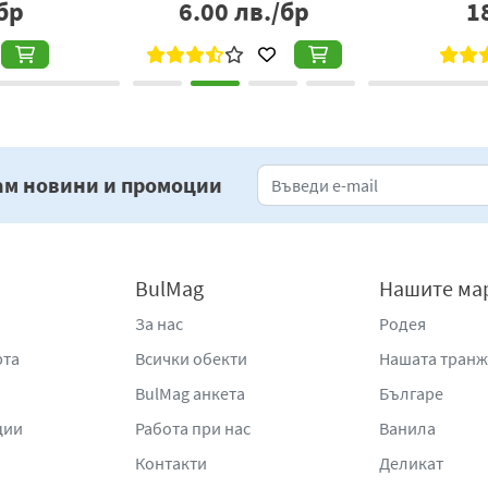
бр
6.00
лв./бр
1
ам новини и промоции
BulMag
Нашите ма
За нас
Родея
рта
Всички обекти
Нашата тран
BulMag анкета
Българе
ции
Работа при нас
Ванила
Контакти
Деликат