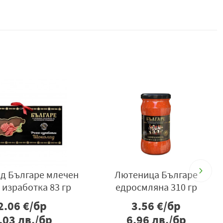
д Българе млечен
Лютеница Българе
 изработка 83 гр
едросмляна 310 гр
2.06
€/бр
3.56
€/бр
.03
лв./бр
6.96
лв./бр