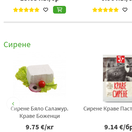
Сирене
р
Сирене Бяло Саламур.
Сирене Краве Паст
Краве Боженци
9.75
€/кг
9.14
€/б