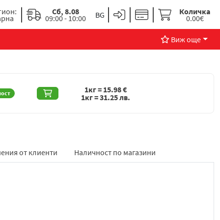
гион:
Сб, 8.08
Количка
арна
09:00 - 10:00
0.00€
Виж още
1кг =
15.98
€
ност
1кг =
31.25
лв.
ения от клиенти
Наличност по магазини