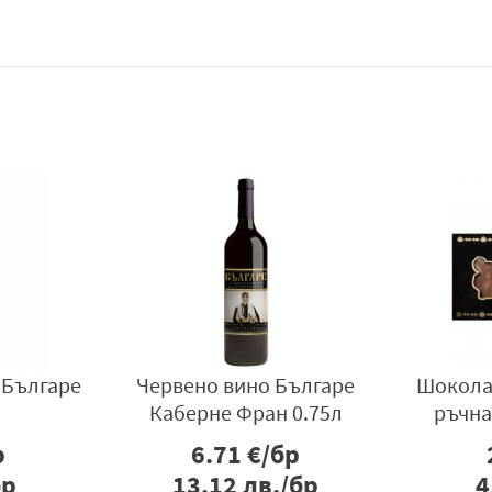
 Българе
Червено вино Българе
Шокола
Каберне Фран 0.75л
ръчна
р
6.71
€/бр
бр
13.12
лв./бр
4