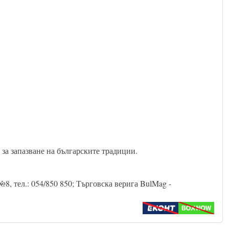
 за запазване на българските традиции.
8, тел.: 054/850 850; Търговска верига BulMag -