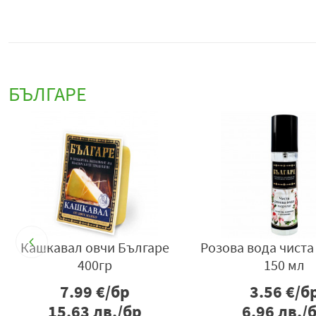
БЪЛГАРЕ
Кашкавал овчи Българе
Розова вода чиста
400гр
150 мл
7.99
€/бр
3.56
€/б
15.63
лв./бр
6.96
лв./