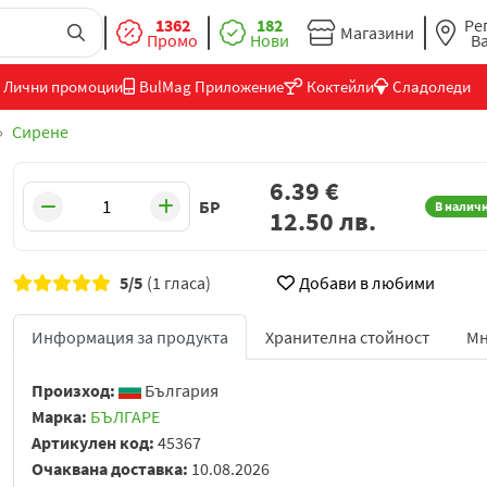
1362
182
Ре
Магазини
Промо
Нови
В
Лични промоции
BulMag Приложение
Коктейли
Сладоледи
Сирене
6.39
€
БР
В налич
12.50
лв.
5/5
(1 гласа)
Добави в любими
Информация за продукта
Хранителна стойност
Мн
Произход:
България
Марка:
БЪЛГАРЕ
Артикулен код:
45367
Очаквана доставка:
10.08.2026