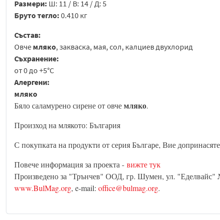
Размери:
Ш: 11 / В: 14 / Д: 5
Бруто тегло:
0.410 кг
Състав:
Овче
мляко
, закваска, мая, сол, калциев двухлорид
Съхранение:
от 0 до +5°C
Алергени:
мляко
мляко
Бяло саламурено сирене от овче
.
Произход на млякото: България
С покупката на продукти от серия Българе, Вие допринасяте
Повече информация за проекта -
вижте тук
Произведено за "Трънчев" ООД, гр. Шумен, ул. "Еделвайс" №
www.BulMag.org
, e-mail:
office@bulmag.org
.