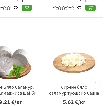
е Бяло Саламур.
Сирене бяло
Камаджиев шайби
саламур.трошено Саяна
9.21
€/кг
5.62
€/кг