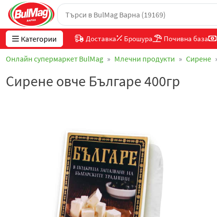
Категории
Доставка
Брошура
Почивна база
Онлайн супермаркет BulMag
Млечни продукти
Сирене
Сирене овче Българе 400гр