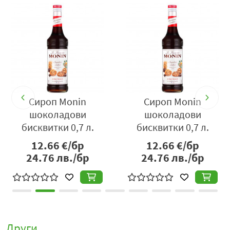
Сироп Monin
Сироп Monin
Сироп
шоколадови
шоколадови
бисквитки 0,7 л.
бисквитки 0,7 л.
12.66
€/бр
12.66
€/бр
1
24.76
лв./бр
24.76
лв./бр
1
Други