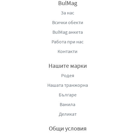
BulMag
За нас
Всички обекти
BulMag анкета
Работа при нас
Контакти
Нашите марки
Родея
Нашата транжорна
Българе
Ванила
Деликат
Общи условия