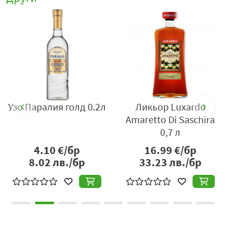
5
Узо Паралия голд 0.2л
Ликьор Luxardo
Amaretto Di Saschira
0,7 л
4.10
€/бр
16.99
€/бр
8.02
лв./бр
33.23
лв./бр