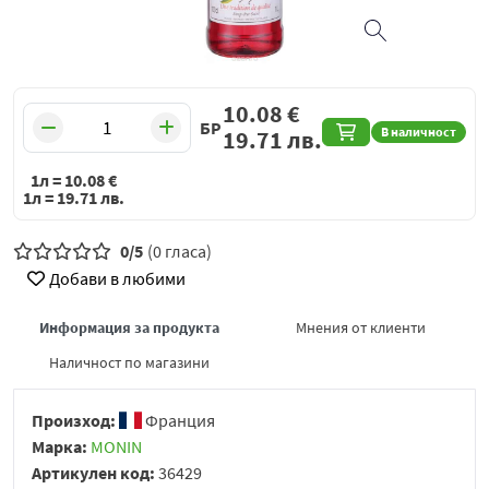
10.08
€
БР
В наличност
19.71
лв.
1л =
10.08
€
1л =
19.71
лв.
0/5
(0 гласа)
Добави в любими
Информация за продукта
Мнения от клиенти
Наличност по магазини
Произход:
Франция
Марка:
MONIN
Артикулен код:
36429