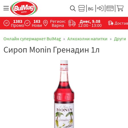
1383
163
Регион:
Днес, 9.08
Доста
Промо
Нови
Варна
12:00 - 13:00
Онлайн супермаркет BulMag
Алкохолни напитки
Други
Сироп Monin Гренадин 1л