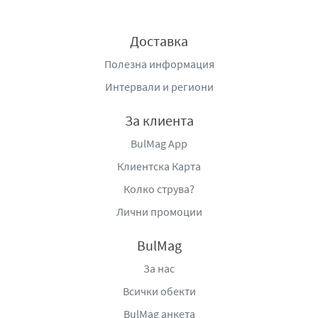
Доставка
Полезна информация
Интервали и региони
За клиента
BulMag App
Клиентска Карта
Колко струва?
Лични промоции
BulMag
За нас
Всички обекти
BulMag анкета