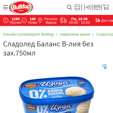
1285
160
Регион:
Пн, 10.08
Доста
Промо
Нови
Варна
09:00 - 10:00
Онлайн супермаркет BulMag
Замразени храни
Сладоле
Сладолед Баланс В-лия без
зах.750мл