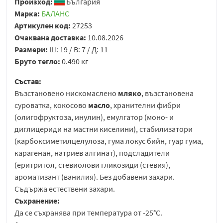
Произход:
България
Марка:
БАЛАНС
Артикулен код:
27253
Очаквана доставка:
10.08.2026
Размери:
Ш: 19 / В: 7 / Д: 11
Бруто тегло:
0.490 кг
Състав:
Възстановено нискомаслено
мляко
, възстановена
суроватка, кокосово
масло
, хранителни фибри
(олигофруктоза, инулин), емулгатор (моно- и
диглицериди на мастни киселини), стабилизатори
(карбоксиметилцелулоза, гума локус бийн, гуар гума,
карагенан, натриев алгинат), подсладители
(еритритол, стевиолови гликозиди (стевия),
ароматизант (ванилия). Без добавени захари.
Съдържа естествени захари.
Съхранение:
Да се съхранява при температура от -25°C.