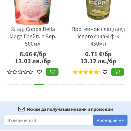
Слад. Coppa Della
Протеинов сладолед
Maga Грейп. с Бер.
Icepro с шам ф-к
500мл
450мл
6.66
€/бр
6.71
€/бр
13.03
лв./бр
13.12
лв./бр
Искам да получавам новини и промоции
Абонирай ме