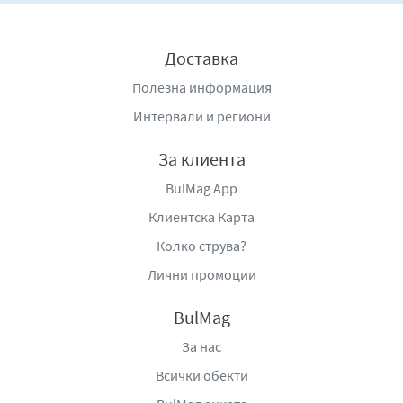
комбинации.
Със своя интензивен шоколадов вкус, кадифена
Доставка
текстура и хрупкав контраст, този сладолед предлага
Полезна информация
балансирано и наситено десертно изживяване, което
съчетава класика и модерна текстура във всяка
Интервали и региони
лъжица.
За клиента
Дистрибутор
: „Юниливър Айс Крийм България“ ЕООД,
BulMag App
с. Дебелец 5030, Промишлена зона, България; e-
mail:
contact.usce@unilever.com
.
Клиентска Карта
Колко струва?
Лични промоции
BulMag
За нас
Всички обекти