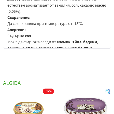
естествен ароматизант от ванилия, сол, какаово
масло
(0,05%).
Съхранение:
Да се съхранява при температура от -18°C.
Алергени:
Съдържа
соя
.
Може да съдържа следи от
ечемик
,
яйца
,
бадеми
,
лешници,
орехи
, пеканови
ядки
и
шамфъстък
.
Потопете се в света на изтънчените десерти с Carte
D'Or Soft Crunchy – перфектната комбинация от нежен
ванилов сладолед и богат шоколадов сироп. Този
сладолед е създаден за истинските ценители, които
ALGIDA
търсят баланс между кадифена текстура и интензивен
вкус във всяка хапка.
- 12%
Сладолед Carte D'Or Soft & Crunchy
с шоколад е богат
и изискан десерт, който съчетава интензивния вкус на
шоколад с кадифено гладка сладоледена текстура и