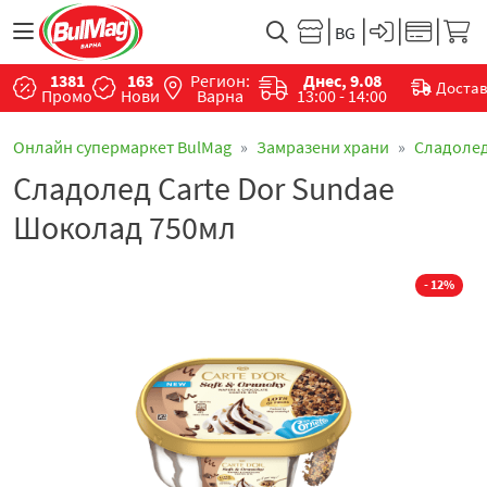
1381
163
Регион:
Днес, 9.08
Доста
Промо
Нови
Варна
13:00 - 14:00
Онлайн супермаркет BulMag
Замразени храни
Сладоле
Сладолед Carte Dor Sundae
Шоколад 750мл
- 12%