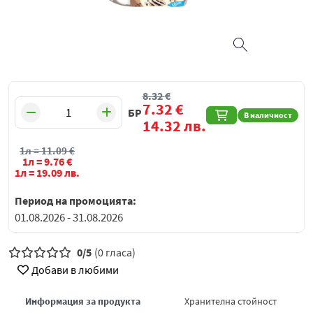
8.32
€
7.32
€
БР
В наличност
14.32
лв.
1л =
11.09
€
1л =
9.76
€
1л =
19.09
лв.
Период на промоцията:
01.08.2026 - 31.08.2026
0/5
(0 гласа)
Добави в любими
Информация за продукта
Хранителна стойност