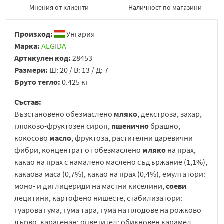
Мнения от клиенти
Наличност по магазини
Произход:
Унгария
Марка:
ALGIDA
Артикулен код:
28453
Размери:
Ш: 20 / В: 13 / Д: 7
Бруто тегло:
0.425 кг
Състав:
Възстановено обезмаслено
мляко
, декстроза, захар,
глюкозо-фруктозен сироп,
пшенично
брашно,
кокосово
масло
, фруктоза, растителни царевични
фибри, концентрат от обезмаслено
мляко
на прах,
какао на прах с намалено маслено съдържание (1,1%),
какаова маса (0,7%), какао на прах (0,4%), емулгатори:
моно- и диглицериди на мастни киселини,
соеви
лецитини, картофено нишесте, стабилизатори:
гуарова гума, гума тара, гума на плодове на рожково
дърво, карагенан; оцветител: обикновен карамел,