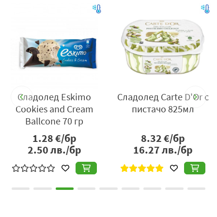
В
л-
Сладолед Eskimo
Сладолед Carte D'Or с
Cookies and Cream
пистачо 825мл
Ballcone 70 гр
1.28
€/бр
8.32
€/бр
2.50
лв./бр
16.27
лв./бр