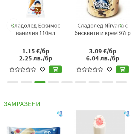
Сладолед Ескимос
Сладолед Nirvana с
ванилия 110мл
бисквити и крем 97гр
1.15
€/бр
3.09
€/бр
2.25
лв./бр
6.04
лв./бр
ЗАМРАЗЕНИ