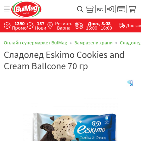
1390
187
Регион:
Днес, 8.08
Доста
Промо
Нови
Варна
15:00 - 16:00
Онлайн супермаркет BulMag
Замразени храни
Сладоле
Сладолед Eskimo Cookies and
Cream Ballcone 70 гр