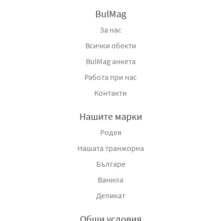
BulMag
За нас
Всички обекти
BulMag анкета
Работа при нас
Контакти
Нашите марки
Родея
Нашата транжорна
Българе
Ванила
Деликат
Общи условия