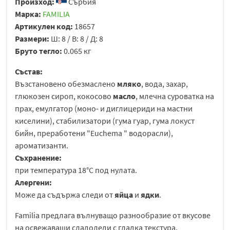
Произход:
Сърбия
Марка:
FAMILIA
Артикулен код:
18657
Размери:
Ш: 8 / В: 8 / Д: 8
Бруто тегло:
0.065 кг
Състав:
Възстановено обезмаслено
мляко
, вода, захар,
глюкозен сироп, кокосово
масло
, млечна суроватка на
прах, емулгатор (моно- и диглицериди на мастни
киселини), стабилизатори (гума гуар, гума локуст
бийн, преработени "Euchema " водорасли),
ароматизанти.
Съхранение:
при температура 18°C под нулата.
Алергени:
Може да съдържа следи от
яйца
и
ядки
.
Familia предлага вълнуващо разнообразие от вкусове
на освежаващи сладоледи с гладка текстура.