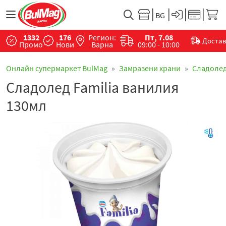
1332
176
Регион:
Пт, 7.08
Доста
Промо
Нови
Варна
09:00 - 10:00
Онлайн супермаркет BulMag
Замразени храни
Сладоле
Сладолед Familia ванилия
130мл