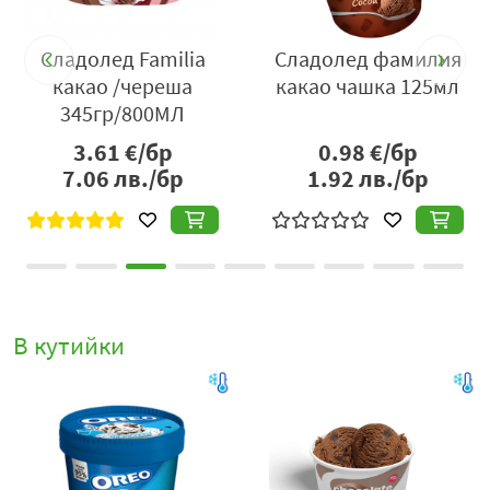
-
Сладолед Familia
Сладолед фамилия
гр
какао /череша
какао чашка 125мл
345гр/800МЛ
3.61
€/бр
0.98
€/бр
7.06
лв./бр
1.92
лв./бр
В кутийки