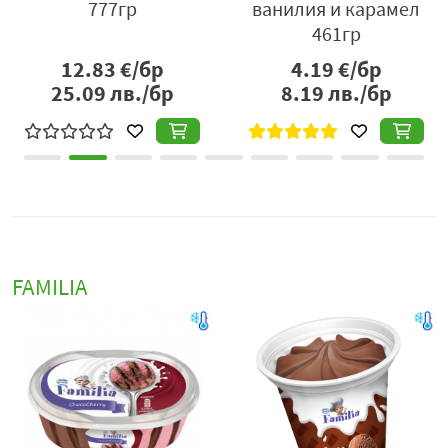
777гр
ванилия и карамел
Благодарение на своята класическа рецепта и познат
461гр
вкус, сладоледът Familia е подходящ за всякакви
ситуации – след хранене, като освежаващо
12.83
€/бр
4.19
€/бр
удоволствие през деня или като малък десертен
25.09
лв./бр
8.19
лв./бр
момент за наслада.
Сладоледът Familia с ванилия съчетава кремообразна
текстура, мек ванилов аромат и класически вкус, като
предлага приятно, балансирано и достъпно
сладоледено изживяване за всеки ден.
Дистрибутор:
Фронери България ЕООД, бул. „Ломско
FAMILIA
шосе“ 261, София, 1220, България,
www.icecreamland.eu
.