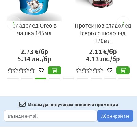
Сладолед Oreo в
Протеинов сладолед
чашка 145мл
Icepro с шоколад
170мл
2.73
€/бр
2.11
€/бр
5.34
лв./бр
4.13
лв./бр
Искам да получавам новини и промоции
Абонирай ме