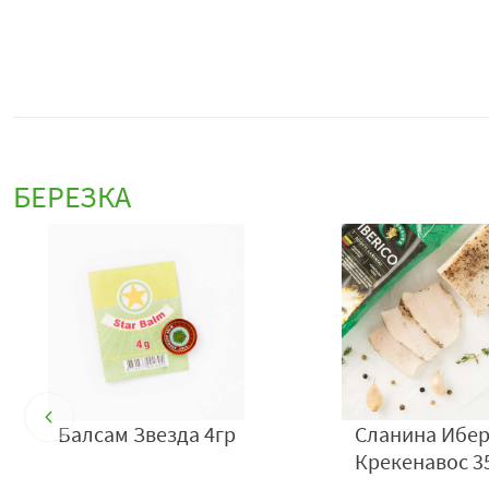
БЕРЕЗКА
т
Балсам Звезда 4гр
Сланина Ибе
Крекенавос 3