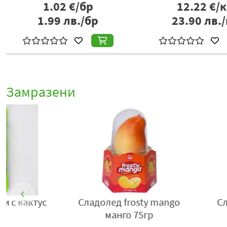
1.02
€/бр
12.22
€/к
1.99
лв./бр
23.90
лв./
Замразени
НОВ
Сладолед карамел нуга
Малини с бял и
гранди 90гр ласка
шоколад Franui