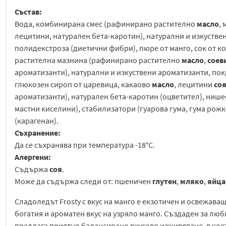
Състав:
Вода, комбинирана смес (рафинирано растително
масло
,
лецитини, натурален бета-каротин), натурални и изкуствен
полидекстроза (диетични фибри), пюре от манго, сок от к
растителна мазнина (рафинирано растително
масло
,
соев
ароматизанти), натурални и изкуствени ароматизанти, пок
глюкозен сироп от царевица, какаово
масло
, лецитини
со
ароматизанти), натурален бета-каротин (оцветител), нише
мастни киселини), стабилизатори (гуарова гума, гума рожк
(карагенан).
Съхранение:
Да се съхранява при температура -18°C.
Алергени:
Съдържа
соя
.
Може да съдържа следи от: пшеничен
глутен
,
мляко
,
яйца
Сладоледът Frosty с вкус на манго е екзотичен и освежава
богатия и ароматен вкус на узряло манго. Създаден за лю
предлага приятно балансирано вкусово изживяване, в коет