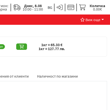
гион:
Днес, 8.08
Количка
арна
10:00 - 11:00
0.00€
Виж още
1кг =
65.33
€
ст
1кг =
127.77
лв.
ения от клиенти
Наличност по магазини