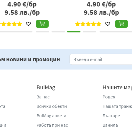
р
4.90
€/бр
бр
9.58
лв./бр
2
ам новини и промоции
BulMag
Нашите ма
За нас
Родея
рта
Всички обекти
Нашата тран
BulMag анкета
Българе
ции
Работа при нас
Ванила