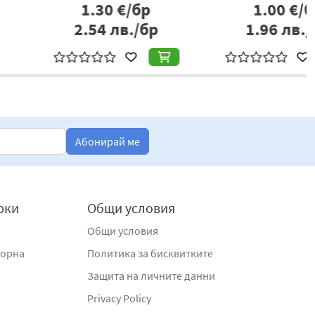
1.30
€/бр
5.06
€/бр
.54
лв./бр
9.90
лв./бр
Абонирай ме
рки
Общи условия
Общи условия
жорна
Политика за бисквитките
Защита на личните данни
Privacy Policy