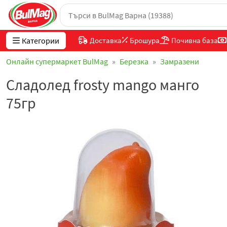
Категории
Доставка
Брошура
Почивна база
Онлайн супермаркет BulMag
Березка
Замразени
Сладолед frosty mango манго
75гр