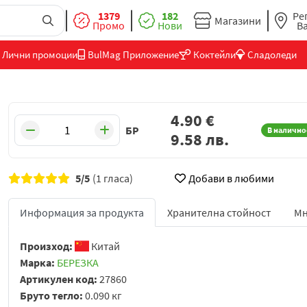
1379
182
Ре
Магазини
Промо
Нови
В
Лични промоции
BulMag Приложение
Коктейли
Сладоледи
4.90
€
БР
В налично
9.58
лв.
5/5
(1 гласа)
Добави в любими
Информация за продукта
Хранителна стойност
Мн
Произход:
Китай
Марка:
БЕРЕЗКА
Артикулен код:
27860
Бруто тегло:
0.090 кг