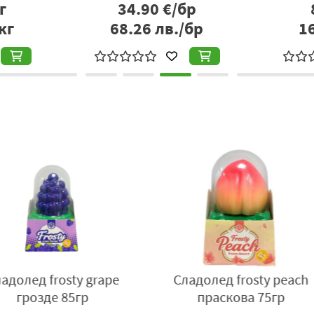
г
34.90
€/бр
Вносител:
Берьозка Трейдинг ЕООД, село Бенковски, облас
кг
68.26
лв./бр
1
 черен
Червени боровинки
Сладол
 150гр
(брусника) 350гр