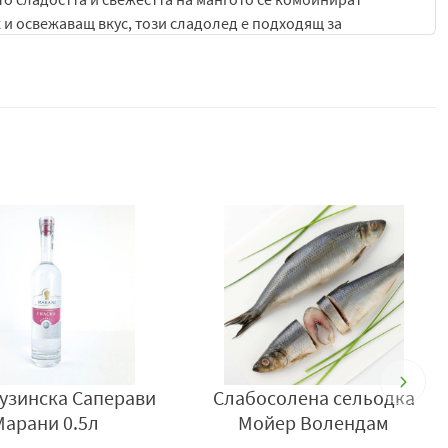
 и освежаващ вкус, този сладолед е подходящ за
гато се търси приятно охлаждане и плодова свежест.
аромат и естествена плодова сладост, които създават
текстура омекотява плодовите нотки и създава гладко и
ечна мекота и плодов характер прави Frosty с вкус на
чни и ароматни плодови десерти.
то позволява ароматът на манго постепенно да се
ие. Балансът между кремообразност и освежаващ плодов
бъде прекалено тежък или натрапчив.
мостоятелна наслада, така и като допълнение към различни
ии. Той е чудесен избор за семейни моменти, летни
вие през деня.
нежна млечна текстура и освежаващ вкус в един лек и
рузинска Саперави
Слабосолена сельодка
 всички, които обичат тропически плодови сладоледи с
Марани 0.5л
Мойер Волендам