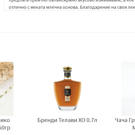
отлично с меката млечна основа. Благодарение на своя лек
консумация по всяко време, особено през топлите дни, ко
Манговият вкус придава на сладоледа наситен тропически 
усещане за екзотика и лятно настроение. Кремообразната 
кадифено усещане при всяка хапка. Комбинацията между мл
манго отличен избор за хора, които предпочитат по-разли
Текстурата на сладоледа е фина и лесно разтапяща се, кое
разгръща и да оставя приятно сладко-плодово послевкус
вкус прави продукта лек и приятен за консумация, без да 
Сладоледът Frosty с вкус на манго е подходящ както за са
десерти, плодови салати, сиропи или сладкарски комбинац
разходки, почивка или просто като малко сладко удоволст
Frosty с вкус на манго съчетава екзотичен плодов аромат, 
рико
Бренди Телави ХО 0.7л
Чача Г
приятно охлаждащ десерт. Това го прави отличен избор за
50гр
кремообразен и балансиран характер.