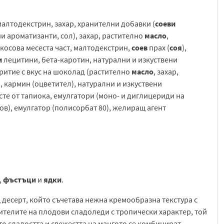
 малтодекстрин, захар, хранителни добавки (
соеви
и ароматизанти, сол), захар, растително
масло
,
окосова месеста част, малтодекстрин,
соев
прах (
соя
),
и
лецитини, бета-каротин, натурални и изкуствени
ритие с вкус на шоколад (растително
масло
, захар,
я
, кармин (оцветител), натурални и изкуствени
сте от тапиока, емулгатори (моно- и диглицериди на
ов), емулгатор (полисорбат 80), желиращ агент
,
фъстъци
и
ядки
.
щ десерт, който съчетава нежна кремообразна текстура с
бителите на плодови сладоледи с тропически характер, той
о сладостта и свежестта на мангото се комбинират