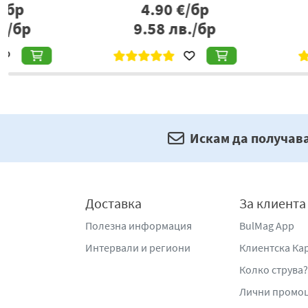
1.00
€/бр
6.60
€/б
1.96
лв./бр
12.91
лв./
Искам да получав
Доставка
За клиента
Полезна информация
BulMag App
Интервали и региони
Клиентска Ка
Колко струва?
Лични промо