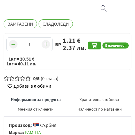
ЗАМРАЗЕНИ
СЛАДОЛЕДИ
1.21
€
БР
В наличност
2.37
лв.
1кг =
20.51
€
1кг =
40.11
лв.
0/5
(0 гласа)
Добави в любими
Информация за продукта
Хранителна стойност
Мнения от клиенти
Наличност по магазини
Произход:
Сърбия
Марка:
FAMILIA