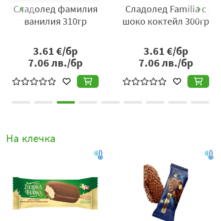
Сладолед фамилия
Сладолед Familia с
л
ванилия 310гр
шоко коктейл 300гр
3.61
€/бр
3.61
€/бр
7.06
лв./бр
7.06
лв./бр
На клечка