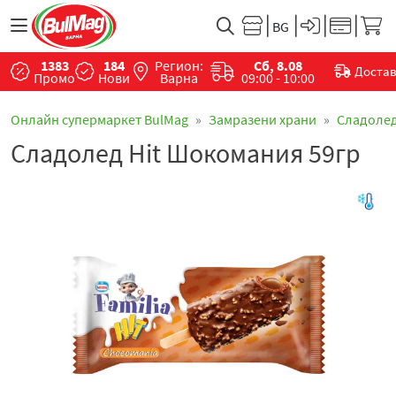
1383
184
Регион:
Сб, 8.08
Доста
Промо
Нови
Варна
09:00 - 10:00
Онлайн супермаркет BulMag
Замразени храни
Сладоле
Сладолед Hit Шокомания 59гр