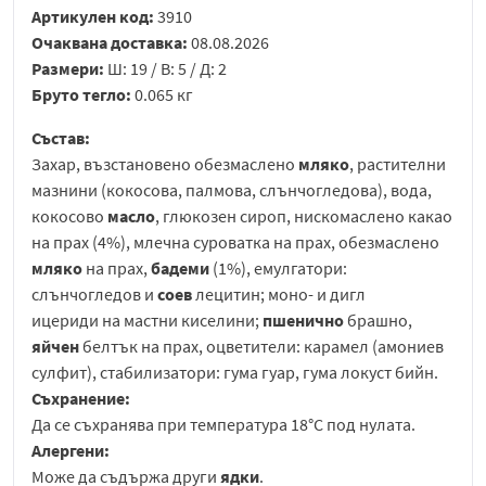
Артикулен код:
3910
Очаквана доставка:
08.08.2026
Размери:
Ш: 19 / В: 5 / Д: 2
Бруто тегло:
0.065 кг
Състав:
Захар, възстановено обезмаслено
мляко
, растителни
мазнини (кокосова, палмова, слънчогледова), вода,
кокосово
масло
, глюкозен сироп, нискомаслено какао
на прах (4%), млечна суроватка на прах, обезмаслено
мляко
на прах,
бадеми
(1%), емулгатори:
слънчогледов и
соев
лецитин; моно- и дигл
ицериди на мастни киселини;
пшенично
брашно,
яйчен
белтък на прах, оцветители: карамел (амониев
сулфит), стабилизатори: гума гуар, гума локуст бийн.
Съхранение:
Да се съхранява при температура 18°C под нулата.
Алергени:
Може да съдържа други
ядки
.