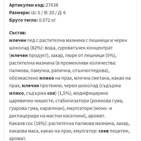
Артикулен код:
27638
Размери:
Ш: 6 / В: 20 / Д: 6
Бруто тегло:
0.072 кг
Състав:
млечен
лед с растителна мазнина с лешници и черен
шоколад (82%): вода, суроватъчен концентрат
(
млечен
продукт), захар, пюре от лешници (5%),
растителна мазнина (в променливи количества:
палмова, памучна, рапична, слънчогледова),
обезмаслено
мляко
на прах, млечна сметана, какао на
прах,
млечни
протеини, черен шоколад (съдържа
мляко
, съдържа
соя
) (1,5%), модифицирано
царевично нишесте, стабилизатори (рожкова гума,
гуарова гума, карагенан), емулгатори (моно- и
диглицериди на мастни киселини), аромат.
Какаов сос (18%): растителна палмова мазнина, захар,
какаова маса, какао на прах, емулгатор:
соев
лецитин,
аромат.