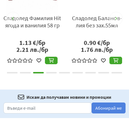
н
Сладолед Фамилия Hit
Сладолед Баланс в-
ягода и ванилия 58 гр
лия без зах.55мл
1.13
€/бр
0.90
€/бр
2.21
лв./бр
1.76
лв./бр
Искам да получавам новини и промоции
Абонирай ме