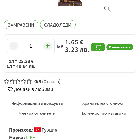
ЗАМРАЗЕНИ
СЛАДОЛЕДИ
1.65
€
БР
В наличност
3.23
лв.
1л =
25.38
€
1л =
49.64
лв.
0/5
(0 гласа)
Добави в любими
Информация за продукта
Хранителна стойност
Мнения от клиенти
Наличност по магазини
Произход:
Турция
Марка:
LIKE