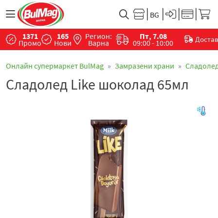
1371
165
Регион:
Пт, 7.08
Доста
Промо
Нови
Варна
09:00 - 10:00
Онлайн супермаркет BulMag
Замразени храни
Сладоле
Сладолед Like шоколад 65мл