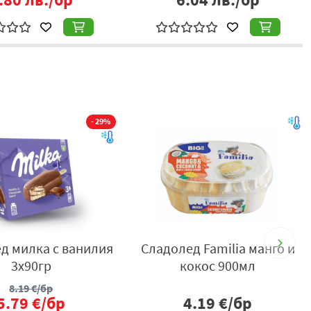
- 29%
д милка с ванилия
Сладолед Familia манго и
П
3х90гр
кокос 900мл
8.19
€/бр
5.79
€/бр
4.19
€/бр