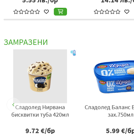
ЗАМРАЗЕНИ
Сладолед Нирвана
Сладолед Баланс В
бисквитки туба 420мл
зах.750мл
9.72
€/бр
5.99
€/б