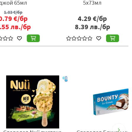
джой 65мл
5x73мл
1.03
€/бр
0.79
€/бр
4.29
€/бр
.55
лв./бр
8.39
лв./бр