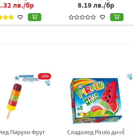
1.32
лв./бр
8.19
лв./бр
- 23%
лед Пируло Фрут
Сладолед Pirulo диня