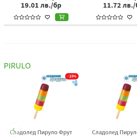
19.01
лв./бр
11.72
лв./
PIRULO
%
- 23%
р
Сладолед Пируло Фрут
Сладолед Пирул