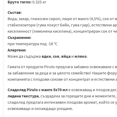
Бруто тегло:
0.325 кг
Състав:
Вода, захар, глюкозен сироп, пюре от манго (4,5%), сок от
стабилизатори (гума локуст бийн, гума гуар), естествени а
киселинност (лимонена киселина), концентриран сок от ч
Съхранение:
при температура под -18 °C
Алергени:
Може да съдържа
ядки
,
соя
,
яйца
и
мляко
.
Гамата от продукти Pirulo предлага забавно освежаване с
за забавления за деца и за цялото семейство! Нашите фор
компанията с плодови сокове от концентрат и естествени 
Сладолед Pirulo с манго 5x70 мл
е освежаващ и плодов дес
ледена текстура
, създадена за горещите дни и моментите,
сладолед предлага интензивен плодови аромат, който се 
освежаващо и охлаждащо усещане.