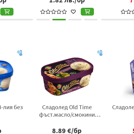
-лия без
Сладолед Old Time
Сладоле
фъст.масло/смокини
750мл
р
8.89
€/бр