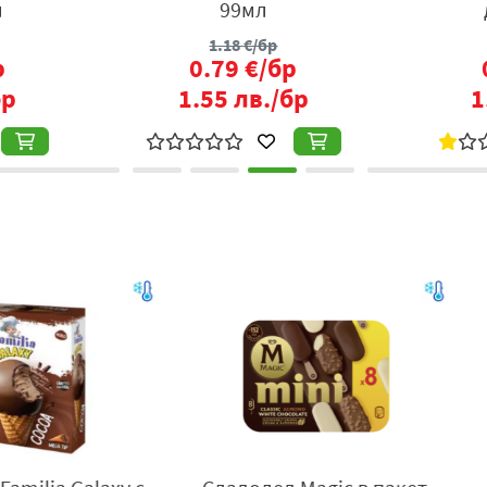
л
99мл
1.18
€/бр
р
0.79
€/бр
бр
1.55
лв./бр
1