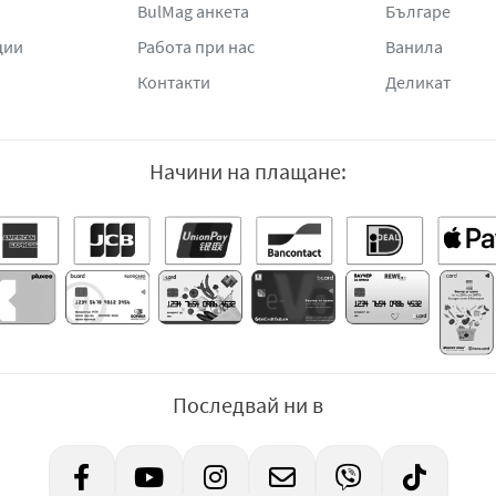
BulMag анкета
Българе
ции
Работа при нас
Ванила
Контакти
Деликат
Начини на плащане:
Последвай ни в