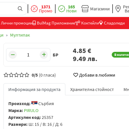
1371
165
Ре
Магазини
Промо
Нови
В
Лични промоции
BulMag Приложение
Коктейли
Сладоледи
ди
Мултипак
4.85
€
БР
В наличн
9.49
лв.
0/5
(0 гласа)
Добави в любими
Информация за продукта
Хранителна стойност
Мн
Произход:
Сърбия
Марка:
PIRULO
Артикулен код:
25357
Размери:
Ш: 15 / В: 16 / Д: 6