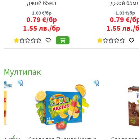
джой 65мл
джой 65м
1.03
€/бр
1.03
€/бр
0.79
€/бр
0.79
€/б
1.55
лв./бр
1.55
лв./
Мултипак