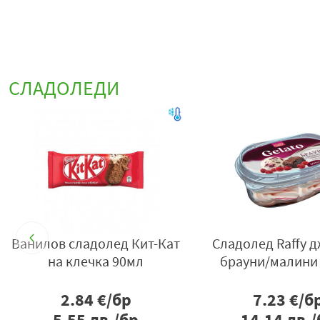
СЛАДОЛЕДИ
ro
Ванилов сладолед Кит-Кат
Сладолед Raffy 
на клечка 90мл
брауни/малини
2.84
€/бр
7.23
€/б
5.55
лв./бр
14.14
лв./