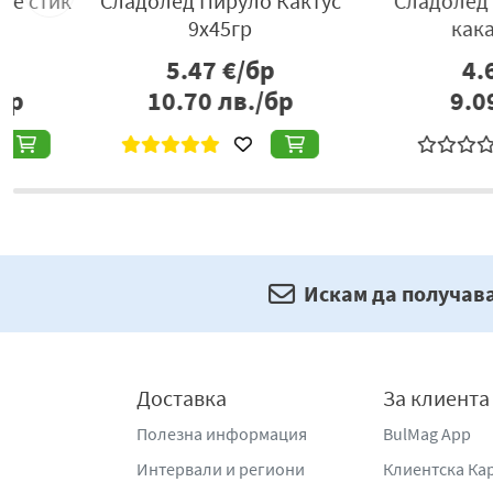
Сладолед Пируло Кактус
Сладолед Familia 
9х45гр
какао 4х58
5.47
€/бр
4.65
€/б
10.70
лв./бр
9.09
лв./
Искам да получав
Доставка
За клиента
Полезна информация
BulMag App
Интервали и региони
Клиентска Ка