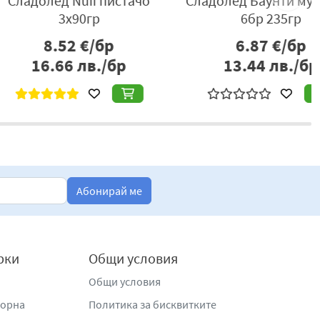
лед Nuii пистачо
Сладолед Баунти мултипак
3х90гр
6бр 235гр
8.52
€/бр
6.87
€/бр
6.66
лв./бр
13.44
лв./бр
Абонирай ме
рки
Общи условия
Общи условия
жорна
Политика за бисквитките