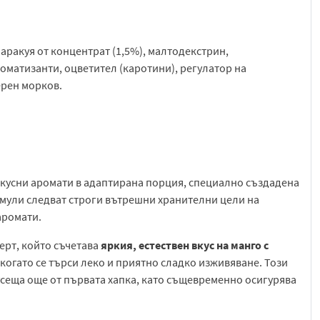
 маракуя от концентрат (1,5%), малтодекстрин,
роматизанти, оцветител (каротини), регулатор на
ерен морков.
 вкусни аромати в адаптирана порция, специално създадена
умули следват строги вътрешни хранителни цели на
аромати.
ерт, който съчетава
яркия, естествен вкус на манго с
 когато се търси леко и приятно сладко изживяване. Този
усеща още от първата хапка, като същевременно осигурява