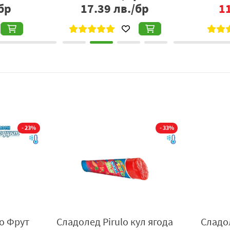
бр
17.39
лв./бр
1
- 23%
- 33%
о Фрут
Сладолед Pirulo кул ягода
Сладо