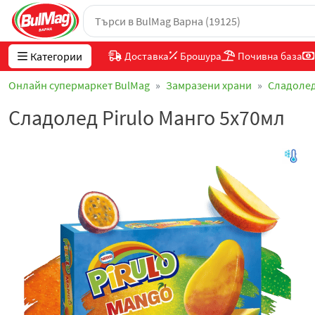
Категории
Доставка
Брошура
Почивна база
Онлайн супермаркет BulMag
Замразени храни
Сладоле
Сладолед Pirulo Манго 5х70мл