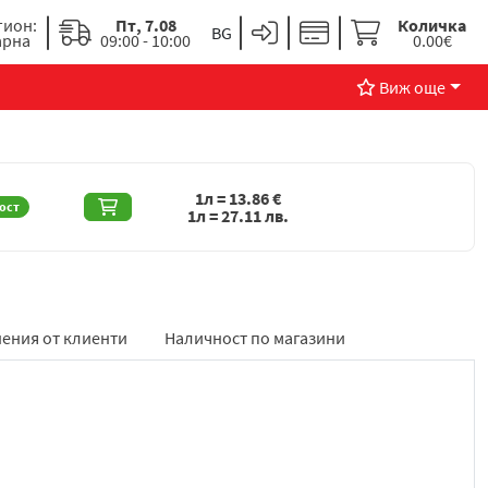
гион:
Пт, 7.08
Количка
арна
09:00 - 10:00
0.00€
Виж още
1л =
13.86
€
ост
1л =
27.11
лв.
ения от клиенти
Наличност по магазини