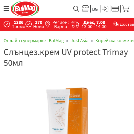
1386
170
Регион:
Днес, 7.08
Доста
Промо
Нови
Варна
13:00 - 14:00
Онлайн супермаркет BulMag
Just Asia
Корейска козмети
Слънцез.крем UV protect Trimay
50мл