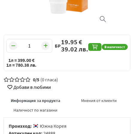
19.95
€
БР
В наличност
39.02
лв.
1л =
399.00
€
1л =
780.38
лв.
0/5
(0 гласа)
Добави в любими
Информация за продукта
Мнения от клиенти
Наличност по магазини
Произход:
Южна Корея
Артикулен код:
24888