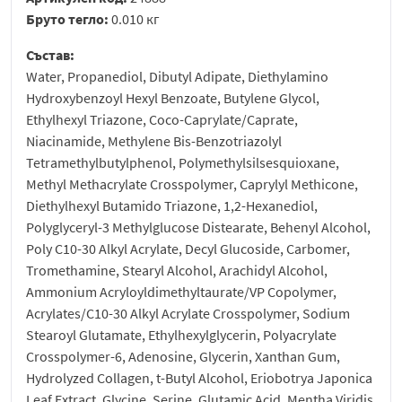
Бруто тегло:
0.010 кг
Състав:
Water, Propanediol, Dibutyl Adipate, Diethylamino
Hydroxybenzoyl Hexyl Benzoate, Butylene Glycol,
Ethylhexyl Triazone, Coco-Caprylate/Caprate,
Niacinamide, Methylene Bis-Benzotriazolyl
Tetramethylbutylphenol, Polymethylsilsesquioxane,
Methyl Methacrylate Crosspolymer, Caprylyl Methicone,
Diethylhexyl Butamido Triazone, 1,2-Hexanediol,
Polyglyceryl-3 Methylglucose Distearate, Behenyl Alcohol,
Poly C10-30 Alkyl Acrylate, Decyl Glucoside, Carbomer,
Tromethamine, Stearyl Alcohol, Arachidyl Alcohol,
Ammonium Acryloyldimethyltaurate/VP Copolymer,
Acrylates/C10-30 Alkyl Acrylate Crosspolymer, Sodium
Stearoyl Glutamate, Ethylhexylglycerin, Polyacrylate
Crosspolymer-6, Adenosine, Glycerin, Xanthan Gum,
Hydrolyzed Collagen, t-Butyl Alcohol, Eriobotrya Japonica
Leaf Extract, Glycine, Serine, Glutamic Acid, Mentha Viridis