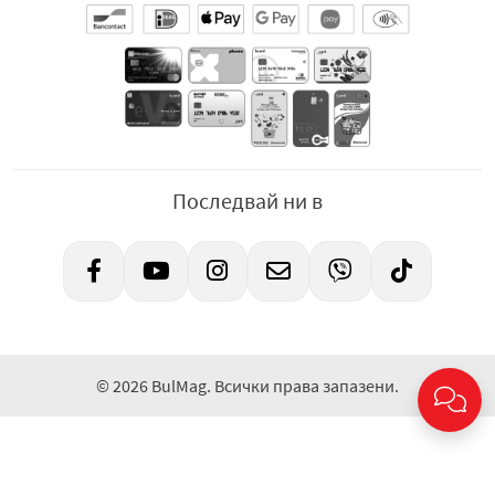
Екстрактът от ардизия
помага за почистването на
кожата, изсветлява пигментацията и облекчава
раздразненията, има мощен регенериращ ефект,
възстановява увредената кожа, предотвратява
нейното стареене и изглажда бръчките.
Синтетичният пептид Syn-Ake
е аналог на змийската
отрова на храмовата усойница. Пептидът е
Последвай ни в
предназначен за отпускане на лицевите мускули и
борба с мимическите бръчки. Експериментално е
доказано, че Syn-Ake блокира нервните импулси,
обездвижва мускулните контракции на лицето с 82%
за 2 часа, тоест мускулната тъкан не се свива, а остава в
покой, мускулите на лицето се отпускат, което
изглажда мимическите бръчки и предотвратява
© 2026 BulMag. Всички права запазени.
появата на нови.
Аденозинът
е мощна съставка против стареене. Стяга
кожата, засилва производството на колаген, помага за
намаляване на броя на бръчките и забавя процеса на