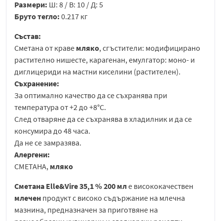
Размери:
Ш: 8 / В: 10 / Д: 5
Бруто тегло:
0.217 кг
Състав:
Сметана от краве
мляко
, сгъстители: модифицирано
растително нишесте, карагенан, емулгатор: моно- и
диглицериди на мастни киселини (растителен).
Съхранение:
За оптимално качество да се съхранява при
температура от +2 до +8°C.
След отваряне да се съхранява в хладилник и да се
консумира до 48 часа.
Да не се замразява.
Алергени:
СМЕТАНА,
мляко
Сметана Elle&Vire 35,1 % 200 мл
е висококачествен
млечен
продукт с високо съдържание на млечна
мазнина, предназначен за приготвяне на