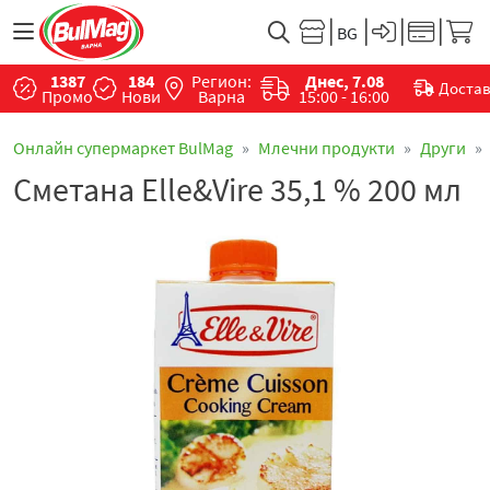
1387
184
Регион:
Днес, 7.08
Доста
Промо
Нови
Варна
15:00 - 16:00
Онлайн супермаркет BulMag
Млечни продукти
Други
Сметана Elle&Vire 35,1 % 200 мл