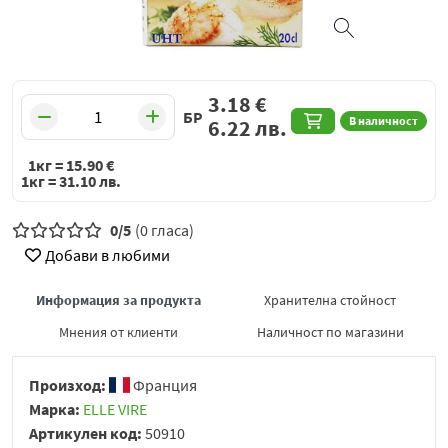
3.18
€
БР
В наличност
6.22
лв.
1кг =
15.90
€
1кг =
31.10
лв.
0/5
(0 гласа)
Добави в любими
Информация за продукта
Хранителна стойност
Мнения от клиенти
Наличност по магазини
Произход:
Франция
Марка:
ELLE VIRE
Артикулен код:
50910