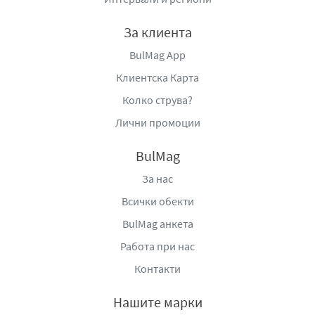
За клиента
BulMag App
Клиентска Карта
Колко струва?
Лични промоции
BulMag
За нас
Всички обекти
BulMag анкета
Работа при нас
Контакти
Нашите марки