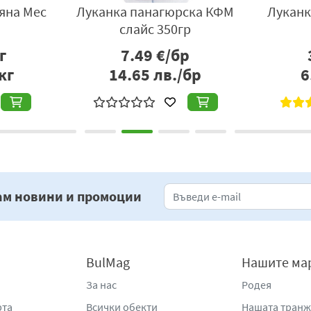
190 гр
Добруджанска луканка
Лука
Орехите, гастро
тра
р
24.62
€/кг
бр
48.15
лв./кг
6
ам новини и промоции
BulMag
Нашите ма
За нас
Родея
рта
Всички обекти
Нашата тран