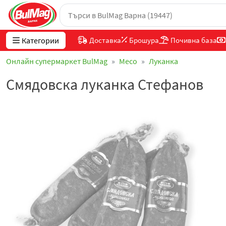
Категории
Доставка
Брошура
Почивна база
Онлайн супермаркет BulMag
Месo
Луканка
Смядовска луканка Стефанов