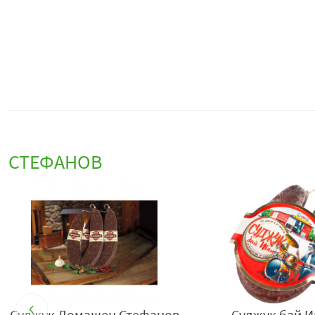
СТЕФАНОВ
Суджук Домашен Стефанов
Суджук бай И