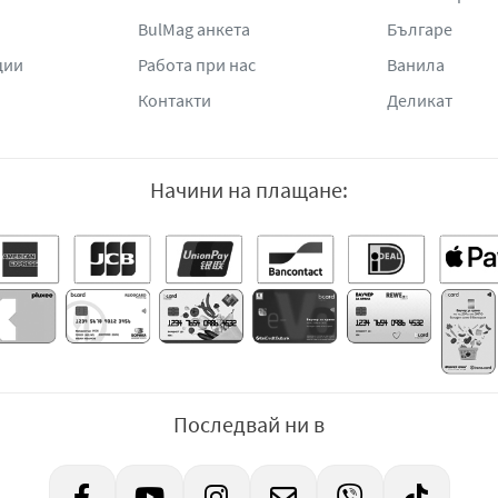
BulMag анкета
Българе
ции
Работа при нас
Ванила
Контакти
Деликат
Начини на плащане:
Последвай ни в