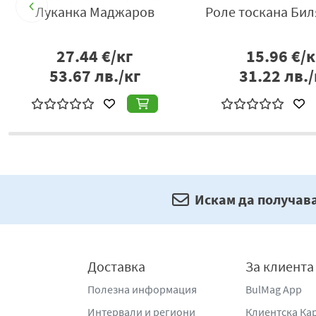
Добруджанска луканка
Луканка Родея 
Орехите 180гр
5.88
€/бр
2.16
€/б
11.50
лв./бр
4.22
лв./
Искам да получав
Доставка
За клиента
Полезна информация
BulMag App
Интервали и региони
Клиентска Ка