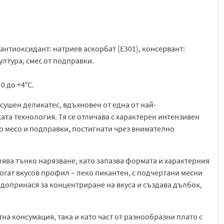
 антиоксидант: натриев аскорбат (Е301), консервант:
ултура, смес от подправки.
0 до +4°C.
сушен деликатес, вдъхновен от една от най-
та технология. Тя се отличава с характерен интензивен
ло месо и подправки, постигнати чрез внимателно
лява тънко нарязване, като запазва формата и характерния
огат вкусов профил – леко пикантен, с подчертани месни
допринася за концентриране на вкуса и създава дълбок,
на консумация, така и като част от разнообразни плато с