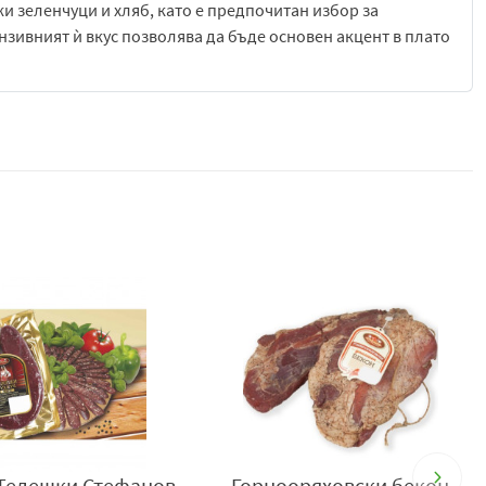
жи зеленчуци и хляб, като е предпочитан избор за
зивният ѝ вкус позволява да бъде основен акцент в плато
ейния характер. Той позволява на вкусовете да се развият
тура и типичният за смядовския стил аромат. Това прави
арски месни деликатеси.
т ежедневна консумация до специални събирания, където
е лесна за съхранение и удобна за сервиране, което я прави
ан пикантен вкус,
Смядовска луканка на „Стефанов“
то се вписва отлично в традиционната българска кухня.
ова Кория, обл. В. Търново, общ. В. Търново,
Местността
84422122, +359 878678478, +359 878886903, e-mail:
Телешки Стефанов
Горнооряховски бекон