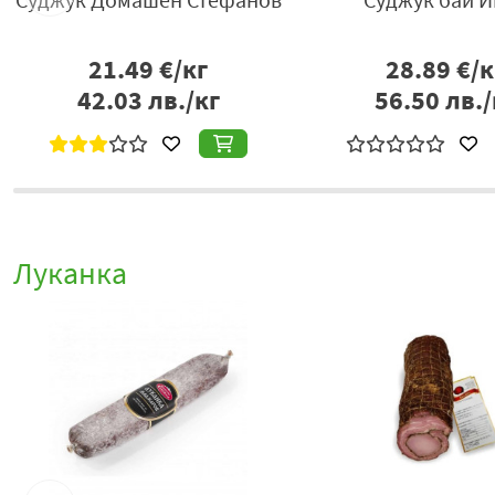
в
21.49
€/кг
28.89
€/к
42.03
лв./кг
56.50
лв./
Луканка