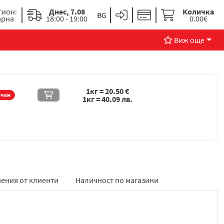
гион:
Днес, 7.08
Количка
арна
18:00 - 19:00
0.00€
Виж още
1кг =
20.50
€
ичен
1кг =
40.09
лв.
ения от клиенти
Наличност по магазини