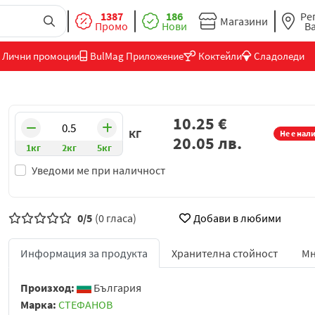
1387
186
Ре
Магазини
Промо
Нови
В
Лични промоции
BulMag Приложение
Коктейли
Сладоледи
10.25
€
КГ
Не е нал
20.05
лв.
1кг
2кг
5кг
Уведоми ме при наличност
0/5
(0 гласа)
Добави в любими
Информация за продукта
Хранителна стойност
Мн
Произход:
България
Марка:
СТЕФАНОВ