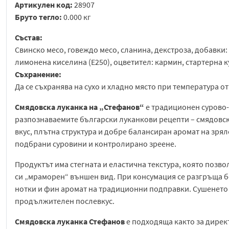
Артикулен код:
28907
Бруто тегло:
0.000 кг
Състав:
Свинско месо, говеждо месо, сланина, декстроза, добавки:
лимонена киселина (Е250), оцветител: кармин, стартерна к
Съхранение:
Да се съхранява на сухо и хладно място при температура от 
Смядовска луканка на „Стефанов“
е традиционен сурово-
разпознаваемите български луканкови рецепти – смядовска
вкус, плътна структура и добре балансиран аромат на зря
подбрани суровини и контролирано зреене.
Продуктът има стегната и еластична текстура, която позво
си „мраморен“ външен вид. При консумация се разгръща б
нотки и фин аромат на традиционни подправки. Сушенето 
продължителен послевкус.
Смядовска луканка Стефанов
е подходяща както за директ