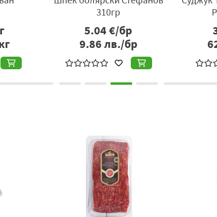
310гр
Р
г
5.04
€/бр
кг
9.86
лв./бр
6
НАША ТРАН