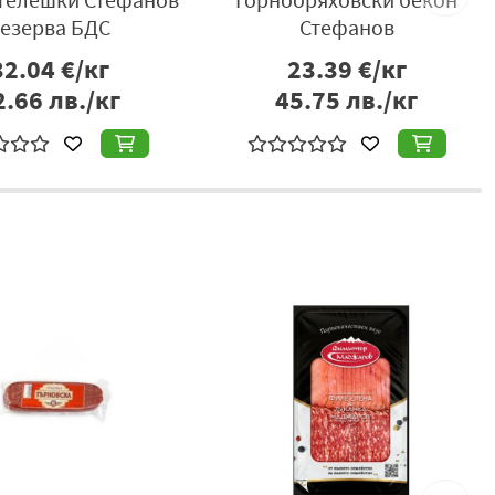
езерва БДС
Стефанов
32.04
€/кг
23.39
€/кг
2.66
лв./кг
45.75
лв./кг
ЖОРНА
НОВ