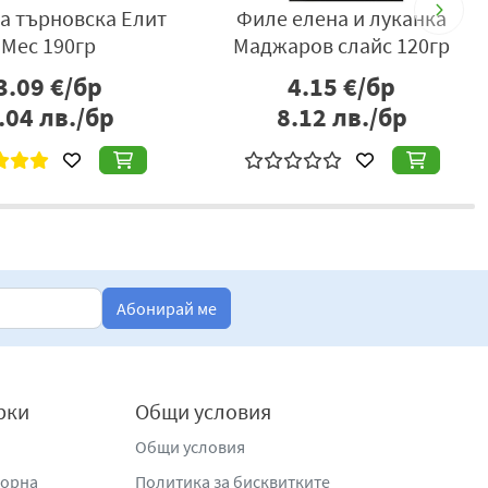
нка смес Наша
Луканка Кен класика 200гр
нжорна 170гр
3.36
€/бр
3.65
€/бр
.57
лв./бр
7.14
лв./бр
Абонирай ме
рки
Общи условия
Общи условия
жорна
Политика за бисквитките