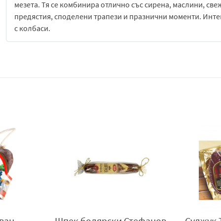
мезета. Тя се комбинира отлично със сирена, маслини, све
предястия, споделени трапези и празнични моменти. Интен
с колбаси.
Процесът на зреене и сушене е ключов за формирането на н
постепенно, като същевременно се запазва стабилна струк
продукта ценен избор за любителите на традиционни бълг
Смядовската луканка е подходяща за различни поводи – о
се търси автентичен вкус и класическо българско мезе. Тя 
практичен избор за домакинството.
Със своя наситен аромат, характерна структура и балансир
предлага завършено и автентично вкусово изживяване, кое
Производител
: „Стефанов-Иван Стефанов-04“ ЕООД, с. Цер
Драката
, телефони: +359 878153067 ,+359 878153072, +359 8
stefanov2004@abv.bg
,
www.stefanoveood.bg
.
ван
Шпек болярски Стефанов
Суджук 