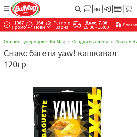
1387
184
Регион:
Днес, 7.08
Доста
Промо
Нови
Варна
15:00 - 16:00
Онлайн супермаркет BulMag
Сладки и солени
Снакс и Ч
Снакс багети yaw! кашкавал
120гр