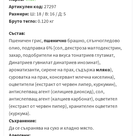
Артикулен код:
27297
Размери:
Ш: 18 / В: 16 / Д: 5
Бруто тегло:
0.120 кг
Състав:
Пшеничен грис,
пшенично
брашно, слънчогледово
олио, подправка 6% [сол, декстроза малтодекстрин,
захар, подобрители на вкуса тонатриев глутамат,
Динатриев гувнилат динатриев инозинат),
ароматизанти, сирене на прах, съдържа
мляко
),
суроватка на прах, консервант млечна киселина),
оцветители (екстракт от червен липер, куркумин),
антислепващ агент (силициев диоксид), сол,
антислепващ агент (калциев карбонат), оцветител
(екстракт от червен пипер), хранителен оцветител
(куркума).
Съхранение:
Да се съхранява на сухо и хладно място.
Алергени: