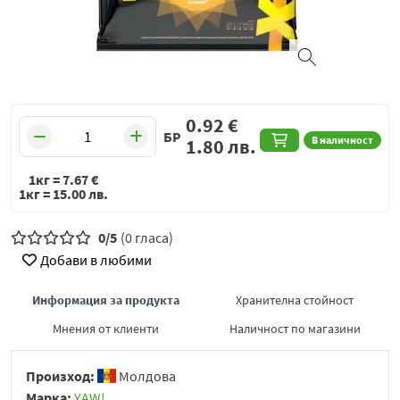
0.92
€
БР
В наличност
1.80
лв.
1кг =
7.67
€
1кг =
15.00
лв.
0/5
(0 гласа)
Добави в любими
Информация за продукта
Хранителна стойност
Мнения от клиенти
Наличност по магазини
Произход:
Молдова
Марка:
YAW!