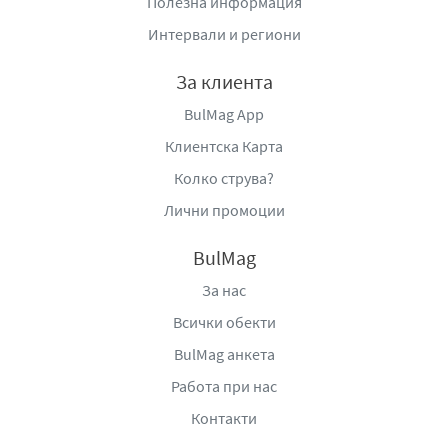
Полезна информация
✅Вместо пържене, продуктът е изпечен, което
Интервали и региони
придава по-лека и суха хрупкавост и по-малко мазно
усещане в послевкуса в сравнение с класическите
За клиента
чипсове.
BulMag App
✅печени хлебни парчета от багетен тип
✅наситен, солено-сирен вкус (cheese flavor seasoning)
Клиентска Карта
Колко струва?
✅изразена хрупкавост
Лични промоции
✅NON-GMO съставки
✅подходящи за директна консумация, без подготовка
BulMag
За нас
Всички обекти
BulMag анкета
Работа при нас
Контакти