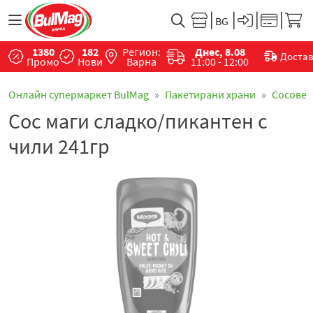
1380
182
Регион:
Днес, 8.08
Доста
Промо
Нови
Варна
11:00 - 12:00
Онлайн супермаркет BulMag
Пакетирани храни
Сосове
Сос маги сладко/пикантен с
чили 241гр