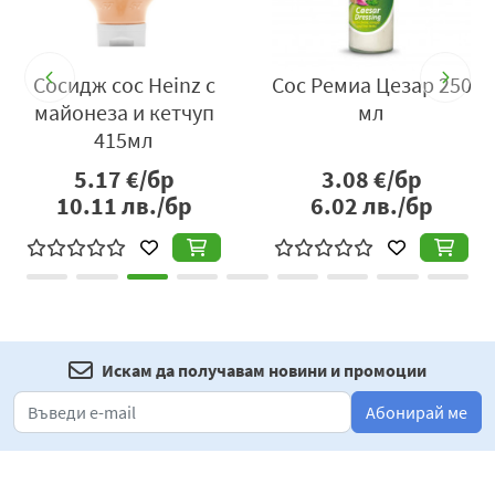
р
Сосидж сос Heinz с
Сос Ремиа Цезар 250
майонеза и кетчуп
мл
415мл
5.17
€/бр
3.08
€/бр
10.11
лв./бр
6.02
лв./бр
Искам да получавам новини и промоции
Абонирай ме