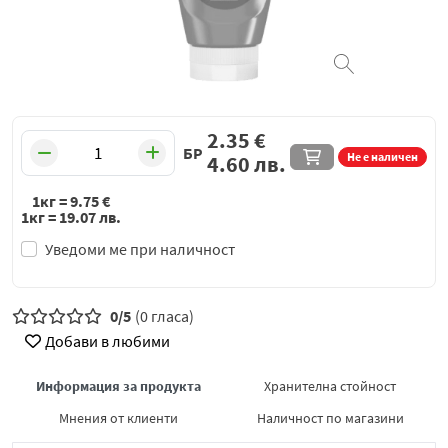
2.35
€
БР
Не е наличен
4.60
лв.
1кг =
9.75
€
1кг =
19.07
лв.
Уведоми ме при наличност
0/5
(0 гласа)
Добави в любими
Информация за продукта
Хранителна стойност
Мнения от клиенти
Наличност по магазини