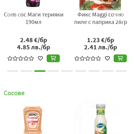
лек карамелизиран ефект при термична обработка.
Соев сос Маги терияки
Фикс Maggi сочно
Благодарение на гладката си текстура, Maggi сладко-
190мл
пиле с паприка 28гр
пикантният сос с чили се разпределя равномерно
върху храната, като подчертава вкуса на основните
съставки, без да ги прикрива. Това го прави подходящ
2.48
€/бр
1.23
€/бр
както за домашна кухня, така и за по-експериментални
4.85
лв./бр
2.41
лв./бр
рецепти, вдъхновени от азиатската гастрономия.
Съчетавайки сладост, пикантност и леко екзотичен
характер, този сос е практично и вдъхновяващо
допълнение към всяка кухня, което позволява лесно
да се придаде професионален и балансиран вкус на
разнообразни ястия.
Сосове
Дистрибутор
: „Нестле България“ АД, гр. София 1360,
България, бул. „Европа“ 128, тел.: 080016666
(безплатен от цялата страна), e-
mail:
Nestle.Bulgaria@bg.nestle.com
;
www.nestle.bg
;
www.maggi.bg
.