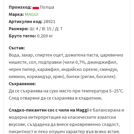
Произход:
Полша
Марка:
MAGGI
Артикулен код:
28921
Размери:
Ш: 4 / В: 15 / Д: 7
Бруто тегло:
0.269 кг
Състав:
Вода, захар, спиртен оцет, доматена паста, царевично
нишесте, сол, подправки (чили 0,7%, джинджифил,
черен пипер, карамфил, индийско орехче, сминдух,
кимион, кориандър, хрян), билки (риган, босилек).
Съхранение:
Да се съхранява на сухо място при температура 5–25°C.
След отваряне да се съхранява в хладилник.
Сладко-пикантен сос с чили на Maggi
е балансирана и
модерна интерпретация на класическите азиатски
вкусове, създадена да внесе едновременно сладост,
пикантност и леко опушен характер във всяко ястие.