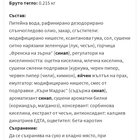
Бруто тегло:
0.215 кг
Състав:
Питейна вода, рафинирано дезодорирано
слънчогледово олио, захар, сгъстители:
модифицирано нишесте, ксантанова гума, сол, сушени
ситно нарязани зеленчуци (лук, чесън), горчица
„Френска на зърна“ (
синап
), регулатори на
киселинността: оцетна киселина, млечна киселина,
сушени смлени подправки (куркума, черен пипер,
червен пипер (чили), кимион),
яйчен
жълтък на прах,
емулгатор: модифицирано нишесте, смес от
подправки „Къри Мадрас“ (съдържа
синап
),
ароматизант
синап
, сушени ароматни билки
(кориандър, магданоз), консервант: сорбинова
киселина, екстракт от чесън, антиоксидант: калциев
динатриев ЕДТА, оцветител: бета-каротин
Съхранение:
Да се съхранява на сухо и хладно място, при