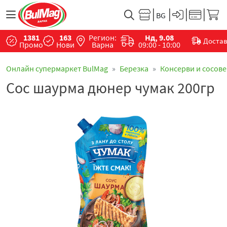
1381
163
Регион:
Нд, 9.08
Доста
Промо
Нови
Варна
09:00 - 10:00
Онлайн супермаркет BulMag
Березка
Консерви и сосове
Сос шаурма дюнер чумак 200гр