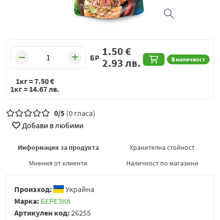
1.50
€
БР
В наличност
2.93
лв.
1кг =
7.50
€
1кг =
14.67
лв.
0/5
(0 гласа)
Добави в любими
Информация за продукта
Хранителна стойност
Мнения от клиенти
Наличност по магазини
Произход:
Украйна
Марка:
БЕРЕЗКА
Артикулен код:
26255