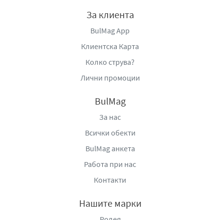
За клиента
BulMag App
Клиентска Карта
Колко струва?
Лични промоции
BulMag
За нас
Всички обекти
BulMag анкета
Работа при нас
Контакти
Нашите марки
Родея