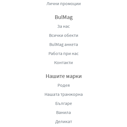
Лични промоции
BulMag
За нас
Всички обекти
BulMag анкета
Работа при нас
Контакти
Нашите марки
Родея
Нашата транжорна
Българе
Ванила
Деликат