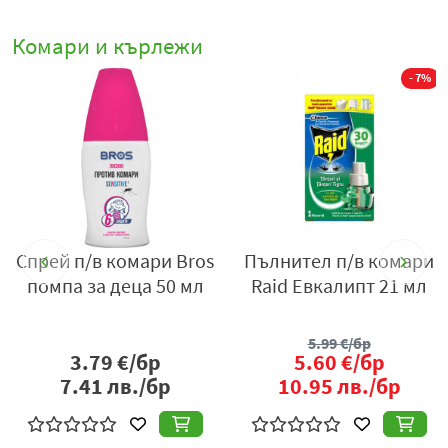
Комари и кърлежи
- 7%
Спрей п/в комари Bros
Пълнител п/в комари
помпа за деца 50 мл
Raid Евкалипт 21 мл
о
5.99
€/бр
3.79
€/бр
5.60
€/бр
7.41
лв./бр
10.95
лв./бр