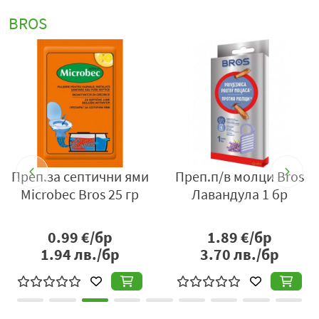
BROS
os
Преп.за септични ями
Преп.п/в молци Bros
Microbec Bros 25 гр
Лавандула 1 бр
0.99
€/бр
1.89
€/бр
1.94
лв./бр
3.70
лв./бр