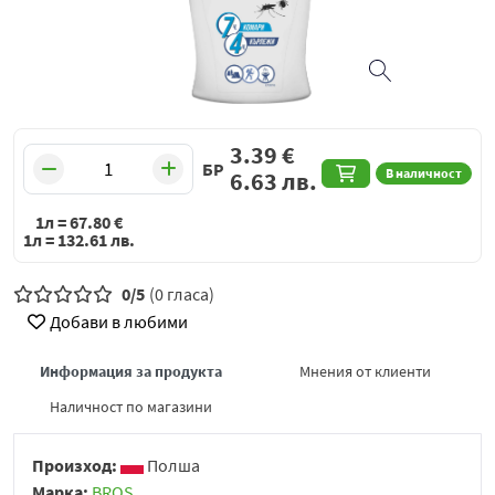
3.39
€
БР
В наличност
6.63
лв.
1л =
67.80
€
1л =
132.61
лв.
0/5
(0 гласа)
Добави в любими
Информация за продукта
Мнения от клиенти
Наличност по магазини
Произход:
Полша
Марка:
BROS