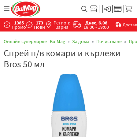
1385
173
Регион:
Днес, 6.08
Доста
Промо
Нови
Варна
18:00 - 19:00
Онлайн супермаркет BulMag
За дома
Почистване
Про
Спрей п/в комари и кърлежи
Bros 50 мл