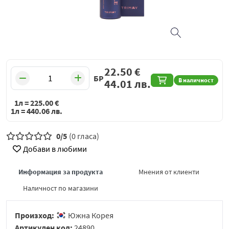
22.50
€
БР
В наличност
44.01
лв.
1л =
225.00
€
1л =
440.06
лв.
0/5
(0 гласа)
Добави в любими
Информация за продукта
Мнения от клиенти
Наличност по магазини
Произход:
Южна Корея
Артикулен код:
24890