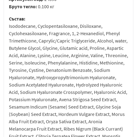
Бруто тегло:
0.100 кг
Състав:
Isododecane, Cyclopentasiloxane, Disiloxane,
Cyclohexasiloxane, Fragrance, 1, 2-Hexanediol, Phenyl
Trimethicone, Caprylic/Capric Triglyceride, Alcohol, water,
Butylene Glycol, Glycine, Glutamic acid, Proline, Aspartic
Acid, Alanine, Lysine, Leucine, Arginine, Valine, Threonine,
Serine, Isoleucine, Phenylalanine, Histidine, Methionine,
Tyrosine, Cystine, Denatonium Benzoate, Sodium
Hyaluronate, Hydroxypropyltrimonium Hyaluronate,
Sodium Acetylated Hyaluronate, Hydrolyzed Hyaluronic
Acid, Sodium Hyaluronate Crosspolymer, Hyaluronic Acid,
Potassium Hyaluronate, Avena Strigosa Seed Extract,
Sesamum Indicum (Sesame) Seed Extract, Glycine Soja
(Soybean) Seed Extract, Hordeum Vulgare Extract, Morus
Alba Fruit Extract, Oryza Sativa Extract, Aronia
Melanocarpa Fruit Extract, Ribes Nigrum (Black Currant)
Fruit Extract, Clitoria Ternatea Flower Extract, Myosotis