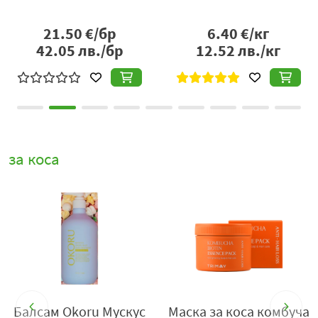
натурални екстракти прави продукта максимално
ефективен за трансформиране на косата и
21.50
€/бр
6.40
€/кг
поддържане на нейното здраве и красота.
42.05
лв./бр
12.52
лв./кг
Спреят идеално хидратира косата, подхранва я,
възстановява увредените зони, като я прави гладка и
копринена, връща здравословен блясък и гладкост.
Продуктът предотвратява сухота и чупливост, създава
защитна обвивка на повърхността на кутикулата,
за коса
която я предпазва от увреждане и запазва нейната
цялост, предотвратявайки вредните ефекти от
топлинна обработка, температурни промени и други
външни фактори.
Спрей серумът има лека текстура, бързо се абсорбира
и не утежнява косата. Придава елегантен и
чувствен
плодово-флорален аромат:
връхни нотки – бергамот,
лайм, мандарина, портокал; средни нотки – роза,
иланг-иланг, кокос, жасмин; базови нотки – смокиня,
Балсам Okoru Мускус
Маска за коса комбуча