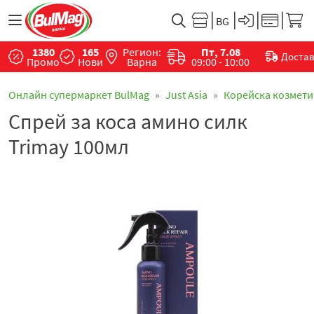
1380
165
Регион:
Пт, 7.08
Доста
Промо
Нови
Варна
09:00 - 10:00
Онлайн супермаркет BulMag
Just Asia
Корейска козмети
Спрей за коса амино силк
Trimay 100мл