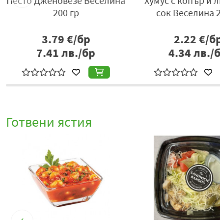
Песто Дженовезе Веселина
Хумус с копър и 
р
200 гр
сок Веселина 
3.79
€/бр
2.22
€/б
7.41
лв./бр
4.34
лв./
Готвени ястия