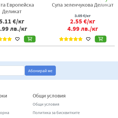
ата Европейска
Супа зеленчукова Деликат
С
Деликат
3.05
€/кг
5.11
€/кг
2.55
€/кг
.99
лв./кг
4.99
лв./кг
Абонирай ме
рки
Общи условия
Общи условия
жорна
Политика за бисквитките