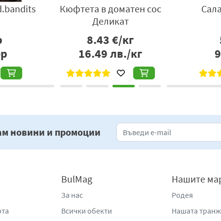
.bandits
Кюфтета в доматен сос
Сал
Деликат
р
8.43
€/кг
бр
16.49
лв./кг
9
ам новини и промоции
BulMag
Нашите ма
За нас
Родея
рта
Всички обекти
Нашата тран