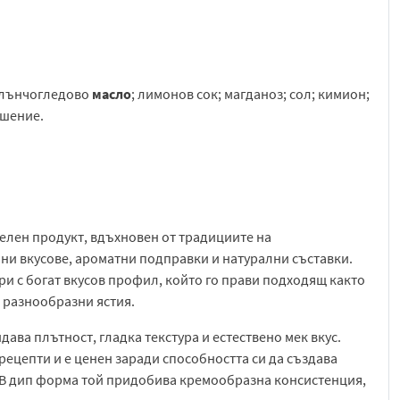
 слънчогледово
масло
; лимонов сок; магданоз; сол; кимион;
ошение.
телен продукт, вдъхновен от традициите на
ни вкусове, ароматни подправки и натурални съставки.
ри с богат вкусов профил, който го прави подходящ както
 разнообразни ястия.
ава плътност, гладка текстура и естествено мек вкус.
ецепти и е ценен заради способността си да създава
В дип форма той придобива кремообразна консистенция,