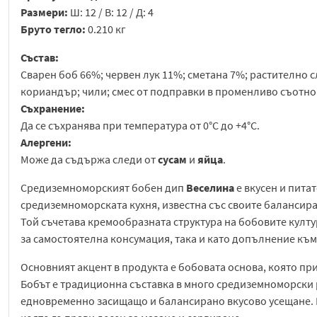
Размери:
Ш: 12 / В: 12 / Д: 4
Бруто тегло:
0.210 кг
Състав:
Сварен боб 66%; червен лук 11%; сметана 7%; растително
кориандър; чили; смес от подправки в променливо съотн
Съхранение:
Да се съхранява при температура от 0°C до +4°C.
Алергени:
Може да съдържа следи от
сусам
и
яйца
.
Средиземноморският бобен дип
Веселина
е вкусен и пита
средиземноморската кухня, известна със своите балансира
Той съчетава кремообразната структура на бобовите култу
за самостоятелна консумация, така и като допълнение към
Основният акцент в продукта е бобовата основа, която прид
Бобът е традиционна съставка в много средиземноморски р
едновременно засищащо и балансирано вкусово усещане. 