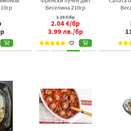
лимонов
Френски лучен дип
Салата 
210гр
Веселина 210гр
Вес
2.29
€/бр
р
2.04
€/бр
бр
3.99
лв./бр
1