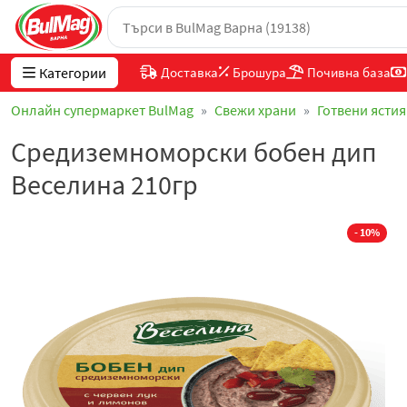
Категории
Доставка
Брошура
Почивна база
Онлайн супермаркет BulMag
Свежи храни
Готвени ястия
Средиземноморски бобен дип
Веселина 210гр
- 10%