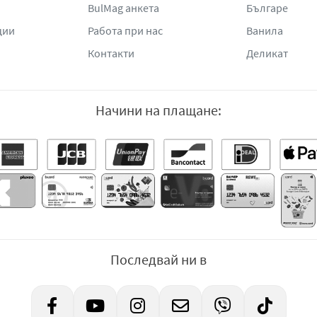
BulMag анкета
Българе
ции
Работа при нас
Ванила
Контакти
Деликат
Начини на плащане:
Последвай ни в