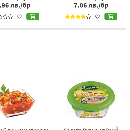
2.31
€/бр
2.04
€/бр
.52
лв./бр
3.99
лв./бр