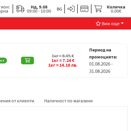
гион:
Нд, 9.08
Количка
арна
09:00 - 10:00
0.00€
Виж още
Период на
1кг =
8.05
€
промоцията:
1кг =
7.24
€
ост
01.08.2026 -
1кг =
14.16
лв.
31.08.2026
ения от клиенти
Наличност по магазини