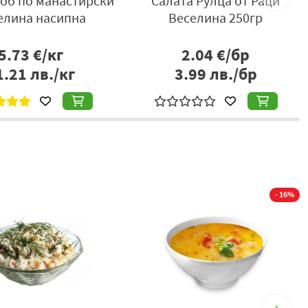
боб по манастирски
Салата Рулца от Раци
елина насипна
Веселина 250гр
5.73
€/кг
2.04
€/бр
1.21
лв./кг
3.99
лв./бр
- 16%