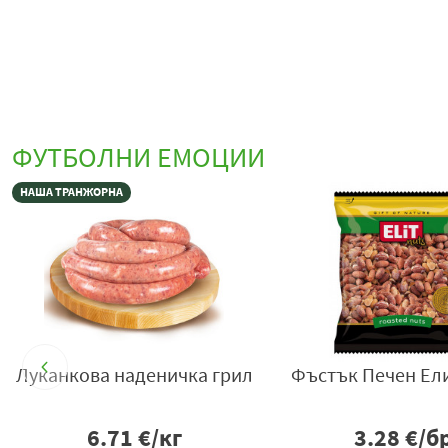
ФУТБОЛНИ ЕМОЦИИ
р
Coca Cola 2х1,5 л
Газ. Напитка Ха
л.сок & захар 