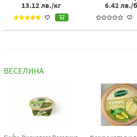
3.20
€/бр
1.70
€/б
6.26
лв./бр
3.32
лв./
ВЕСЕЛИНА