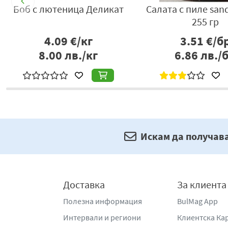
ат
Боб с лютеница Деликат
Салата с пиле sand
255 гр
4.09
€/кг
3.51
€/б
8.00
лв./кг
6.86
лв./
Искам да получав
Доставка
За клиента
Полезна информация
BulMag App
Интервали и региони
Клиентска Ка