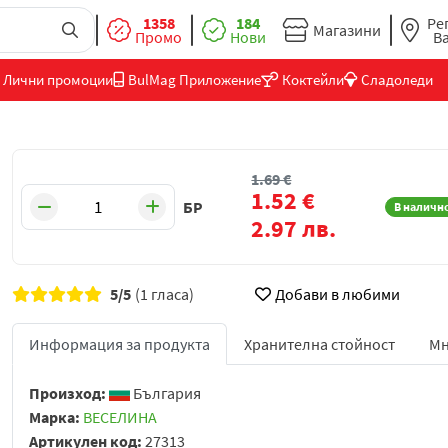
1358
184
Ре
Магазини
Промо
Нови
В
Лични промоции
BulMag Приложение
Коктейли
Сладоледи
1.69
€
1.52
€
БР
В наличн
2.97
лв.
5/5
(1 гласа)
Добави в любими
Информация за продукта
Хранителна стойност
Мн
Произход:
България
Марка:
ВЕСЕЛИНА
Артикулен код:
27313