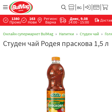
1380
163
Регион:
Днес, 9.08
Доста
Промо
Нови
Варна
14:00 - 15:00
Онлайн супермаркет BulMag
Напитки
Студен чай
Гол
Студен чай Родея праскова 1,5 л