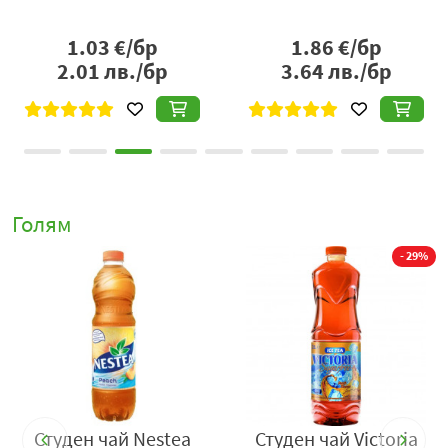
Прасковеният вкус е основен акцент в продукта и
придава усещане за сочност и лятна свежест. Той се
1.03
€/бр
1.86
€/бр
съчетава естествено с чаените нотки, като създава
2.01
лв./бр
3.64
лв./бр
леко ароматна и освежаваща напитка, подходяща за
консумация през целия ден. Това я прави особено
предпочитана в топлите сезони.
Студеният чай Родея с праскова е създаден за
директна консумация и е удобен за носене и употреба
в движение. Подходящ е за работа, училище, разходки
Голям
или пътувания, като предлага бързо и приятно
- 29%
освежаване без необходимост от приготвяне.
Текстурата на напитката е лека и гладка, което
допринася за лесно и приятно пиене. Газирани
елементи липсват или са минимални (в зависимост от
конкретната рецепта), което позволява на плодовия
вкус да се открои напълно и да бъде водещ в
цялостното усещане.
Студен чай Nestea
Студен чай Victoria