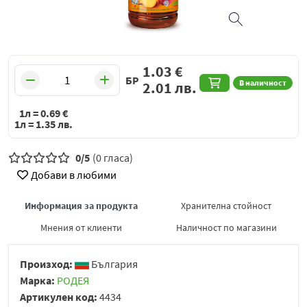
1.03
€
БР
В наличност
2.01
лв.
1л =
0.69
€
1л =
1.35
лв.
0/5
(0 гласа)
Добави в любими
Информация за продукта
Хранителна стойност
Мнения от клиенти
Наличност по магазини
Произход:
България
Марка:
РОДЕЯ
Артикулен код:
4434