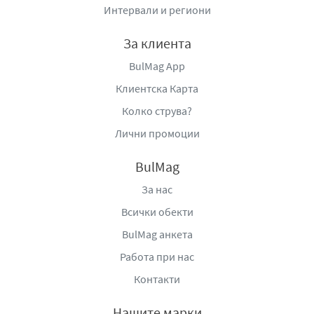
Интервали и региони
За клиента
BulMag App
Клиентска Карта
Колко струва?
Лични промоции
BulMag
За нас
Всички обекти
BulMag анкета
Работа при нас
Контакти
Нашите марки