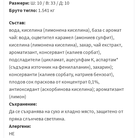
Размери:
Ш: 10 / В: 33 / Д: 10
Бруто тегло:
1.541 кг
Състав:
вода, киселина (лимонена киселина), база с аромат
чай: вода, оцветител карамел (амониев сулфит),
киселина (лимонена киселина), захар, чай екстракт,
ароматизант, консервант (калиев сорбат),
подсладители (цикламат, ацесулфам К, аспартам*
(съдържа източник на фенилаланин), захарин);
консерванти (калиев сорбату, натриев бензоат),
плодов сок праскова от концентрат 0,1%,
антиоксидант (аскорбинова киселина); ароматизант
(лимон)
Съхранение:
Да се съхранява на сухо и хладно място, защитено от
пряка слънчева светлина.
Алергени:
НЕ