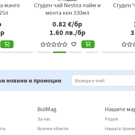
ea манго
Студен чай Nestea лайм и
Студен Ч
.25л
мента кен 330мл
р
0.82
€/бр
бр
1.60
лв./бр
3
ам новини и промоции
BulMag
Нашите ма
За нас
Родея
рта
Всички обекти
Нашата тран