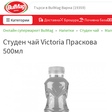
Категории
Доставка
Брошура
Почивна база
Онлайн супермаркет BulMag
Напитки
Студен чай
Мал
Студен чай Victoria Праскова
500мл