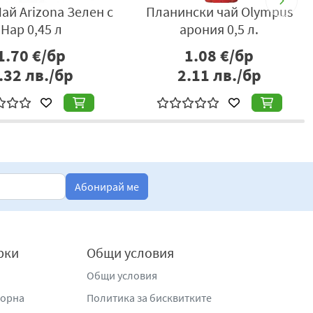
ай Arizona Зелен с
Планински чай Olympus
Нар 0,45 л
арония 0,5 л.
1.70
€/бр
1.08
€/бр
.32
лв./бр
2.11
лв./бр
Абонирай ме
рки
Общи условия
Общи условия
жорна
Политика за бисквитките