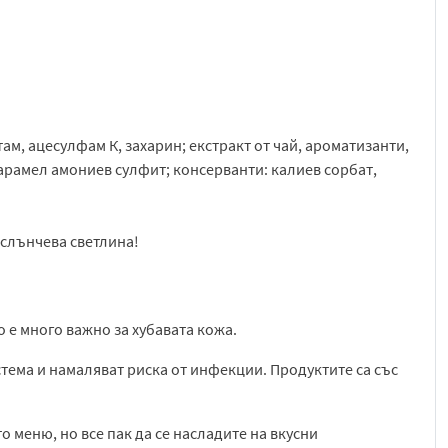
м, ацесулфам К, захарин; екстракт от чай, ароматизанти,
карамел амониев сулфит; консерванти: калиев сорбат,
 слънчева светлина!
 е много важно за хубавата кожа.
тема и намаляват риска от инфекции. Продуктите са със
то меню, но все пак да се насладите на вкусни