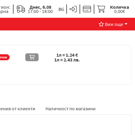
гион:
Днес, 6.08
Количка
арна
17:00 - 18:00
0.00€
Виж още
1л =
1.24
€
ичен
1л =
2.43
лв.
ения от клиенти
Наличност по магазини