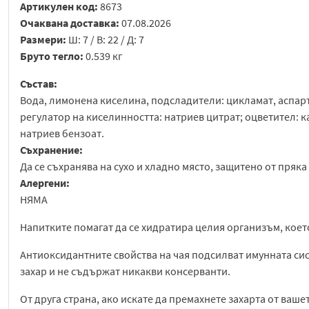
Артикулен код:
8673
Очаквана доставка:
07.08.2026
Размери:
Ш: 7 / В: 22 / Д: 7
Бруто тегло:
0.539 кг
Състав:
Вода, лимонена киселина, подсладители: цикламат, аспарта
регулатор на киселинността: натриев цитрат; оцветител: 
натриев бензоат.
Съхранение:
Да се съхранява на сухо и хладно място, защитено от пряка
Алергени:
НЯМА
Напитките помагат да се хидратира целия организъм, което
Антиоксидантните свойства на чая подсилват имунната сис
захар и не съдържат никакви консерванти.
От друга страна, ако искате да премахнете захарта от ваше