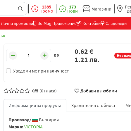
1385
173
Ре
Магазини
Промо
Нови
В
Лични промоции
BulMag Приложение
Коктейли
Сладоледи
ък
0.62
€
БР
Не е нал
1.21
лв.
Уведоми ме при наличност
0/5
(0 гласа)
Добави в любими
Информация за продукта
Хранителна стойност
Мн
Произход:
България
Марка:
VICTORIA