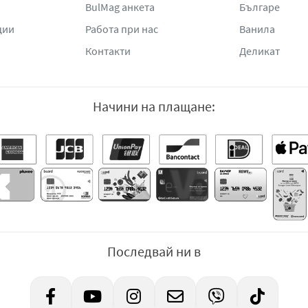
BulMag анкета
Българе
ции
Работа при нас
Ванила
Контакти
Деликат
Начини на плащане:
Последвай ни в