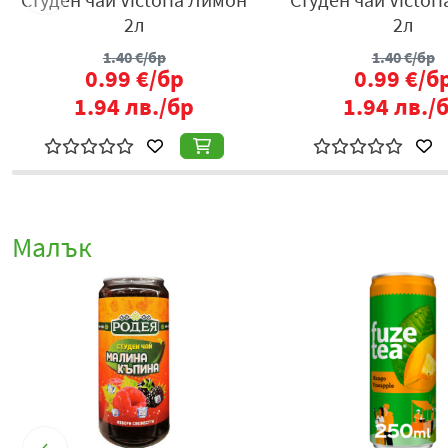
2л
2л
1.40
€/бр
1.40
€/бр
0.99
€/бр
0.99
€/б
1.94
лв./бр
1.94
лв./
Малък