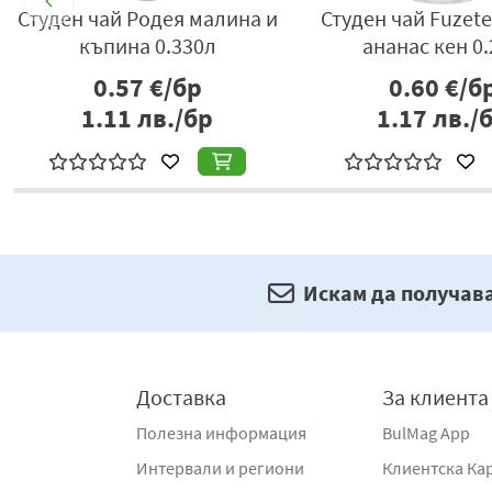
а
Студен чай Родея малина и
Студен чай Fuzet
къпина 0.330л
ананас кен 0
0.57
€/бр
0.60
€/б
1.11
лв./бр
1.17
лв./
Искам да получав
Доставка
За клиента
Полезна информация
BulMag App
Интервали и региони
Клиентска Ка