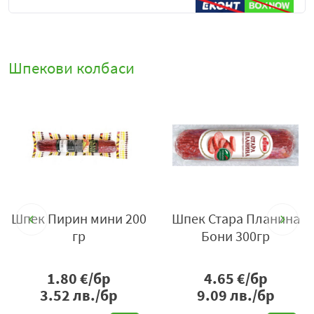
Шпекови колбаси
.
Шпек Пирин мини 200
Шпек Стара Планина
гр
Бони 300гр
1.80
€/бр
4.65
€/бр
3.52
лв./бр
9.09
лв./бр