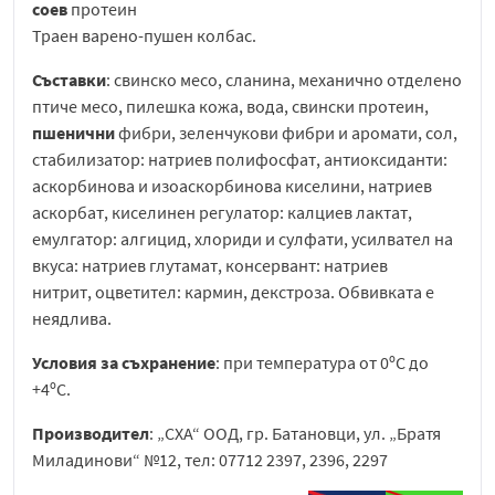
соев
протеин
Траен варено-пушен колбас.
Съставки
: свинско месо, сланина, механично отделено
птиче месо, пилешка кожа, вода, свински протеин,
пшенични
фибри, зеленчукови фибри и аромати, сол,
стабилизатор: натриев полифосфат, антиоксиданти:
аскорбинова и изоаскорбинова киселини, натриев
аскорбат, киселинен регулатор: калциев лактат,
емулгатор: алгицид, хлориди и сулфати, усилвател на
вкуса: натриев глутамат, консервант: натриев
нитрит, оцветител: кармин, декстроза. Обвивката е
неядлива.
Условия за съхранение
: при температура от 0ºС до
+4ºС.
Производител
: „СХА“ ООД, гр. Батановци, ул. „Братя
Миладинови“ №12, тел: 07712 2397, 2396, 2297