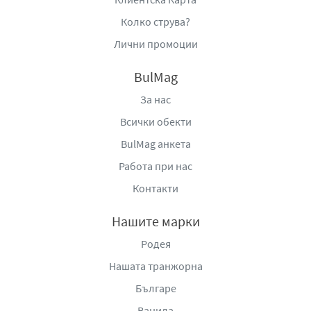
Колко струва?
Лични промоции
BulMag
За нас
Всички обекти
BulMag анкета
Работа при нас
Контакти
Нашите марки
Родея
Нашата транжорна
Българе
Ванила