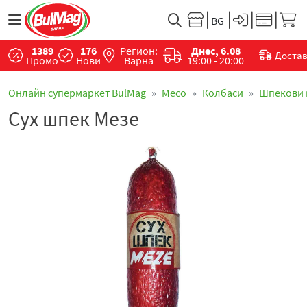
1389
176
Регион:
Днес, 6.08
Доста
Промо
Нови
Варна
19:00 - 20:00
Онлайн супермаркет BulMag
Месo
Колбаси
Шпекови 
Сух шпек Мезе