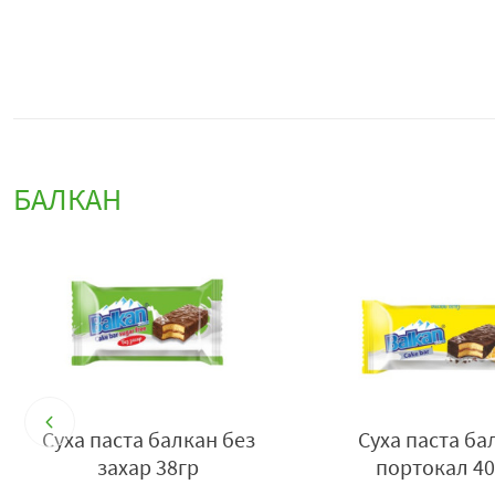
БАЛКАН
а
Суха паста балкан без
Суха паста ба
захар 38гр
портокал 40