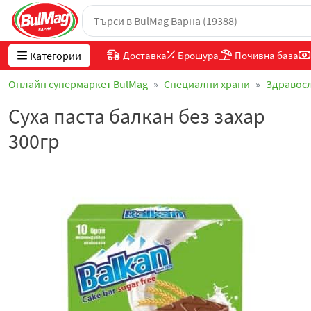
Категории
Доставка
Брошура
Почивна база
Онлайн супермаркет BulMag
Специални храни
Здравос
Суха паста балкан без захар
300гр