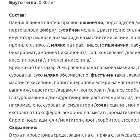
Бруто тегло:
0.302 кг
Състав:
Пандишпанена платка: брашно
пшенично
, подсладител /
портокалови фибри/, сух
яйчен
меланж, растително слън
емулгатор /моно- и дизахариди на мастните киселини, по
пропиленгликол/,
мляко
на прах, нишесте
пшенично
, на
бикарбонат, амониев бикарбонат/, сол, консервант /калие
киселинността /лимонена киселина/
Крем какао без захар 20%: рафинирана палмова мазнина, 
суроватка, сухо
мляко
обезмаслено,
фъстъчен
тахан, кака
мастните киселини, полиглицеролови естери на мастните
ванилия/, оцветител /карамел/, консервант /калиев сорбат
Глазура: мазнини /нехидрогенирани растителни масла/, по
нискомаслено, суроватка, емулгатори /
соев
лецитин, моно-
екстракт от токоферол, aскорбилпалмитат/, ароматизант
Сироп: подсладители /малтитол сироп, сорбитол, стевиoл
Съхранение:
В суха и проветрива среда, защитена от пряка слънчева св