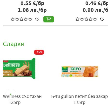
0.55
€/бр
0.46
€/б
1.08
лв./бр
0.90
лв./
Сладки
р
Бисквити Хогаренас с
Б-ти Гуйон клас
шоколад и семена 207г
добавена захар