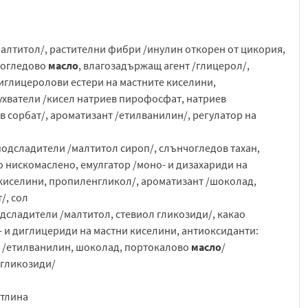
малтитол/, растителни фибри /инулин откорен от цикория,
чогледово
масло
, влагозадържащ агент /глицерол/,
лиглицеролови естери на мастните киселини,
бухватели /кисел натриев пирофосфат, натриев
в сорбат/, ароматизант /етилванилин/, регулатор на
подсладители /малтитол сироп/, слънчогледов тахан,
о нискомаслено, емулгатор /моно- и дизахариди на
 киселини, пропиленгликол/, ароматизант /шоколад,
/, сол
дсладители /малтитол, стевиол гликозиди/, какао
 и диглицериди на мастни киселини, антиоксиданти:
и /етилванилин, шоколад, портокалово
масло
/
 гликозиди/
етлина