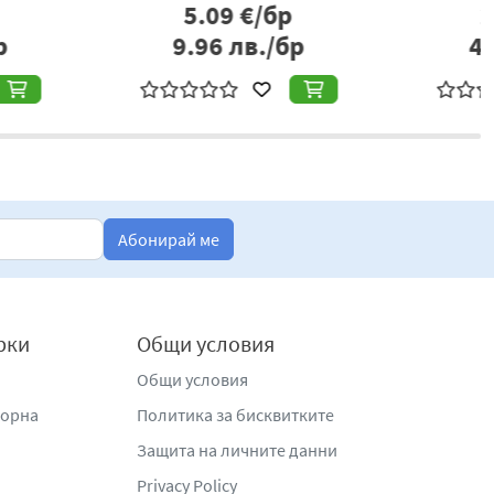
2.06
€/бр
2.46
€/бр
425, тел.: +359 899825361, +359 896809060, e-
.03
лв./бр
4.81
лв./бр
sbg.com
.
Абонирай ме
рки
Общи условия
Общи условия
жорна
Политика за бисквитките
Защита на личните данни
Privacy Policy