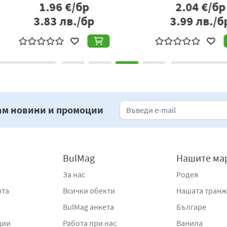
р
5.09
€/бр
Производител
: „Лозев“ ЕООД, гр. София, ул. „Саша Попов“ 
бр
9.96
лв./бр
4
mail:
lozevltd@abv.bg
,
office@alkom-sweets.com
;
www.sweet
ам новини и промоции
BulMag
Нашите ма
За нас
Родея
рта
Всички обекти
Нашата тран
BulMag анкета
Българе
ции
Работа при нас
Ванила