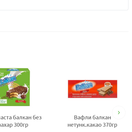
та в България, емблематичната паста „Балкан“ идва при вас
ез добавена захар
, запазвайки своя легендарен характер,
 те се топят в устата и оставят фин послевкус.
дов слой, който придава безупречен вид на всяка хапка.
пълнена с ефирен какаов пълнеж, който ще задоволи и
 липсата на захар. Вкусът е богат, балансиран и автентичен.
продукт, създаден като балансирано десертно предложение
ки изделия. Тя съчетава нежна текстура, какаов вкус и
ез добавена захар, което я прави подходяща за по-
ранене.
ва структура, която е типична за този вид паста.
паста балкан без
Вафли балкан
кота и контраст на по-плътната външна част. Това
захар 300гр
нетунк.какао 370гр
– едновременно нежно, кремообразно и леко какаово