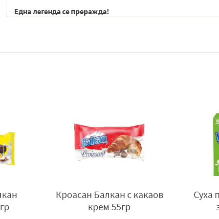
Една легенда се преражда!
Запознайте се с новата ера на любимата суха паста! Първа
отново като
Първата суха паста в България
във вариант
б
но в тон с модерните тенденции за здравословен живот!
Нежни и ароматни блатове:
Изпечени до съвършенство,
Кадифен кувертюр:
Облечена в плътен, гладък шокола
Деликатен
какаов крем:
Сърцевината на пастата е из
най-взискателните почитатели на сладкото.
Уникално вкусна:
Магията е в това, че няма да усетите
Сухата паста
Балкан
без захар с крем какао е сладкарски 
за хора, които търсят по-лек вариант на класическите слад
кремообразен пълнеж, като същевременно е разработена б
специфични хранителни режими и съвременен начин на х
Продуктът се отличава с характерна суха, но приятно ронли
лкан
Кроасан Балкан с какаов
Суха 
Вътрешността е изпълнена с крем какао, който придава ме
гр
крем 55гр
съчетание създава балансирано усещане при всяка хапка 