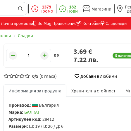
1379
182
Ре
Магазини
Промо
Нови
В
Лични промоции
BulMag Приложение
Коктейли
Сладоледи
ловни
Сладки
3.69
€
БР
В наличн
7.22
лв.
0/5
(0 гласа)
Добави в любими
Информация за продукта
Хранителна стойност
Мн
Произход:
България
Марка:
БАЛКАН
Артикулен код:
28412
Размери:
Ш: 19 / В: 20 / Д: 6