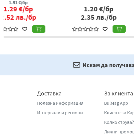
1.96
€/бр
2.04
€/б
3.83
лв./бр
3.99
лв./
Искам да получав
Доставка
За клиента
Полезна информация
BulMag App
Интервали и региони
Клиентска Ка
Колко струва?
Лични промо