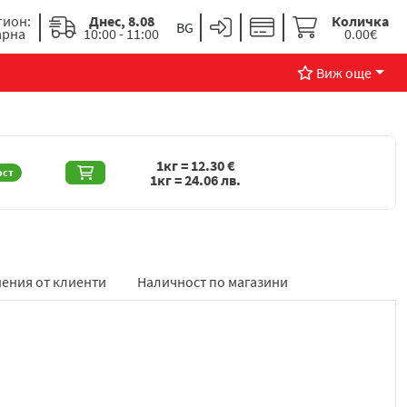
гион:
Днес, 8.08
Количка
арна
10:00 - 11:00
0.00€
Виж още
1кг =
12.30
€
ост
1кг =
24.06
лв.
ения от клиенти
Наличност по магазини