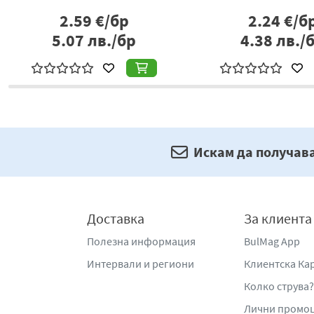
2.59
€/бр
2.24
€/б
5.07
лв./бр
4.38
лв./
Искам да получав
Доставка
За клиента
Полезна информация
BulMag App
Интервали и региони
Клиентска Ка
Колко струва?
Лични промо