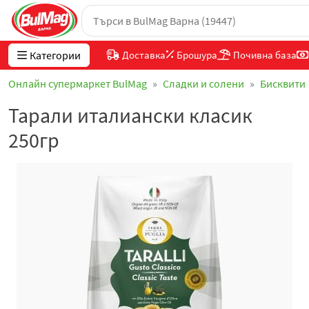
Категории
Доставка
Брошура
Почивна база
Онлайн супермаркет BulMag
Сладки и солени
Бисквити
Тарали италиански класик
250гр