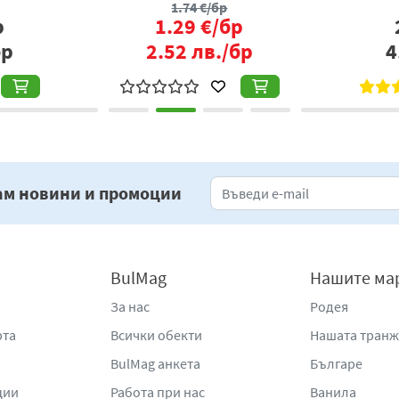
1.74
€/бр
р
1.29
€/бр
бр
2.52
лв./бр
4
ам новини и промоции
BulMag
Нашите ма
За нас
Родея
рта
Всички обекти
Нашата тран
BulMag анкета
Българе
ции
Работа при нас
Ванила