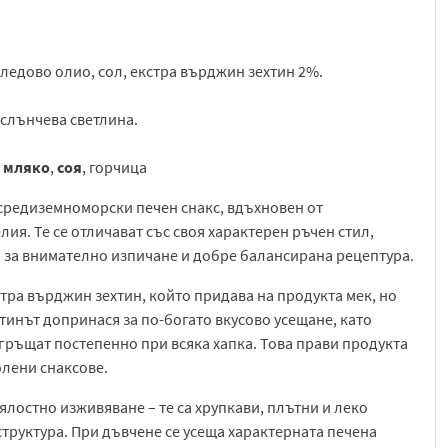
ледово олио, сол, екстра върджин зехтин 2%.
 слънчева светлина.
,
мляко
,
соя
, горчица
 средиземноморски печен снакс, вдъхновен от
ия. Те се отличават със своя характерен ръчен стил,
ва за внимателно изпичане и добре балансирана рецептура.
стра върджин зехтин, който придава на продукта мек, но
тинът допринася за по-богато вкусово усещане, като
гръщат постепенно при всяка хапка. Това прави продукта
олени снаксове.
ялостно изживяване – те са хрупкави, плътни и леко
труктура. При дъвчене се усеща характерната печена