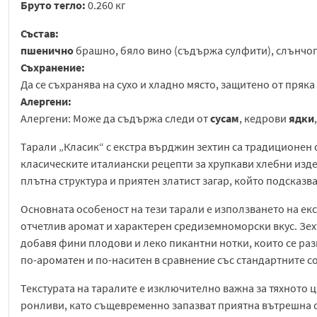
Бруто тегло:
0.260 кг
Състав:
пшенично
брашно, бяло вино (съдържа сулфити), слънчог
Съхранение:
Да се съхранява на сухо и хладно място, защитено от пряка
Алергени:
Алергени: Може да съдържа следи от
сусам
, кедрови
ядки
Тарали „Класик“ с екстра върджин зехтин са традиционен
класическите италиански рецепти за хрупкави хлебни издел
плътна структура и приятен златист загар, който подсказ
Основната особеност на тези тарали е използването на ек
отчетлив аромат и характерен средиземноморски вкус. Зех
добавя фини плодови и леко пикантни нотки, които се раз
по-ароматен и по-наситен в сравнение със стандартните с
Текстурата на таралите е изключително важна за тяхното ц
ронливи, като същевременно запазват приятна вътрешна с