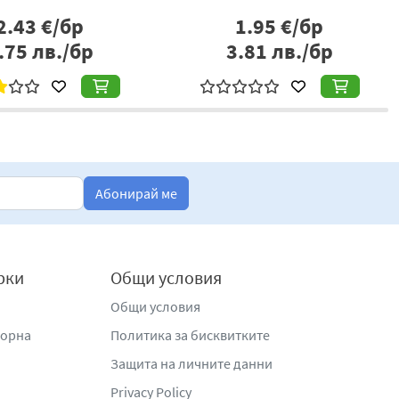
2.43
€/бр
1.95
€/бр
.75
лв./бр
3.81
лв./бр
Абонирай ме
рки
Общи условия
Общи условия
жорна
Политика за бисквитките
Защита на личните данни
Privacy Policy