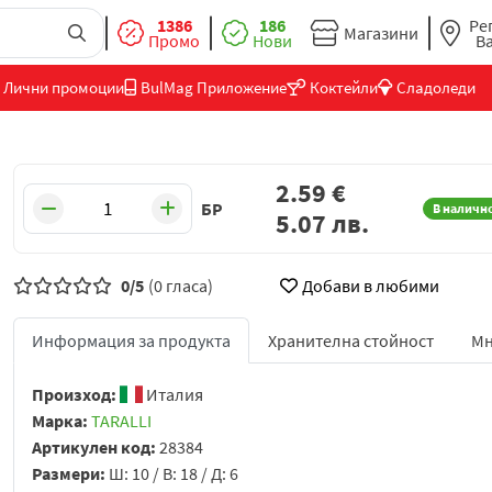
1386
186
Ре
Магазини
Промо
Нови
В
Лични промоции
BulMag Приложение
Коктейли
Сладоледи
2.59
€
БР
В наличн
5.07
лв.
0/5
(0 гласа)
Добави в любими
Информация за продукта
Хранителна стойност
Мн
Произход:
Италия
Марка:
TARALLI
Артикулен код:
28384
Размери:
Ш: 10 / В: 18 / Д: 6