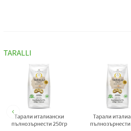
TARALLI
к
Тарали италиански
Тарали итали
пълнозърнести 250гр
пълнозърнести