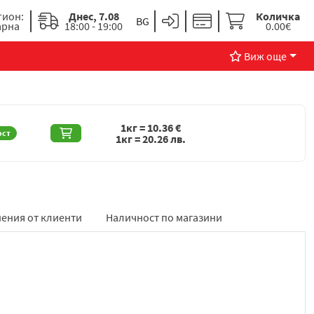
гион:
Днес, 7.08
Количка
арна
18:00 - 19:00
0.00€
Виж още
1кг =
10.36
€
ост
1кг =
20.26
лв.
ения от клиенти
Наличност по магазини