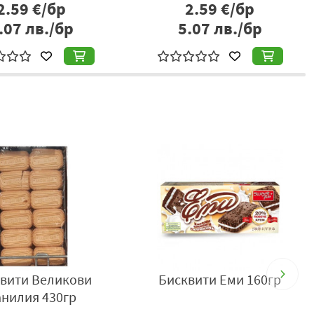
2.59
€/бр
2.59
€/бр
.07
лв./бр
5.07
лв./бр
вити Великови
Бисквити Еми 160гр
анилия 430гр