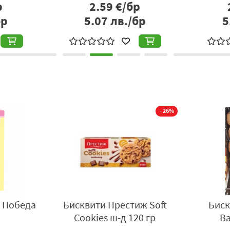
р
2.59
€/бр
бр
5.07
лв./бр
5
- 26%
а Победа
Бисквити Престиж Soft
Биск
Cookies ш-д 120 гр
В