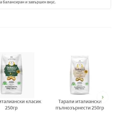
ва балансиран и завършен вкус.
 снакс за различни поводи. Те са подходящи за директна
нение към различни напитки – вино, бира, безалкохолни
 профил се комбинират отлично и със сирена, колбаси,
удобната им форма и хрупкавост ги правят идеални за
 семейни събирания, пикници или празнични маси, където
опринася за по-изразен средиземноморски характер на
то ценят по-естествени и традиционни рецепти. Балансът
а привлекателност.
нна рецепта, хрупкава текстура и богат зехтинов аромат,
всяка ситуация – от ежедневни моменти до специални
италиански класик
Тарали италиански
250гр
пълнозърнести 250гр
 бл. 27, тел: 0889 31 31 62, e-