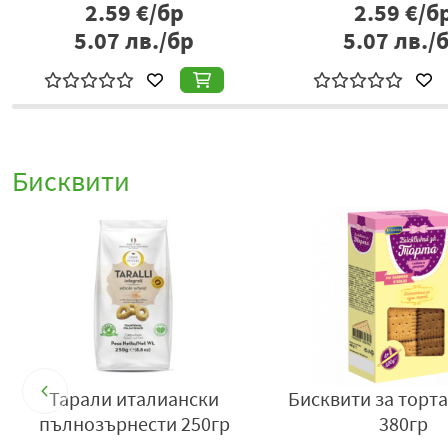
2.59
€/бр
2.59
€/б
5.07
лв./бр
5.07
лв./
Бисквити
%
s
Тарали италиански
Бисквити за торт
пълнозърнести 250гр
380гр