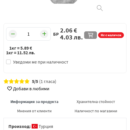
2.06
€
БР
Не е наличен
4.03
лв.
1кг =
5.89
€
1кг =
11.52
лв.
Уведоми ме при наличност
5/5
(1 гласа)
Добави в любими
Информация за продукта
Хранителна стойност
Мнения от клиенти
Наличност по магазини
Произход:
Турция