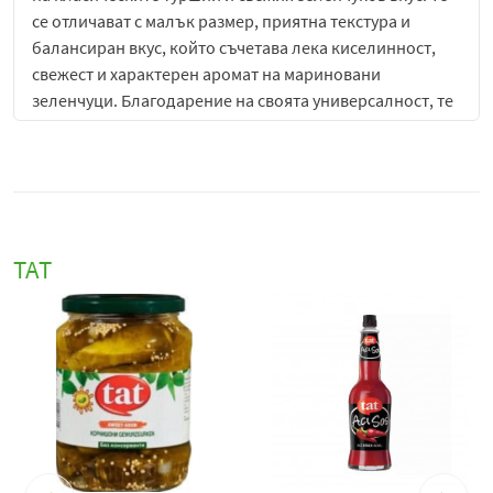
се отличават с малък размер, приятна текстура и
балансиран вкус, който съчетава лека киселинност,
свежест и характерен аромат на мариновани
зеленчуци. Благодарение на своята универсалност, те
са подходящо допълнение към разнообразни ястия и
трапези.
Корнишоните впечатляват със своята хрупкавост и
добре запазена структура, която ги прави приятни за
консумация както самостоятелно, така и като част от
TAT
различни кулинарни комбинации. Малкият им размер
ги прави удобни за сервиране и позволява лесно
включване в разнообразни рецепти, като придават
свежест и допълнителен вкус към всяко ястие.
Бейби корнишони Tat
са отличен избор като
предястие, гарнитура или добавка към основни ястия.
Те се съчетават прекрасно с месни специалитети,
скара, колбаси, сирена, картофени ястия, сандвичи и