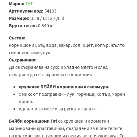
Марка:
TAT
Артикулен код:
54193
Размери:
Ш: 8 / В: 12 / Д: 8
Бруто тегло:
0.540 кг
Състав:
корнишони 55%, вода, захар, сол, оцет, копър, жълто
синапено семе, лук
Съхранение:
Да се съхранява на сухо и хладно място и след
отваряне да се съхранява в хладилник
хрупкави БЕЙБИ корнишони в саламура.
с микс от подправки – лук, горчица, копър, черен
пипер.
идеални за мезе и за руската салата.
Бейби корнишони Tat
са хрупкави и ароматни
мариновани краставички, създадени за любителите
на класическите туршии и свежия зеленчуков вкус. Те