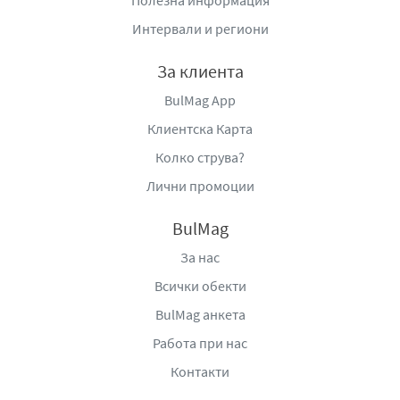
Полезна информация
Интервали и региони
За клиента
BulMag App
Клиентска Карта
Колко струва?
Лични промоции
BulMag
За нас
Всички обекти
BulMag анкета
Работа при нас
Контакти