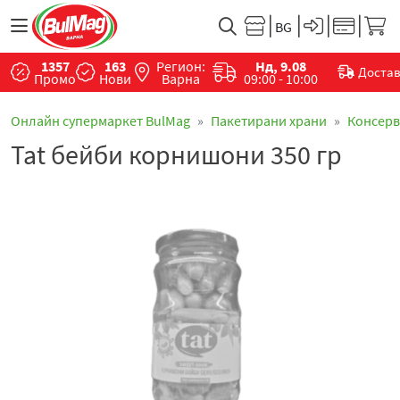
1357
163
Регион:
Нд, 9.08
Доста
Промо
Нови
Варна
09:00 - 10:00
Онлайн супермаркет BulMag
Пакетирани храни
Консер
Tat бейби корнишони 350 гр