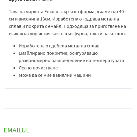
Тава на марката Emailul с кръгла форма, диаметър 40
см и височина 13см. Изработена от здрава метална
сплав и покрита с емайл. Подходяща за приготвяне на
всякакъв вид ястия както във фурна, така и на котлон.
Изработена от дебела метална сплав
Емайлирано покритие, осигуряващо
развономерно разпределение на температурата
Лесно почистване
Може да се мие в миялни машини
EMAILUL