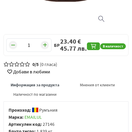
23.40
€
БР
В наличност
45.77
лв.
0/5
(0 гласа)
Добави в любими
Информация за продукта
Мнения от клиенти
Наличност по магазини
Произход:
Румъния
Марка:
EMAILUL
Артикулен код:
27146
Бруто тегло:
1.839 кг