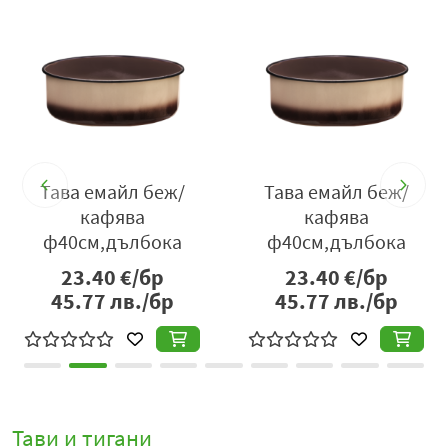
Тава емайл беж/
Тава емайл беж/
кафява
кафява
ф40см,дълбока
ф40см,дълбока
23.40
€/бр
23.40
€/бр
45.77
лв./бр
45.77
лв./бр
Тави и тигани