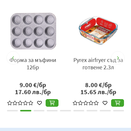
Форма за мъфини
Pyrex airfryer съд за
12бр
готвене 2.3л
9.00
€/бр
8.00
€/бр
17.60
лв./бр
15.65
лв./бр