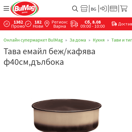
1362
182
Регион:
Сб, 8.08
Доста
Промо
Нови
Варна
09:00 - 10:00
Онлайн супермаркет BulMag
За дома
Кухня
Тави и ти
Тава емайл беж/кафява
ф40см,дълбока