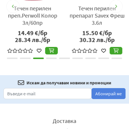
a
Течен перилен
Течен перилен
преп.Perwoll Колор
препарат Savex Фреш
3л/60пр
3.6л
14.49
€/бр
15.50
€/бр
28.34
лв./бр
30.32
лв./бр
Искам да получавам новини и промоции
Абонирай ме
Доставка