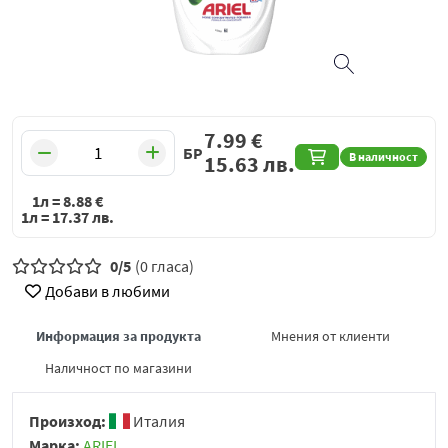
7.99
€
БР
В наличност
15.63
лв.
1л =
8.88
€
1л =
17.37
лв.
0/5
(0 гласа)
Добави в любими
Информация за продукта
Мнения от клиенти
Наличност по магазини
Произход:
Италия
Марка:
ARIEL