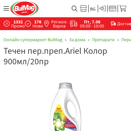
1332
176
Регион:
Пт, 7.08
Доста
Промо
Нови
Варна
09:00 - 10:00
Онлайн супермаркет BulMag
За дома
Препарати
Пер
Течен пер.преп.Ariel Колор
900мл/20пр