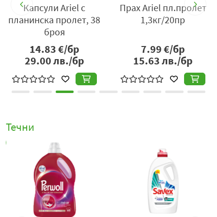
Капсули Ariel с
Прах Ariel пл.пролет
планинска пролет, 38
1,3кг/20пр
броя
14.83
€/бр
7.99
€/бр
29.00
лв./бр
15.63
лв./бр
Течни
В