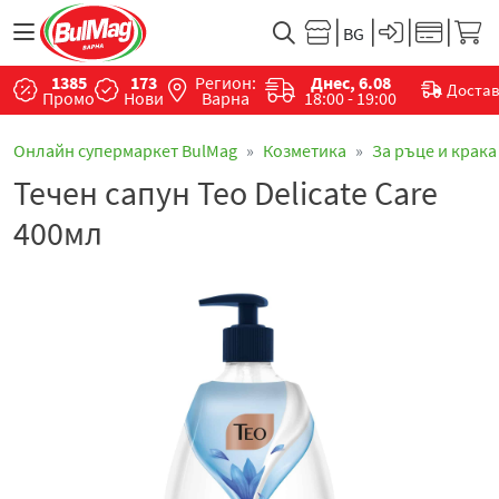
1385
173
Регион:
Днес, 6.08
Доста
Промо
Нови
Варна
18:00 - 19:00
Онлайн супермаркет BulMag
Козметика
За ръце и крака
Течен сапун Тео Delicate Care
400мл