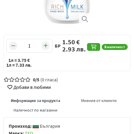
1.50
€
БР
В наличност
2.93
лв.
1л =
3.75
€
1л =
7.33
лв.
0/5
(0 гласа)
Добави в любими
Информация за продукта
Мнения от клиенти
Наличност по магазини
Произход:
България
Марка:
ТЕО