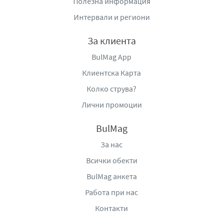
Полезна информация
Интервали и региони
За клиента
BulMag App
Клиентска Карта
Колко струва?
Лични промоции
BulMag
За нас
Всички обекти
BulMag анкета
Работа при нас
Контакти