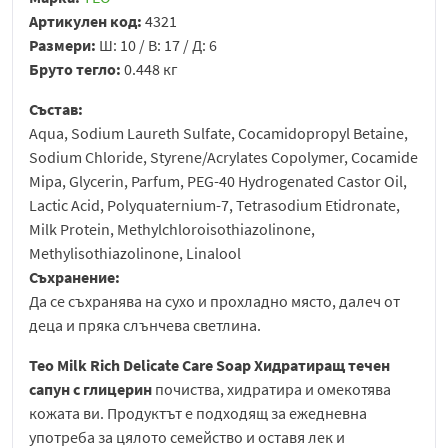
Артикулен код:
4321
Размери:
Ш: 10 / В: 17 / Д: 6
Бруто тегло:
0.448 кг
Състав:
Aqua, Sodium Laureth Sulfate, Cocamidopropyl Betaine,
Sodium Chloride, Styrene/Acrylates Copolymer, Cocamide
Mipa, Glycerin, Parfum, PEG-40 Hydrogenated Castor Oil,
Lactic Acid, Polyquaternium-7, Tetrasodium Etidronate,
Milk Protein, Methylchloroisothiazolinone,
Methylisothiazolinone, Linalool
Съхранение:
Да се съхранява на сухо и прохладно място, далеч от
деца и пряка слънчева светлина.
Teo Milk Rich Delicate Care Soap Хидратиращ течен
сапун с глицерин
почиства, хидратира и омекотява
кожата ви. Продуктът е подходящ за ежедневна
употреба за цялото семейство и оставя лек и