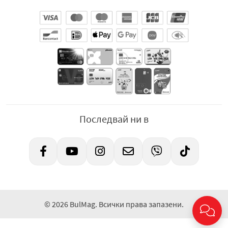
потребителя: 080013500 (безплатен от цялата страна),
e-mail:
bgconsumer@mdlz.com
.
Последвай ни в
© 2026 BulMag. Всички права запазени.