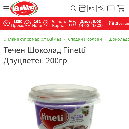
1380
162
Регион:
Днес, 9.08
Доста
Промо
Нови
Варна
14:00 - 15:00
Онлайн супермаркет BulMag
Сладки и солени
Шоколад
Течен Шоколад Finetti
Двуцветен 200гр