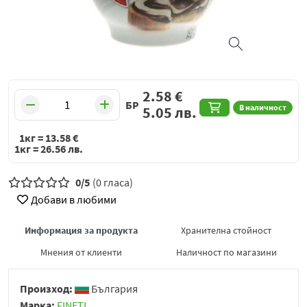
2.58
€
БР
В наличност
5.05
лв.
1кг =
13.58
€
1кг =
26.56
лв.
0/5
(0 гласа)
Добави в любими
Информация за продукта
Хранителна стойност
Мнения от клиенти
Наличност по магазини
Произход:
България
Марка:
FINETI