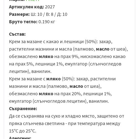
Артикулен код:
2027
Размери:
Ш: 10 / В: 8 / Д: 10
Бруто тегло:
0.190 кг
Състав:
Крем за мазане с какао и лешници (50%): захар,
растителни мазнини и масла (палмово,
масло
от шеа),
обезмаслено
мляко
на прах 9%, нискомаслено какао
на прах 5%, лешници 1%, емулгатор (слънчогледов
лецитин), ванилин.
Крем за мазане с
мляко
(50%): захар, растителни
мазнини и масла (палмово,
масло
от шеа),
обезмаслено
мляко
на прах 20%, лешници 1%,
емулгатор (слънчогледов лецитин), ванилин.
Съхранение:
Да се съхранява на сухо и хладно място, защитено от
пряка слънчева светлина - при температура между
15°С до 25°С.
Алергени: