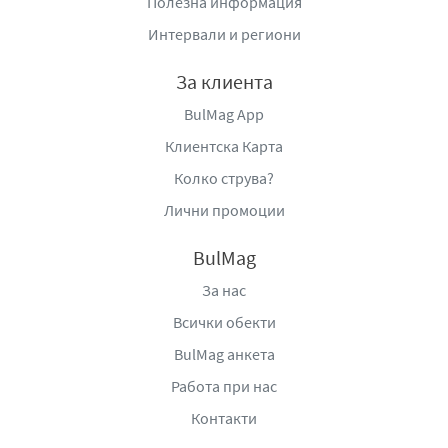
Полезна информация
консистенция и балансирана сладост.
Интервали и региони
Асортиментът на
Finetti
включва различни видове
шоколадови кремове, вафлени продукти и сладки
За клиента
десерти, които са подходящи както за директна
BulMag App
консумация, така и за използване като добавка към
закуски и домашни десерти. Основната
Клиентска Карта
характеристика на продуктите е тяхната кремообразна
Колко струва?
текстура, която позволява лесно намазване и приятно
Лични промоции
разнасяне върху хляб, бисквити, палачинки или други
тестени изделия.
BulMag
Шоколадовият вкус на продуктите е разработен така,
За нас
че да бъде мек, приятен и хармоничен. Той съчетава
Всички обекти
какаови нотки с деликатна сладост, което ги прави
предпочитан избор както за деца, така и за възрастни.
BulMag анкета
Балансът между сладост и какаов аромат позволява
Работа при нас
продуктите да се консумират ежедневно без да бъдат
Контакти
прекалено тежки като вкус.