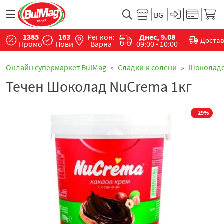
1385
163
Регион:
Днес, 9.08
Доста
Промо
Нови
Варна
09:00 - 10:00
Онлайн супермаркет BulMag
Сладки и солени
Шоколад
Течен Шоколад NuCrema 1кг
- 29%