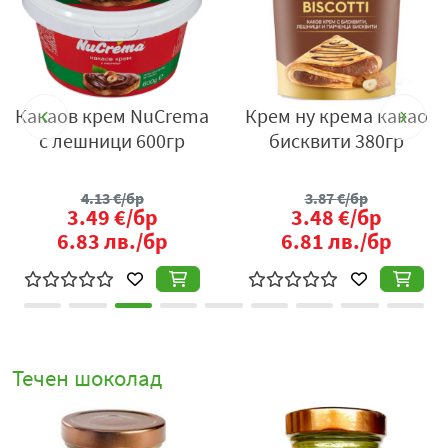
Какаов крем NuCrema
Крем ну крема какао
с лешници 600гр
бисквити 380гр
4.13
€/бр
3.87
€/бр
3.49
€/бр
3.48
€/бр
6.83
лв./бр
6.81
лв./бр
Течен шоколад