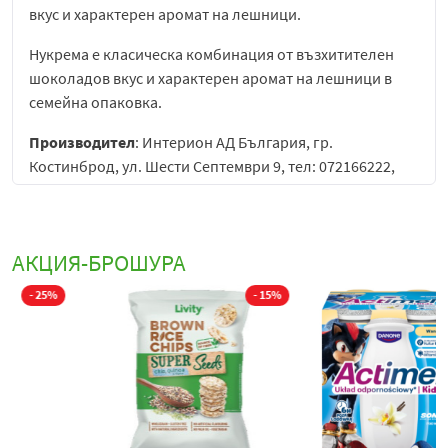
вкус и характерен аромат на лешници.
Нукрема е класическа комбинация от възхитителен
шоколадов вкус и характерен аромат на лешници в
семейна опаковка.
Производител
: Интерион АД България, гр.
Костинброд, ул. Шести Септември 9, тел: 072166222,
66333,
www.nucrema.bg
.
АКЦИЯ-БРОШУРА
%
- 17%
- 35%