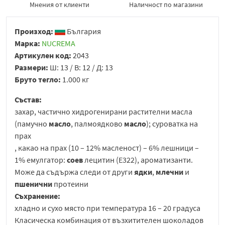
Мнения от клиенти
Наличност по магазини
Произход:
България
Марка:
NUCREMA
Артикулен код:
2043
Размери:
Ш: 13 / В: 12 / Д: 13
Бруто тегло:
1.000 кг
Състав:
захар, частично хидрогенирани растителни масла
(памучно
масло
, палмоядково
масло
); суроватка на
прах
, какао на прах (10 – 12% масленост) – 6% лешници –
1% емулгатор:
соев
лецитин (E322), ароматизанти.
Може да съдържа следи от други
ядки
,
млечни
и
пшенични
протеини
Съхранение:
хладно и сухо място при температура 16 – 20 градуса
Класическа комбинация от възхитителен шоколадов