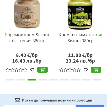
k
Бадемов крем Sisinni
Крем от шам фъстък
Т
със стевия 380гр
Sisinni 380гр
8.40
€/бр
11.88
€/бр
16.43
лв./бр
23.24
лв./бр
Искам да получавам новини и промоции