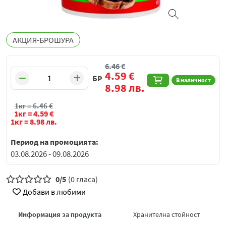
АКЦИЯ-БРОШУРА
6.46
€
4.59
€
БР
В наличност
8.98
лв.
1кг =
6.46
€
1кг =
4.59
€
1кг =
8.98
лв.
Период на промоцията:
03.08.2026 - 09.08.2026
0/5
(0 гласа)
Добави в любими
Информация за продукта
Хранителна стойност