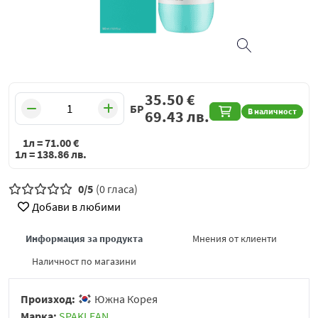
35.50
€
БР
В наличност
69.43
лв.
1л =
71.00
€
1л =
138.86
лв.
0/5
(0 гласа)
Добави в любими
Информация за продукта
Мнения от клиенти
Наличност по магазини
Произход:
Южна Корея
Марка:
SPAKLEAN