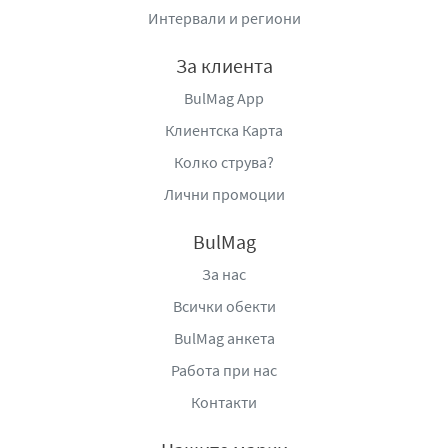
семена на Pracaxi (семена на пракакси), използван от
Интервали и региони
местните жители на Амазонка, абсорбира косата и я
поддържа спокойна и блестяща без лепкавост.
За клиента
Решение за суха и заплетена коса. Възстановява
BulMag App
еластичността не само на слаба и фина коса, но и на
Клиентска Карта
силно увредена коса. Придава лекота и здравина на
Колко струва?
косата след изсушаване. Можете да изпитате
естественост и обем на косата дори след използване
Лични промоции
на инструменти за топлинно оформяне
BulMag
Невероятен ефект само за 5 секунди:
За нас
Влага
Подхранване
Всички обекти
Лекота
BulMag анкета
Лесно нанасяне
Работа при нас
Еластичност
Контакти
Начин на употреба: