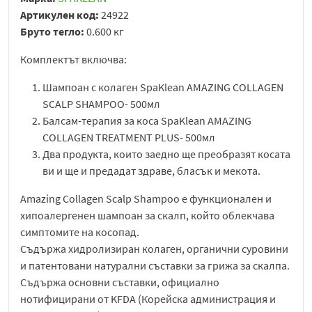
Артикулен код:
24922
Бруто тегло:
0.600 кг
Комплектът включва:
Шампоан с колаген SpaKlean AMAZING COLLAGEN
SCALP SHAMPOO- 500мл
Балсам-терапия за коса SpaKlean AMAZING
COLLAGEN TREATMENT PLUS- 500мл
Два продукта, които заедно ще преобразят косата
ви и ще и предадат здраве, бласък и мекота.
Amazing Collagen Scalp Shampoo е функционален и
хипоалергенен шампоан за скалп, който облекчава
симптомите на косопад.
Съдържа хидролизиран колаген, органични суровини
и патентовани натурални съставки за грижа за скалпа.
Съдържа основни съставки, официално
нотифицирани от KFDA (Корейска администрация и