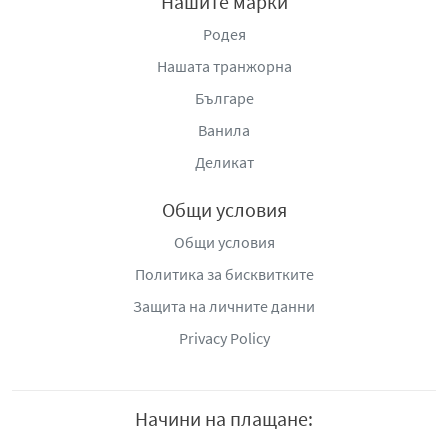
Нашите марки
Вземете умерено количество шампоан и нанесете
върху мокра коса. Нежно масажирайте косата и
Родея
скалпа, направете мехурчета. Изплакнете обилно
Нашата транжорна
с чиста вода.
Българе
След измиване с шампоан отстранете излишната
вода от косата. Нанесете подходящо количество
Ванила
от терапията. Масажирайте равномерно и
Деликат
разнесете по дължините на косата.
Оставете за 1 минута и изплакнете обилно.
Общи условия
Общи условия
Политика за бисквитките
Защита на личните данни
Privacy Policy
Начини на плащане: