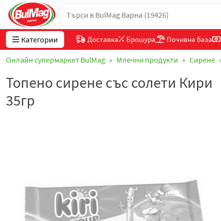
Категории
Доставка
Брошура
Почивна база
Онлайн супермаркет BulMag
Млечни продукти
Сирене
Топено сирене със солети Кири
35гр