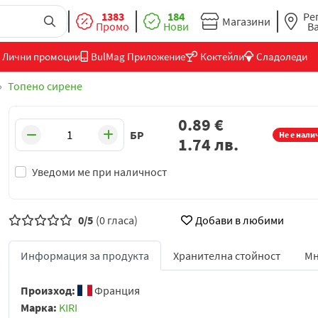
1383
184
Ре
Магазини
Промо
Нови
В
Лични промоции
BulMag Приложение
Коктейли
Сладоледи
Топено сирене
0.89
€
БР
Не е нали
1.74
лв.
Уведоми ме при наличност
0/5
(0 гласа)
Добави в любими
Информация за продукта
Хранителна стойност
Мн
Произход:
Франция
Марка:
KIRI