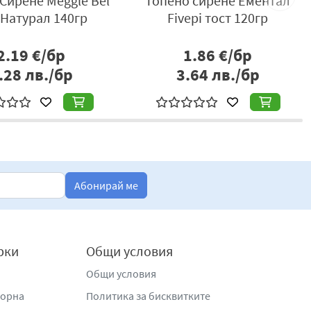
Сирене Meggle Bel
Топено сирене Ементал
 Натурал 140гр
Fivepi тост 120гр
2.19
€/бр
1.86
€/бр
.28
лв./бр
3.64
лв./бр
Абонирай ме
рки
Общи условия
Общи условия
жорна
Политика за бисквитките