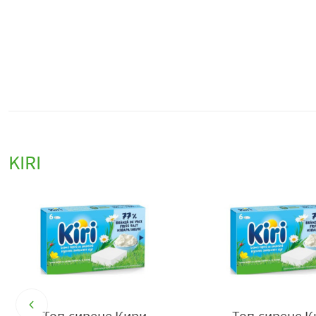
KIRI
Топ.сирене Кири
Топ.сирене К