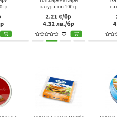
0гр
натурално 100гр
на
р
2.21
€/бр
бр
4.32
лв./бр
4