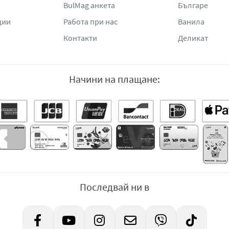
BulMag анкета
Българе
ции
Работа при нас
Ванила
Контакти
Деликат
Начини на плащане:
Последвай ни в