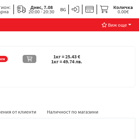
гион:
Днес, 7.08
Количка
арна
20:00 - 20:30
0.00€
Виж още
1кг =
25.43
€
чен
1кг =
49.74
лв.
ения от клиенти
Наличност по магазини