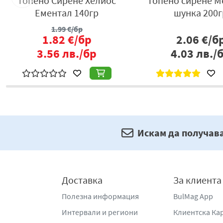
р
Топено Сирене Хелиос
Топено сирене М
Ементал 140гр
шунка 200г
1.99
€/бр
1.82
€/бр
2.06
€/б
3.56
лв./бр
4.03
лв./
Искам да получав
Доставка
За клиента
Полезна информация
BulMag App
Интервали и региони
Клиентска Ка