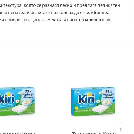
а текстура, която се разнася лесно и предлага деликатен
ан и ненатрапчив, което позволява да се комбинира
ия придава усещане за мекота и наситен
млечен
вкус,
консумация директно от опаковката.
еко солена, която допълва мекотата на сиренето. Тази
ане, при което всяка хапка съчетава кремообразност и
о популярен като междинна закуска.
е, работа, пътуване или бързо похапване у дома.
ето го прави подходящо за динамично ежедневие.
 консумацията без нужда от допълнителна подготовка.
дукт предлага балансирана и засищаща закуска, която
решение.
бна, ул. Батареята 117, тел: +359 8 9788 22 53, e-mail:
п.сирене Кири
Топ.сирене Кири