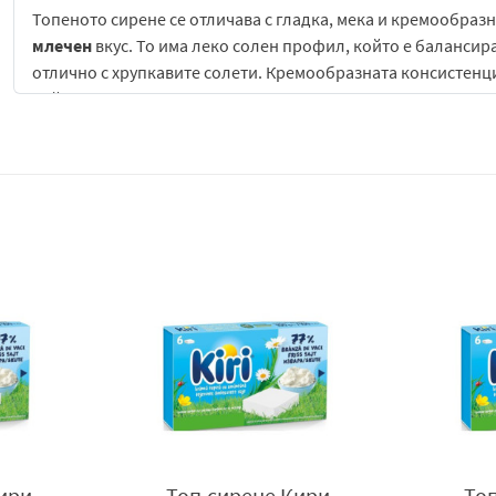
Топеното сирене се отличава с гладка, мека и кремообразн
млечен
вкус. То има леко солен профил, който е балансир
отлично с хрупкавите солети. Кремообразната консистенц
който е характерен за марката и прави продукта лесен за 
Солетите добавят контрастна текстура – хрупкава, суха и л
комбинация създава приятно балансирано вкусово изживяв
хрупкавост. Именно този контраст прави продукта особен
Топено сирене Kiri със солети е удобно решение за училищ
Опаковката е практична и позволява лесно пренасяне, ко
Комбинацията е предварително дозирана, което улеснява
Съчетавайки мек
млечен
вкус и хрупкави солети, този про
съчетава удобство, вкус и практичност в едно компактно 
Вносител:
Сибила 2000 ЕООД, гр. София 1839, квартал Вражде
sibila2000@abv.bg
,
www.slc.bg
ири
Топ.сирене Кири
То