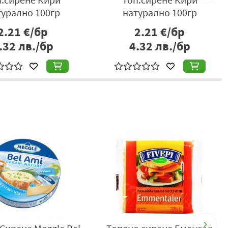
турално 100гр
натурално 100гр
2.21
€/бр
2.21
€/бр
.32
лв./бр
4.32
лв./бр