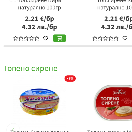
натурално 100гр
натурално 10
2.21
€/бр
2.21
€/б
4.32
лв./бр
4.32
лв./
Топено сирене
- 9%