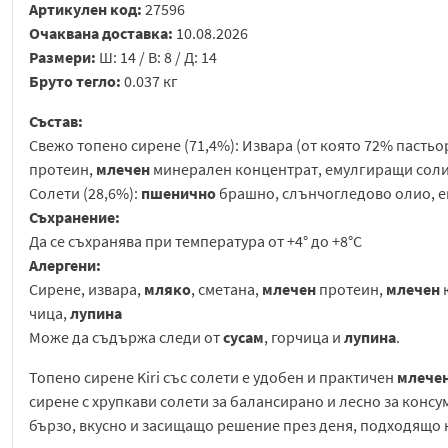
Артикулен код:
27596
Очаквана доставка:
10.08.2026
Размери:
Ш: 14 / В: 8 / Д: 14
Бруто тегло:
0.037 кг
Състав:
Свежо топено сирене (71,4%): Извара (от която 72% паст
протеин,
млечен
минерален концентрат, емулгиращи сол
Солети (28,6%):
пшенично
брашно, слънчогледово олио, ек
Съхранение:
Да се съхранява при температура от +4° до +8°C
Алергени:
Сирене, извара,
мляко
, сметана,
млечен
протеин,
млечен
чица,
лупина
Може да съдържа следи от
сусам
, горчица и
лупина
.
Топено сирене Kiri със солети е удобен и практичен
млече
сирене с хрупкави солети за балансирано и лесно за консу
бързо, вкусно и засищащо решение през деня, подходящо ка