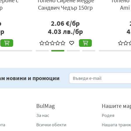
ероне с
Топено Сирене Meggle
Топено 
р
Сандвич Чедър 150гр
Ami
р
2.06
€/бр
бр
4.03
лв./бр
4
ам новини и промоции
BulMag
Нашите ма
За нас
Родея
рта
Всички обекти
Нашата тран