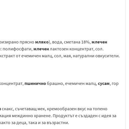
ьоризирано прясно
мляко
), вода, сметана 18%,
млечен
и: полифосфати,
млечен
лактозен концентрат, сол.
стракт от ечемичен малц, сол, мая, натурални овкусители.
концентрат,
пшенично
брашно, ечемичен малц,
сусам
, гор
н
снакс, съчетаващ мек, кремообразен вкус на топено
мация междинно хранене. Продуктът е създаден с идея за
кто за деца, така и за възрастни.