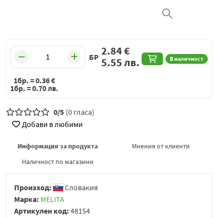
2.84
€
БР
В наличност
5.55
лв.
1бр. =
0.36
€
1бр. =
0.70
лв.
0/5
(0 гласа)
Добави в любими
Информация за продукта
Мнения от клиенти
Наличност по магазини
Произход:
Словакия
Марка:
MELITA
Артикулен код:
48154