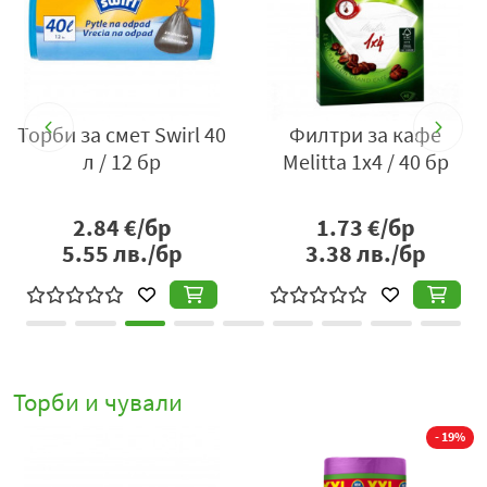
0
Торби за смет Swirl 40
Филтри за кафе
л / 12 бр
Melitta 1х4 / 40 бр
2.84
€/бр
1.73
€/бр
5.55
лв./бр
3.38
лв./бр
Торби и чували
- 19%