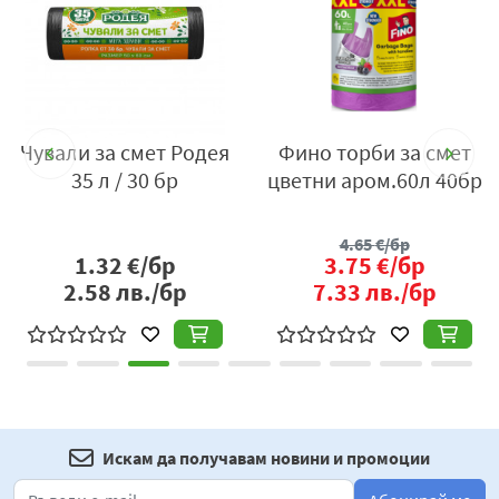
Чували за смет Родея
Фино торби за смет
р
35 л / 30 бр
цветни аром.60л 40бр
4.65
€/бр
1.32
€/бр
3.75
€/бр
2.58
лв./бр
7.33
лв./бр
Искам да получавам новини и промоции