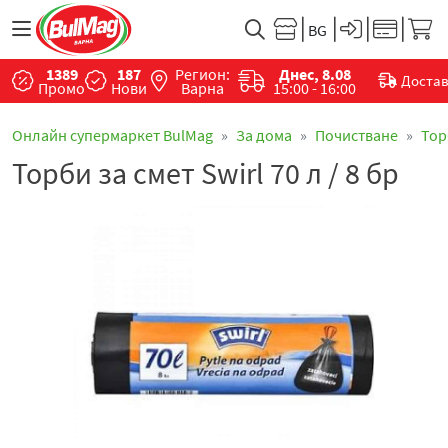
1389
187
Регион:
Днес, 8.08
Доста
Промо
Нови
Варна
15:00 - 16:00
Онлайн супермаркет BulMag
За дома
Почистване
Тор
Торби за смет Swirl 70 л / 8 бр