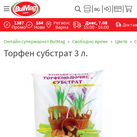
1387
184
Регион:
Днес, 7.08
Доста
Промо
Нови
Варна
15:00 - 16:00
Онлайн супермаркет BulMag
Свободно време
Цветя
С
Торфен субстрат 3 л.