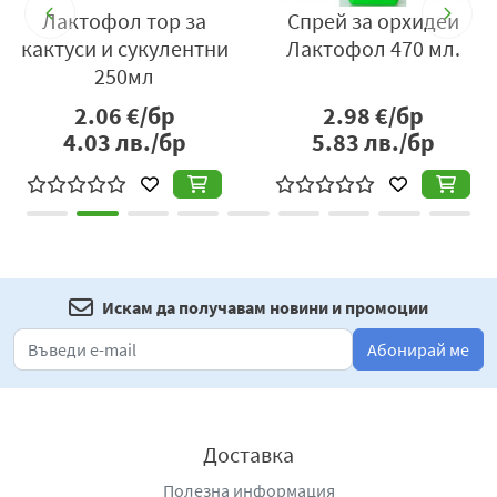
Лактофол тор за
Спрей за орхидеи
кактуси и сукулентни
Лактофол 470 мл.
250мл
2.06
€/бр
2.98
€/бр
4.03
лв./бр
5.83
лв./бр
Искам да получавам новини и промоции
Абонирай ме
Доставка
Полезна информация