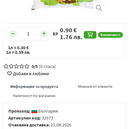
0.90
€
БР
В наличност
1.76
лв.
1л =
0.30
€
1л =
0.59
лв.
0/5
(0 гласа)
Добави в любими
Информация за продукта
Мнения от клиенти
Наличност по магазини
Произход:
България
Артикулен код:
32573
Очаквана доставка:
21.08.2026