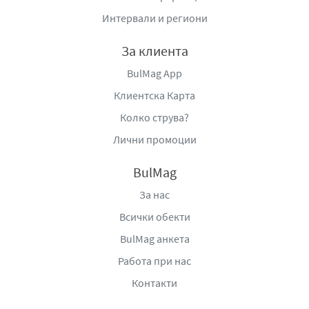
Интервали и региони
За клиента
BulMag App
Клиентска Карта
Колко струва?
Лични промоции
BulMag
За нас
Всички обекти
BulMag анкета
Работа при нас
Контакти