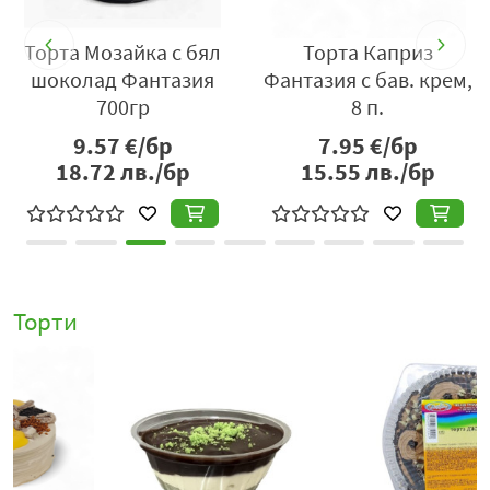
Торта Мозайка с бял
Торта Каприз
р
шоколад Фантазия
Фантазия с бав. крем,
700гр
8 п.
9.57
€/бр
7.95
€/бр
18.72
лв./бр
15.55
лв./бр
Торти