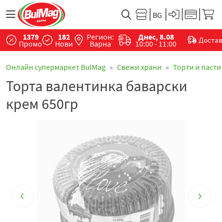
1379
182
Регион:
Днес, 8.08
Доста
Промо
Нови
Варна
10:00 - 11:00
Онлайн супермаркет BulMag
Свежи храни
Торти и пасти
Торта валентинка баварски
крем 650гр