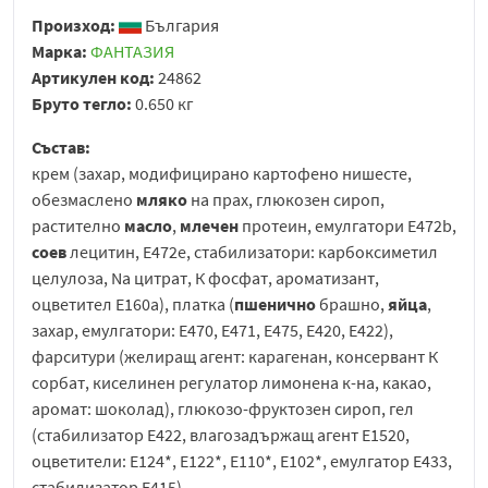
Произход:
България
Марка:
ФАНТАЗИЯ
Артикулен код:
24862
Бруто тегло:
0.650 кг
Състав:
крем (захар, модифицирано картофено нишесте,
обезмаслено
мляко
на прах, глюкозен сироп,
растително
масло
,
млечен
протеин, емулгатори Е472b,
соев
лецитин, Е472е, стабилизатори: карбоксиметил
целулоза, Na цитрат, К фосфат, ароматизант,
оцветител Е160а), платка (
пшенично
брашно,
яйца
,
захар, емулгатори: Е470, Е471, Е475, Е420, Е422),
фарситури (желиращ агент: карагенан, консервант К
сорбат, киселинен регулатор лимонена к-на, какао,
аромат: шоколад), глюкозо-фруктозен сироп, гел
(стабилизатор Е422, влагозадържащ агент Е1520,
оцветители: E124*, E122*, E110*, Е102*, емулгатор Е433,
стабилизатор Е415).