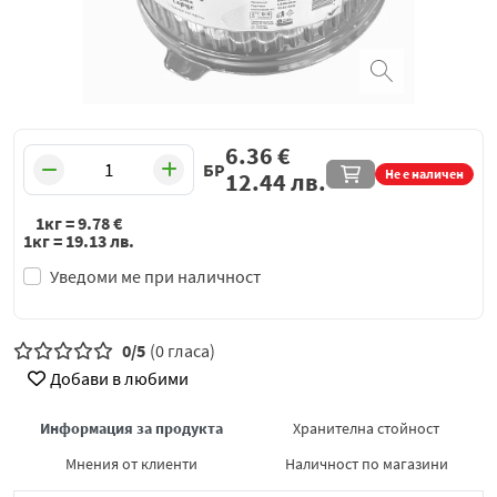
6.36
€
БР
Не е наличен
12.44
лв.
1кг =
9.78
€
1кг =
19.13
лв.
Уведоми ме при наличност
0/5
(0 гласа)
Добави в любими
Информация за продукта
Хранителна стойност
Мнения от клиенти
Наличност по магазини