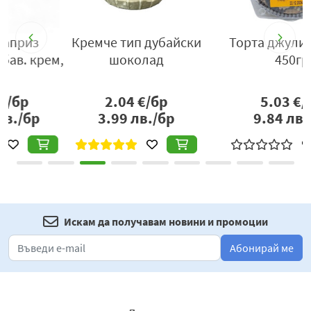
Кремче тип дубайски
Торта джулия желев
,
шоколад
450гр
2.04
€/бр
5.03
€/бр
3.99
лв./бр
9.84
лв./бр
Искам да получавам новини и промоции
Абонирай ме