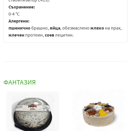
Съхранение:
0-4 °С
Алергени:
пшенично
брашно,
яйца
, обезмаслено
мляко
на прах,
млечен
протеин,
соев
лецитин.
**Тортата е без кутия, моля конкретизирайте кой
модел желаете .
ФАНТАЗИЯ